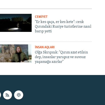
CEMİYET
"Er kes qaça, er kes kete": cenk
Qırımdaki Rusiye turistlerine nasıl
barıp yetti
İNSAN AQLARI
Olğa Skrıpnık: "Qırım azat etilsin
dep, insanlar yarıqsız ve suvsuz
yaşamağa azırlar"