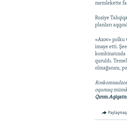
memlekette faa
Rusiye Tahqiq
planları aqqınd
«Azov» polku v
imaye etti. Şe
kombinatında b
quruldı. Temel
olmağanını, pol
Roskomnadzo
oqumaq mümk
Qırım.Aqiqatn
Paylaşmaq