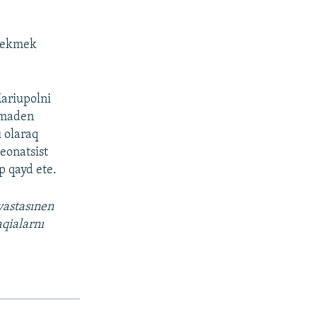
 çekmek
Mariupolni
» maden
ı olaraq
eonatsist
p qayd ete.
vastasınen
aqialarnı