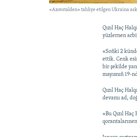
«Azovstalden» tahliye etilgen Ukraina ask
Qızıl Haç Halq
yüzlernen arbiy
«Soñki 2 künde
ettik. Cenk esi
bir şekilde ya
mayısnıñ 19-n
Qızıl Haç Halq
devamı ad, doğ
«Bu Qızıl Haç 
qorantalarıne