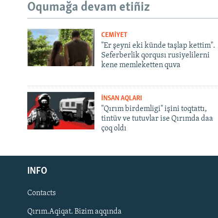
Oqumağa devam etiñiz
CEMİYET
"Er şeyni eki künde taşlap kettim".
Seferberlik qorqusı rusiyelilerni
kene memleketten quva
İNSAN AQLARI
"Qırım birdemligi" işini toqtattı,
tintüv ve tutuvlar ise Qırımda daa
çoq oldı
Русский
INFO
Українською
Contacts
QOŞULIÑIZ!
Qırım.Aqiqat. Bizim aqqında