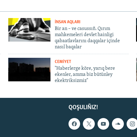
İNSAN AQLARI
Bir an – ve casussıñ. Qırım
mahkemeleri devlet hainligi
qabaatlavlarını daqqalar içinde
nasıl baqalar
CEMİYET
"Haberlerge köre, yarıq bere
ekenler, amma biz bütünley
ekektriksizmiz"
QOŞULIÑIZ!