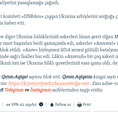
liyetini yasaqlamağa çağırdı.
at komiteti «DNRden» çıqqan Ukraina arbiylerini sorğuğa
a haber etti.
e diger Ukraina bölükleriniñ askerleri liman şeeri olğan 
er mart başından berli qamaçavda edi, askerler «Azovstal
lok etildi. «Azov» birleşmesi 2014 senesi göñülli batalyon
inde sağcı faaller bar edi. Lâkin «Azovnıñ» bir çoq askeri n
knıñ özü ise Ukraina Silâlı quvetleriniñ esas qısmı oldı, de
r
Qırım.Aqiqat
saytını blok etti.
Qırım.Aqiqatnı
küzgü saytı 
ün:
https://krymrcriywdcchs.azureedge.net
. Esas adise-v
ıñ
Telegram
ve
İnstagram
saifelerinden taqip etiñiz.
VPN-siz oquñız
Follow us
Print