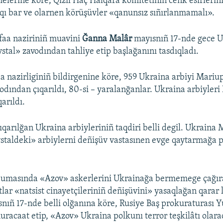
elerine köre, Qızıl Haç Halqara komitetiniñ cenk esirlerini
qı bar ve olarnen körüşüvler «qanunsız sıñırlanmamalı».
aa naziriniñ muavini
Ğanna Malâr
mayısnıñ 17-nde gece 
vstal» zavodından tahliye etip başlağanını tasdıqladı.
 nazirliginiñ bildirgenine köre, 959 Ukraina arbiyi Mariu
odından çıqarıldı, 80-si – yaralanğanlar. Ukraina arbiyleri 
arıldı.
qarılğan Ukraina arbiyleriniñ taqdiri belli degil. Ukraina
vstaldeki» arbiylerni deñişüv vastasınen evge qaytarmağa p
Dumasında «Azov» askerlerini Ukrainağa bermemege çağıra
lar «natsist cinayetçileriniñ deñişüvini» yasaqlağan qarar 
nıñ 17-nde belli olğanına köre, Rusiye Baş prokuraturası Y
caat etip, «Azov» Ukraina polkunı terror teşkilâtı olara