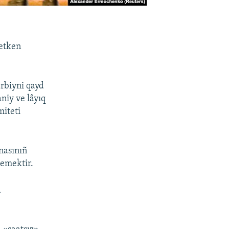
 etken
rbiyni qayd
aniy ve lâyıq
miteti
nasınıñ
demektir.
a