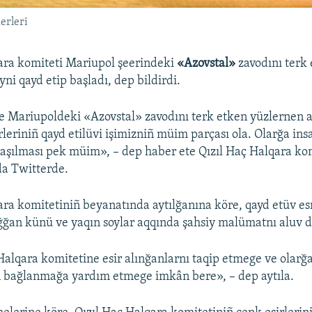
erleri
ara komiteti Mariupol şeerindeki
«Azovstal»
zavodını terk
ni qayd etip başladı, dep bildirdi.
 Mariupoldeki «Azovstal» zavodını terk etken yüzlernen a
rleriniñ qayd etilüvi işimizniñ müim parçası ola. Olarğa ins
naşılması pek müim», – dep haber ete Qızıl Haç Halqara ko
da Twitterde.
ara komitetiniñ beyanatında aytılğanına köre, qayd etüv es
ğan künü ve yaqın soylar aqqında şahsiy malümatnı aluv 
Halqara komitetine esir alınğanlarnı taqip etmege ve olarğ
n bağlanmağa yardım etmege imkân bere», – dep aytıla.