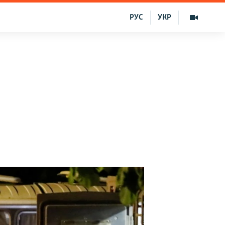
РУС
УКР