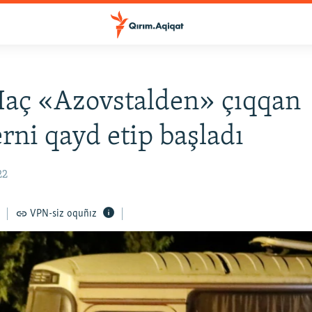
Haç «Azovstalden» çıqqan
erni qayd etip başladı
22
VPN-siz oquñız