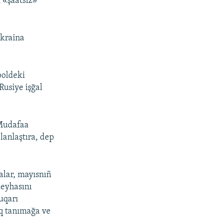
 «şaatsız»
Ukraina
poldeki
Rusiye işğal
 Mudafaa
lanlaştıra, dep
lar, mayısnıñ
leyhasını
uqarı
q tanımağa ve