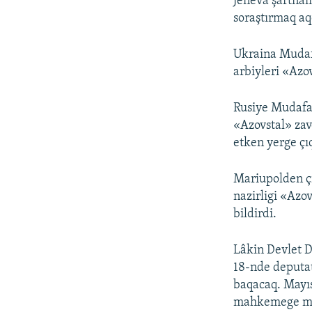
Jeneva şartnam
soraştırmaq aq
Ukraina Mudaf
arbiyleri «Azo
Rusiye Mudafaa
«Azovstal» zav
etken yerge çıq
Mariupolden çı
nazirligi «Azo
bildirdi.
Lâkin Devlet 
18-nde deputat
baqacaq. Mayıs
mahkemege mura