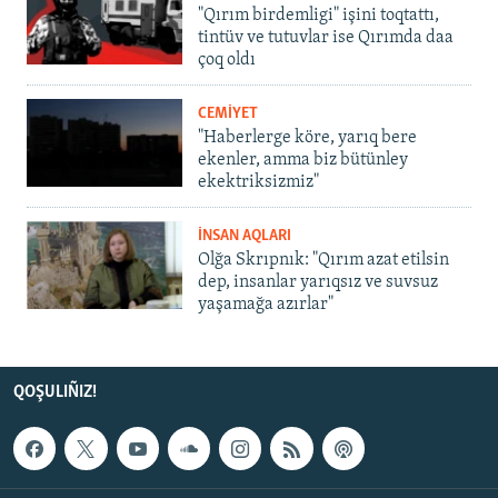
"Qırım birdemligi" işini toqtattı,
tintüv ve tutuvlar ise Qırımda daa
çoq oldı
CEMİYET
"Haberlerge köre, yarıq bere
ekenler, amma biz bütünley
ekektriksizmiz"
İNSAN AQLARI
Olğa Skrıpnık: "Qırım azat etilsin
dep, insanlar yarıqsız ve suvsuz
yaşamağa azırlar"
QOŞULIÑIZ!