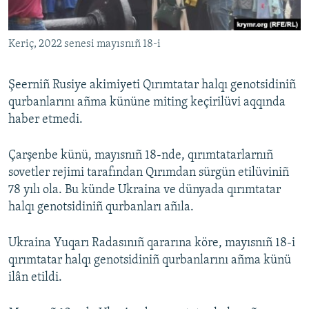
Keriç, 2022 senesi mayısnıñ 18-i
Şeerniñ Rusiye akimiyeti Qırımtatar halqı genotsidiniñ
qurbanlarını añma kününe miting keçirilüvi aqqında
haber etmedi.
Çarşenbe künü, mayısnıñ 18-nde, qırımtatarlarnıñ
sovetler rejimi tarafından Qırımdan sürgün etilüviniñ
78 yılı ola. Bu künde Ukraina ve dünyada qırımtatar
halqı genotsidiniñ qurbanları añıla.
Ukraina Yuqarı Radasınıñ qararına köre, mayısnıñ 18-i
qırımtatar halqı genotsidiniñ qurbanlarını añma künü
ilân etildi.