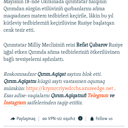
Mayısnıñ 18-nde Ukrainada qırımtatar halqınıñ
Qırımdan sürgün etilüviniñ qurbanlarını añma
maqsadınen matem tedbirleri keçirile, lâkin bu yıl
kütleviy tedbirlerniñ keçirilüvine Rusiye başlatqan
cenk tesir etti.
Qırımtatar Milliy Meclisiniñ reisi
Refat Çubarov
Rusiye
işğal etken Qırımda añma tedbirleriniñ ötkerilüvinen
bağlı tevsiyelerni aydınlattı.
Roskomnadzor
Qırım.Aqiqat
saytını blok etti.
Qırım.Aqiqatnı
küzgü saytı vastasınen oqumaq
mümkün:
https://krymrcriywdcchs.azureedge.net
.
Esas adise-vaqialarnı
Qırım.Aqiqatnıñ
Telegram
ve
İnstagram
saifelerinden taqip etiñiz.
Paylaşmaq
VPN-siz oquñız
Follow us