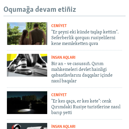
Oqumağa devam etiñiz
CEMİYET
"Er şeyni eki künde taşlap kettim".
Seferberlik qorqusı rusiyelilerni
kene memleketten quva
İNSAN AQLARI
Bir an – ve casussıñ. Qırım
mahkemeleri devlet hainligi
qabaatlavlarını daqqalar içinde
nasıl baqalar
CEMİYET
"Er kes qaça, er kes kete": cenk
Qırımdaki Rusiye turistlerine nasıl
barıp yetti
İNSAN AQLARI