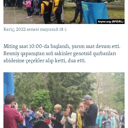
Keriç, 2022 senesi mayısnıñ 18-i
Miting saat 10:00-da başlandı, yarım saat devam etti.
Resmiy qapanıştan soñ sakinler genotsid qurbanları
abidesine çeçekler alıp ketti, dua etti.