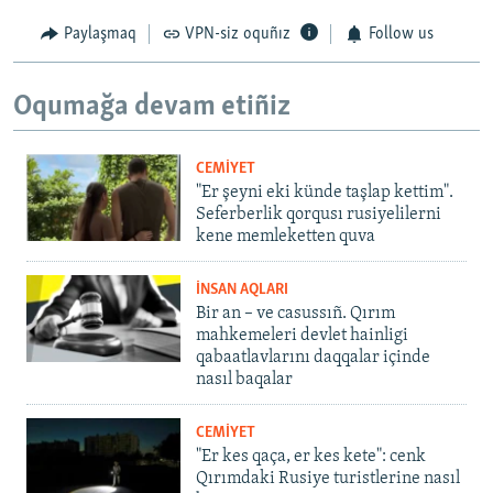
Paylaşmaq
VPN-siz oquñız
Follow us
Oqumağa devam etiñiz
CEMİYET
"Er şeyni eki künde taşlap kettim".
Seferberlik qorqusı rusiyelilerni
kene memleketten quva
İNSAN AQLARI
Bir an – ve casussıñ. Qırım
mahkemeleri devlet hainligi
qabaatlavlarını daqqalar içinde
nasıl baqalar
CEMİYET
"Er kes qaça, er kes kete": cenk
Qırımdaki Rusiye turistlerine nasıl