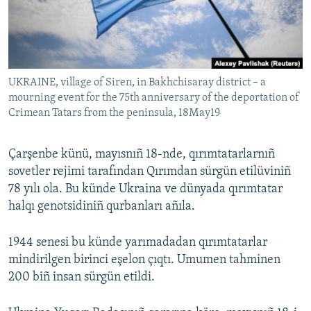
Русский
Українською
UKRAINE, village of Siren, in Bakhchisaray district – a
QOŞULIÑIZ!
mourning event for the 75th anniversary of the deportation of
Crimean Tatars from the peninsula, 18May19
RFE/RS bütün saytları
Çarşenbe künü, mayısnıñ 18-nde, qırımtatarlarnıñ
sovetler rejimi tarafından Qırımdan sürgün etilüviniñ
78 yılı ola. Bu künde Ukraina ve dünyada qırımtatar
halqı genotsidiniñ qurbanları añıla.
1944 senesi bu künde yarımadadan qırımtatarlar
mindirilgen birinci eşelon çıqtı. Umumen tahminen
200 biñ insan sürgün etildi.