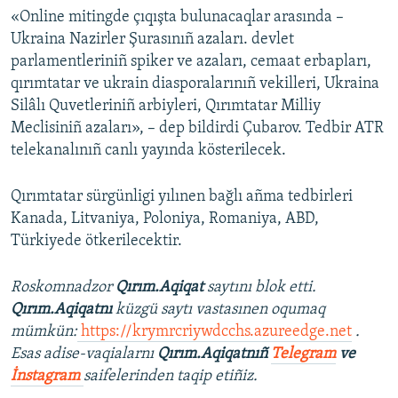
«Online mitingde çıqışta bulunacaqlar arasında –
Ukraina Nazirler Şurasınıñ azaları. devlet
parlamentleriniñ spiker ve azaları, cemaat erbapları,
qırımtatar ve ukrain diasporalarınıñ vekilleri, Ukraina
Silâlı Quvetleriniñ arbiyleri, Qırımtatar Milliy
Meclisiniñ azaları», – dep bildirdi Çubarov. Tedbir ATR
telekanalınıñ canlı yayında kösterilecek.
Qırımtatar sürgünligi yılınen bağlı añma tedbirleri
Kanada, Litvaniya, Poloniya, Romaniya, ABD,
Türkiyede ötkerilecektir.
Roskomnadzor
Qırım.Aqiqat
saytını blok etti.
Qırım.Aqiqatnı
küzgü saytı vastasınen oqumaq
mümkün:
https://krymrcriywdcchs.azureedge.net
.
Esas adise-vaqialarnı
Qırım.Aqiqatnıñ
Telegram
ve
İnstagram
saifelerinden taqip etiñiz.