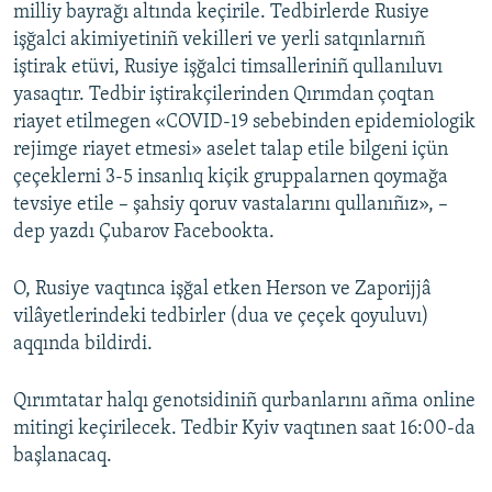
milliy bayrağı altında keçirile. Tedbirlerde Rusiye
işğalci akimiyetiniñ vekilleri ve yerli satqınlarnıñ
iştirak etüvi, Rusiye işğalci timsalleriniñ qullanıluvı
yasaqtır. Tedbir iştirakçilerinden Qırımdan çoqtan
riayet etilmegen «COVID-19 sebebinden epidemiologik
rejimge riayet etmesi» aselet talap etile bilgeni içün
çeçeklerni 3-5 insanlıq kiçik gruppalarnen qoymağa
tevsiye etile – şahsiy qoruv vastalarını qullanıñız», –
dep yazdı Çubarov Facebookta.
O, Rusiye vaqtınca işğal etken Herson ve Zaporijjâ
vilâyetlerindeki tedbirler (dua ve çeçek qoyuluvı)
aqqında bildirdi.
Qırımtatar halqı genotsidiniñ qurbanlarını añma online
mitingi keçirilecek. Tedbir Kyiv vaqtınen saat 16:00-da
başlanacaq.