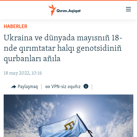
Link
açıqlığı
Esas
HABERLER
mündericege
HABERLER
Ukraina ve dünyada mayısnıñ 18-
qaytmaq
SİYASET
Baş
nde qırımtatar halqı genotsidiniñ
İQTİSADİYAT
navigatsiyağa
qurbanları añıla
qaytmaq
CEMİYET
Qıdıruvğa
18 may 2022, 10:16
MEDENİYET
qaytmaq
Paylaşmaq
VPN-siz oquñız
İNSAN AQLARI
VİDEO
SÜRET
BLOGLAR
FİKİR