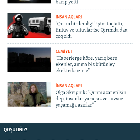
barıp yetti
İNSAN AQLARI
"Qırım birdemligi" işini toqtattı,
tintüv ve tutuvlar ise Qırımda daa
çoq oldı
CEMİYET
"Haberlerge köre, yarıq bere
ekenler, amma biz bütünley
ekektriksizmiz"
İNSAN AQLARI
Olğa Skrıpnık: "Qırım azat etilsin
dep, insanlar yarıqsız ve suvsuz
yaşamağa azırlar"
QOŞULIÑIZ!