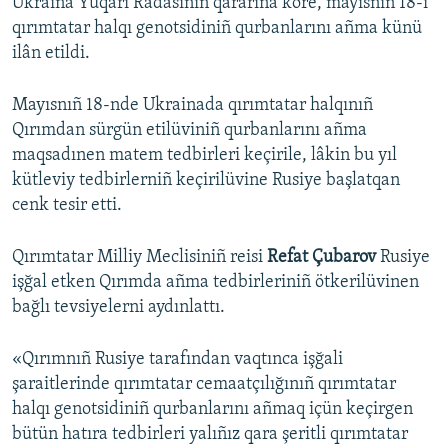
Ukraina Yuqarı Radasınıñ qararına köre, mayısnıñ 18-i
qırımtatar halqı genotsidiniñ qurbanlarını añma künü
ilân etildi.
Mayısnıñ 18-nde Ukrainada qırımtatar halqınıñ
Qırımdan sürgün etilüviniñ qurbanlarını añma
maqsadınen matem tedbirleri keçirile, lâkin bu yıl
kütleviy tedbirlerniñ keçirilüvine Rusiye başlatqan
cenk tesir etti.
Qırımtatar Milliy Meclisiniñ reisi
Refat Çubarov
Rusiye
işğal etken Qırımda añma tedbirleriniñ ötkerilüvinen
bağlı tevsiyelerni aydınlattı.
«Qırımnıñ Rusiye tarafından vaqtınca işğali
şaraitlerinde qırımtatar cemaatçılığınıñ qırımtatar
halqı genotsidiniñ qurbanlarını añmaq içün keçirgen
bütün hatıra tedbirleri yalıñız qara şeritli qırımtatar