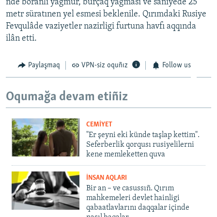
nde boranlı yağmur, burçaq yağması ve saniyede 25
metr süratınen yel esmesi beklenile. Qırımdaki Rusiye
Fevqulâde vaziyetler nazirligi furtuna havfı aqqında
ilân etti.
Paylaşmaq
VPN-siz oquñız
Follow us
Oqumağa devam etiñiz
CEMİYET
"Er şeyni eki künde taşlap kettim".
Seferberlik qorqusı rusiyelilerni
kene memleketten quva
İNSAN AQLARI
Bir an – ve casussıñ. Qırım
mahkemeleri devlet hainligi
qabaatlavlarını daqqalar içinde