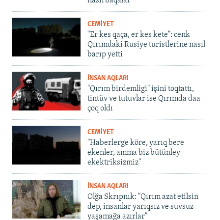
nasıl baqalar
CEMİYET
"Er kes qaça, er kes kete": cenk
Qırımdaki Rusiye turistlerine nasıl
barıp yetti
İNSAN AQLARI
"Qırım birdemligi" işini toqtattı,
tintüv ve tutuvlar ise Qırımda daa
çoq oldı
CEMİYET
"Haberlerge köre, yarıq bere
ekenler, amma biz bütünley
ekektriksizmiz"
İNSAN AQLARI
Olğa Skrıpnık: "Qırım azat etilsin
dep, insanlar yarıqsız ve suvsuz
yaşamağa azırlar"