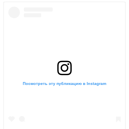
Русский
Українською
QOŞULIÑIZ!
RFE/RS bütün saytları