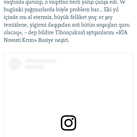
vaqtında qurulıp, o vaqıttan berli yahşı çalışa edi. Ve
bugünki yağmurlarda böyle problem bar… Eki yıl
içinde onı al etermiz, büyük felâket yoq: er şey
temizlene, yigirmi daqqadan soñ bütün soqaqları quru
olacaq», – dep bildire Tihonçuknıñ aytqanlarını «RİA
Novosti Krım» Rusiye neşiri.