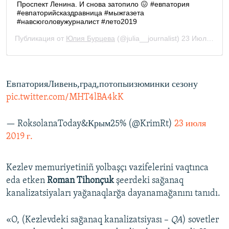
ЕвпаторияЛивень,град,потопыизюминки сезону
pic.twitter.com/MHT4lBA4kK
— RoksolanaToday&Крым25% (@KrimRt)
23 июля
2019 г.
Kezlev memuriyetiniñ yolbaşçı vazifelerini vaqtınca
eda etken
Roman Tihonçuk
şeerdeki sağanaq
kanalizatsiyaları yağanaqlarğa dayanamağanını tanıdı.
«O, (Kezlevdeki sağanaq kanalizatsiyası –
QA
) sovetler