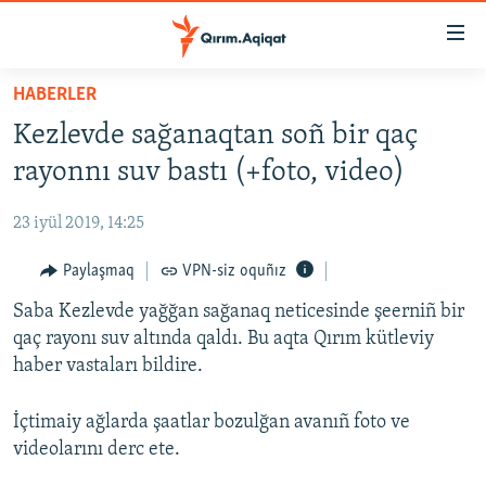
Link
açıqlığı
Esas
HABERLER
mündericege
HABERLER
Kezlevde sağanaqtan soñ bir qaç
qaytmaq
SİYASET
Baş
rayonnı suv bastı (+foto, video)
İQTİSADİYAT
navigatsiyağa
qaytmaq
23 iyül 2019, 14:25
CEMİYET
Qıdıruvğa
MEDENİYET
Paylaşmaq
VPN-siz oquñız
qaytmaq
İNSAN AQLARI
Saba Kezlevde yağğan sağanaq neticesinde şeerniñ bir
qaç rayonı suv altında qaldı. Bu aqta Qırım kütleviy
VİDEO
haber vastaları bildire.
SÜRET
İçtimaiy ağlarda şaatlar bozulğan avanıñ foto ve
BLOGLAR
videolarını derc ete.
FİKİR