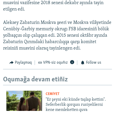
muavini vazifesine 2018 senesi dekabr ayında tayin
etilgen edi.
Aleksey Zabaturin Moskva şeeri ve Moskva vilâyetinde
Cenübiy-Ğarbiy memuriy okrugı FSB idaresiniñ bölük
yolbaşçısı olıp çalışqan edi. 2015 senesi oktâbr ayında
Zabaturin Qırımdaki habarcılıqqa qarşı komitet
reisiniñ muavini olaraq tayinlengen edi.
Paylaşmaq
VPN-siz oquñız
Follow us
Oqumağa devam etiñiz
CEMİYET
"Er şeyni eki künde taşlap kettim".
Seferberlik qorqusı rusiyelilerni
kene memleketten quva