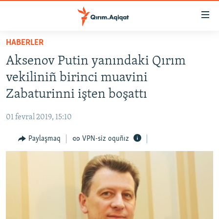
Link
açıqlığı
Esas
HABERLER
mündericege
HABERLER
Aksenov Putin yanındaki Qırım
qaytmaq
SİYASET
Baş
vekiliniñ birinci muavini
İQTİSADİYAT
navigatsiyağa
Zabaturinni işten boşattı
qaytmaq
CEMİYET
Qıdıruvğa
01 fevral 2019, 15:10
MEDENİYET
qaytmaq
Paylaşmaq
VPN-siz oquñız
İNSAN AQLARI
VİDEO
SÜRET
BLOGLAR
FİKİR