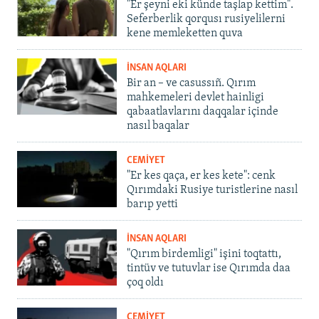
"Er şeyni eki künde taşlap kettim".
Seferberlik qorqusı rusiyelilerni
kene memleketten quva
İNSAN AQLARI
Bir an – ve casussıñ. Qırım
mahkemeleri devlet hainligi
qabaatlavlarını daqqalar içinde
nasıl baqalar
CEMİYET
"Er kes qaça, er kes kete": cenk
Qırımdaki Rusiye turistlerine nasıl
barıp yetti
İNSAN AQLARI
"Qırım birdemligi" işini toqtattı,
tintüv ve tutuvlar ise Qırımda daa
çoq oldı
CEMİYET