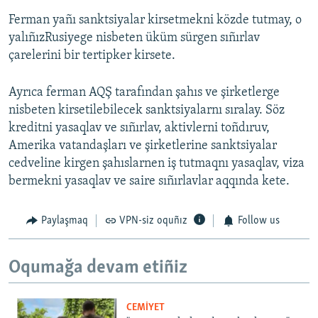
Ferman yañı sanktsiyalar kirsetmekni közde tutmay, o
yalıñızRusiyege nisbeten üküm sürgen sıñırlav
çarelerini bir tertipker kirsete.
Ayrıca ferman AQŞ tarafından şahıs ve şirketlerge
nisbeten kirsetilebilecek sanktsiyalarnı sıralay. Söz
kreditni yasaqlav ve sıñırlav, aktivlerni toñdıruv,
Amerika vatandaşları ve şirketlerine sanktsiyalar
cedveline kirgen şahıslarnen iş tutmaqnı yasaqlav, viza
bermekni yasaqlav ve saire sıñırlavlar aqqında kete.
Paylaşmaq
VPN-siz oquñız
Follow us
Oqumağa devam etiñiz
CEMİYET