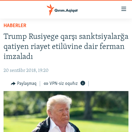
Link
açıqlığı
Esas
HABERLER
mündericege
HABERLER
Trump Rusiyege qarşı sanktsiyalarğa
qaytmaq
SİYASET
Baş
qatiyen riayet etilüvine dair ferman
İQTİSADİYAT
navigatsiyağa
imzaladı
qaytmaq
CEMİYET
Qıdıruvğa
20 sentâbr 2018, 19:20
MEDENİYET
qaytmaq
Paylaşmaq
VPN-siz oquñız
İNSAN AQLARI
VİDEO
SÜRET
BLOGLAR
FİKİR