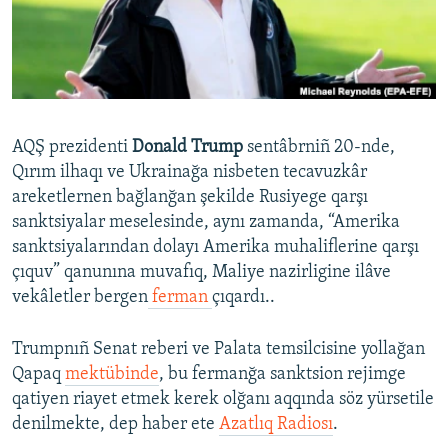
Русский
Українською
QOŞULIÑIZ!
AQŞ prezidenti
Donald Trump
sentâbrniñ 20-nde,
Qırım ilhaqı ve Ukrainağa nisbeten tecavuzkâr
areketlernen bağlanğan şekilde Rusiyege qarşı
RFE/RS bütün saytları
sanktsiyalar meselesinde, aynı zamanda, “Amerika
sanktsiyalarından dolayı Amerika muhaliflerine qarşı
çıquv” qanunına muvafıq, Maliye nazirligine ilâve
vekâletler bergen
ferman
çıqardı..
Trumpnıñ Senat reberi ve Palata temsilcisine yollağan
Qapaq
mektübinde
, bu fermanğa sanktsion rejimge
qatiyen riayet etmek kerek olğanı aqqında söz yürsetile
denilmekte, dep haber ete
Azatlıq Radiosı
.