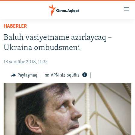
Link
açıqlığı
Esas
HABERLER
mündericege
HABERLER
Baluh vasiyetname azırlaycaq –
qaytmaq
SİYASET
Baş
Ukraina ombudsmeni
İQTİSADİYAT
navigatsiyağa
qaytmaq
18 sentâbr 2018, 11:35
CEMİYET
Qıdıruvğa
MEDENİYET
Paylaşmaq
VPN-siz oquñız
qaytmaq
İNSAN AQLARI
VİDEO
SÜRET
BLOGLAR
FİKİR