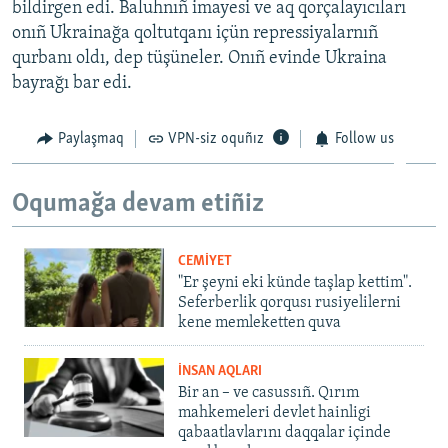
bildirgen edi. Baluhnıñ imayesi ve aq qorçalayıcıları
onıñ Ukrainağa qoltutqanı içün repressiyalarnıñ
qurbanı oldı, dep tüşüneler. Onıñ evinde Ukraina
bayrağı bar edi.
Paylaşmaq
VPN-siz oquñız
Follow us
Oqumağa devam etiñiz
CEMİYET
"Er şeyni eki künde taşlap kettim".
Seferberlik qorqusı rusiyelilerni
kene memleketten quva
İNSAN AQLARI
Bir an – ve casussıñ. Qırım
mahkemeleri devlet hainligi
qabaatlavlarını daqqalar içinde