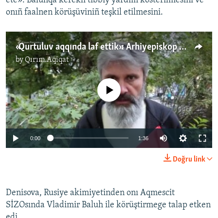
ete»: Baluhqa kerekli tibbiy yardım kösterilmesini ve
onıñ faalnen körüşüviniñ teşkil etilmesini.
«Qurtuluv aqqında laf ettik»: Arhiyepiskop Kliment açlıq tutqan Baluhnı ziyaret etti (video)
by
Qırım.Aqiqat
No media source currently available
0:00
1:36
Doğru link
Denisova, Rusiye akimiyetinden onı Aqmescit
SİZOsında Vladimir Baluh ile körüştirmege talap etken
edi.