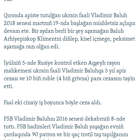
Qırımda apiste tutulğan ukrain faali Vladimir Baluh
2018 senesi martnıñ 19-nda başlağan müddetsiz açlıqnı
devam ete. Bir aydan berli bir şey aşamağan Baluh
Arhiyepiskop Klimentni diñlep, kisel içmege, peksimet
aşamağa razı olğan edi.
İyülniñ 5-nde Rusiye kontrol etken Aqşeyh rayon
mahkemesi ukrain faali Vladimir Baluhqa 5 yıl apis
cezası ve 10 biñ ruble (4 biñ grivna) para cezasını tayin
etti.
Faal eki cinaiy iş boyunca böyle ceza aldı.
FSB Vladimir Baluhnı 2016 senesi dekabrniñ 8-nde
tuttı. FSB hadimleri Vladimir Baluh yaşağan evniñ
çardaqında 90 patron ve bir qaç trotil taş tapılğanını