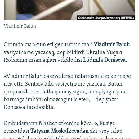
Русский
Українською
Vladimir Baluh
QOŞULIÑIZ!
Qırımda mahküm etilgen ukrain faali
Vladimir Baluh
vasiyetname yazacaq, dep bildirdi Ukraina Yuqarı
Radasınıñ insan aqları vekâletlisi
Lüdmila Denisova
.
RFE/RS bütün saytları
«Vladimir Baluh qasevetlene: notariusnı alıp kelmege
rica etti. Sentsov kibi vasiyetname yazacaq. Bütün
qorquzuvlar tek lafta qalmaycağını, kologiyağa qadar
barmağa imkânı olmaycağını is ete», – dep yazdı
Denisova Facebookta.
Ombudsmenniñ haber etkenine köre, o, Rusiye
zenaatdaşı
Tatyana Moskalkovadan
eki «şey talap