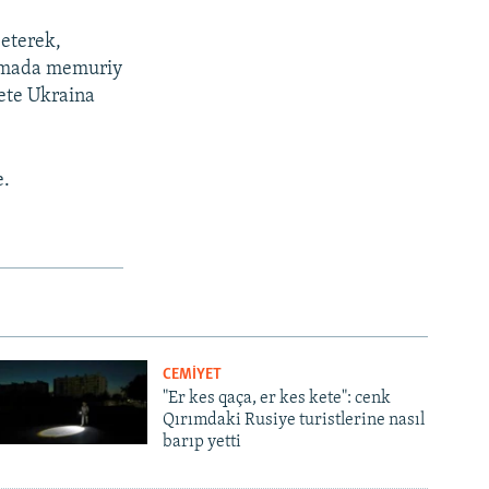
 eterek,
rımada memuriy
 ete Ukraina
e.
CEMİYET
"Er kes qaça, er kes kete": cenk
Qırımdaki Rusiye turistlerine nasıl
barıp yetti