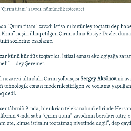
 “Qırım titanı” zavodı, nümünelik fotosuret
a “Qırım titanı” zavodı istisalnı bütünley toqtattı dep hab
 Krım” neşiri ilhaq etilgen Qırım adına Rusiye Devlet duma
t
niñ​ sözlerine esaslanıp.
zar künü kündüz toqtatıldı. İstisal esnası ekologiyağa zar
meli”, – dey Şeremet.
 nezareti altındaki Qırım yolbaşçısı
Sergey Aksönov
nıñ av
nıñ tehnologik esnası modernleştirilgen ve yoqlama yapılğan
aq dedi.
entâbrniñ 9-nda, bir ukrian telekanalınıñ efirinde Herson
tâbrniñ 9-nda saba “Qırım titanı” zavodınıñ boruları tütiy, o
m ete, kimse istisalnı toqtatmaq niyetinde degil”, dep qayd