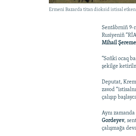
Ermeni Bazarda titan dioksid istisal etken
Sentâbrniñ 9-nd
Rusiyeniñ “RİA
Mihail Şereme
“Soñki ocaq ba
şekilge ketiril
Deputat, Kreml
zavod “istisal
çalışıp başlayc
Aynı zamanda s
Gordeyev
, sen
çalışmağa deva