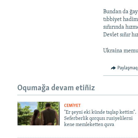
Bundan da ğayr
tıbbiyet hadi
sıñırında hızm
Devlet sıñır h
Ukraina memu
Paylaşmaq
Oqumağa devam etiñiz
CEMİYET
"Er şeyni eki künde taşlap kettim".
Seferberlik qorqusı rusiyelilerni
kene memleketten quva