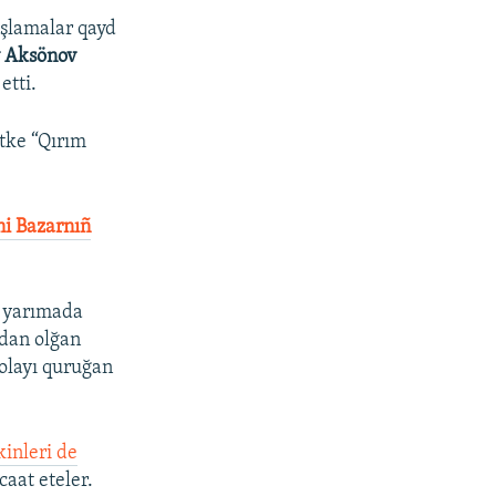
şlamalar qayd
 Aksönov
etti.
tke “Qırım
ni Bazarnıñ
i yarımada
vdan olğan
dolayı quruğan
kinleri de
aat eteler.