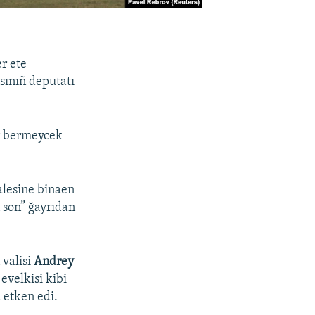
er ete
sınıñ deputatı
ar bermeycek
alesine binaen
 son” ğayrıdan
 valisi
Andrey
 evelkisi kibi
 etken edi.