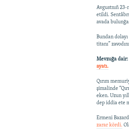
Avgustnıñ 23-
etildi. Sentâb
avada bulunğan 
Bundan dolayı 
titanı” zavodın
Mevzuğa dair
ayatı.
Qırım memuriye
şimalinde “Qır
eken. Uzun yıl
dep iddia ete 
Ermeni Bazard
zarar kördi.
Ol