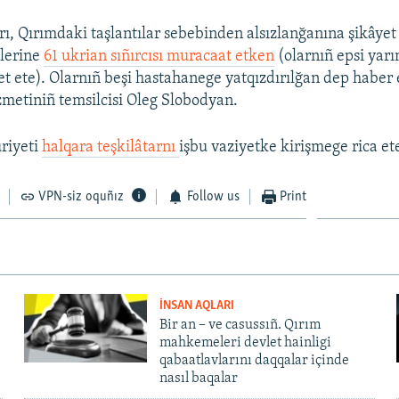
ı, Qırımdaki taşlantılar sebebinden alsızlanğanına şikâyet
mlerine
61 ukrian sıñırcısı muracaat etken
(olarnıñ epsi ya
et ete). Olarnıñ beşi hastahanege yatqızdırılğan dep haber
ızmetiniñ temsilcisi Oleg Slobodyan.
riyeti
halqara teşkilâtarnı
işbu vaziyetke kirişmege rica et
VPN-siz oquñız
Follow us
Print
İNSAN AQLARI
Bir an – ve casussıñ. Qırım
mahkemeleri devlet hainligi
qabaatlavlarını daqqalar içinde
nasıl baqalar