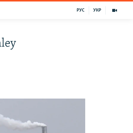
РУС
УКР
nley