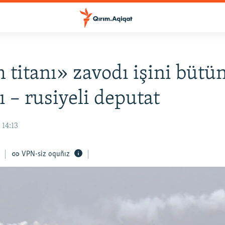
 titanı» zavodı işini bütü
ı – rusiyeli deputat
 14:13
VPN-siz oquñız