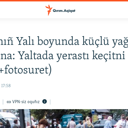
ıñ Yalı boyunda küçlü y
ına: Yaltada yerastı keçitni
(+fotosuret)
 17:58
VPN-siz oquñız