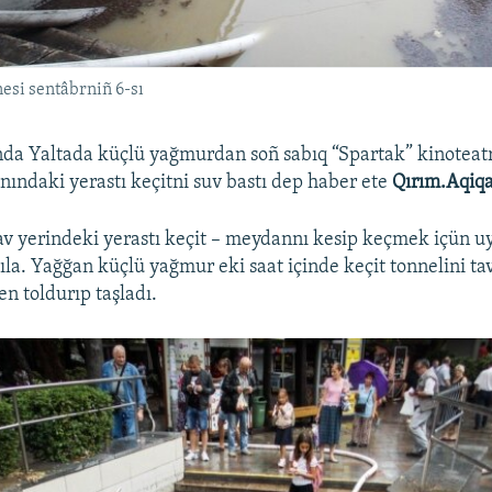
nesi sentâbrniñ 6-sı
da Yaltada küçlü yağmurdan soñ sabıq “Spartak” kinoteat
ndaki yerastı keçitni suv bastı dep haber ete
Qırım.Aqiqa
av yerindeki yerastı keçit – meydannı kesip keçmek içün u
ıla. Yağğan küçlü yağmur eki saat içinde keçit tonnelini ta
n toldurıp taşladı.