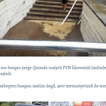
ñ suv basqan yerge Qırımda rusiyeli FVN İdaresiniñ hadimle
aşladı.
 sebepten basqanı malüm degil, şeer memuriyetiniñ de temel