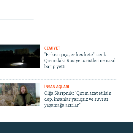
CEMİYET
"Er kes qaça, er kes kete": cenk
Qırımdaki Rusiye turistlerine nasıl
barıp yetti
İNSAN AQLARI
Olğa Skrıpnık: "Qırım azat etilsin
dep, insanlar yarıqsız ve suvsuz
yaşamağa azırlar"