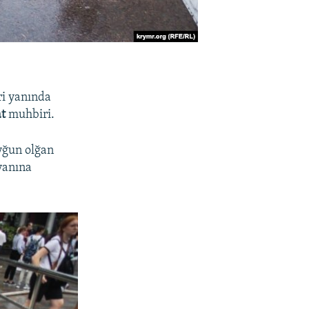
ri yanında
t
muhbiri.
yğun olğan
vanına