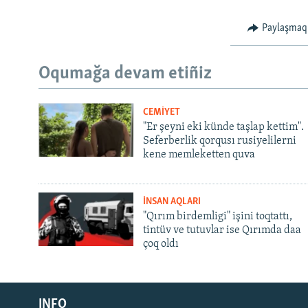
Paylaşmaq
Oqumağa devam etiñiz
CEMİYET
"Er şeyni eki künde taşlap kettim".
Seferberlik qorqusı rusiyelilerni
kene memleketten quva
İNSAN AQLARI
"Qırım birdemligi" işini toqtattı,
tintüv ve tutuvlar ise Qırımda daa
çoq oldı
Русский
INFO
Українською