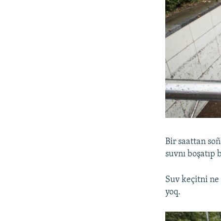
Bir saattan so
suvnı boşatıp b
Suv keçitni ne
yoq.