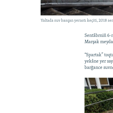
Yaltada suv basqan yerastı keçiti, 2018 se
Sentâbrniñ 6-n
Marşak meydanı
“Spartak” toqt
yekâne yer say
barğance suvne