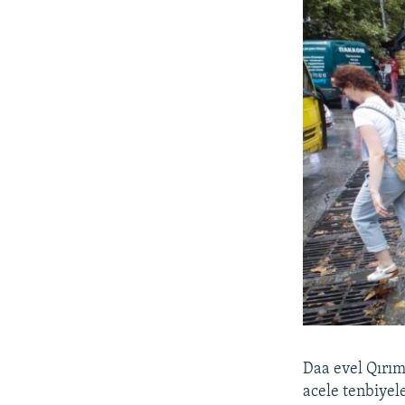
Daa evel Qırım
acele tenbiyel