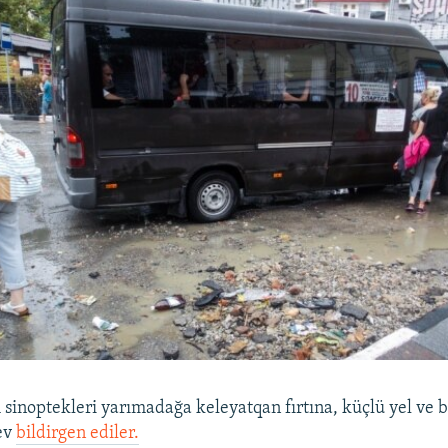
 sinoptekleri yarımadağa keleyatqan fırtına, küçlü yel ve 
ev
bildirgen ediler.