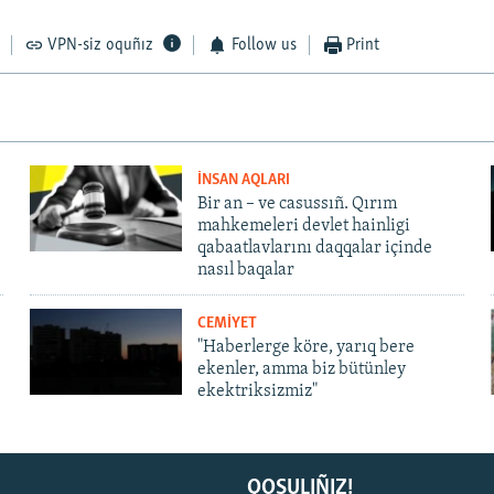
VPN-siz oquñız
Follow us
Print
İNSAN AQLARI
Bir an – ve casussıñ. Qırım
mahkemeleri devlet hainligi
qabaatlavlarını daqqalar içinde
nasıl baqalar
CEMİYET
"Haberlerge köre, yarıq bere
ekenler, amma biz bütünley
ekektriksizmiz"
QOŞULIÑIZ!