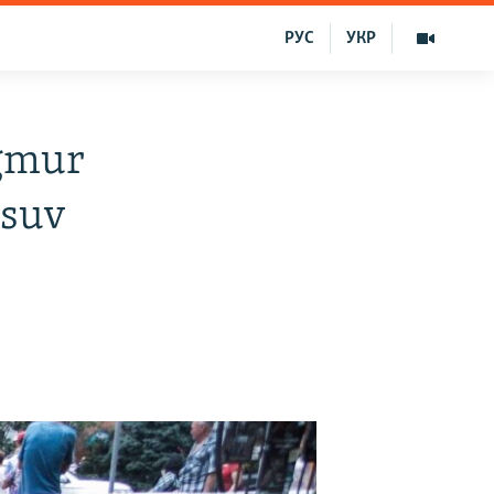
РУС
УКР
ağmur
 suv