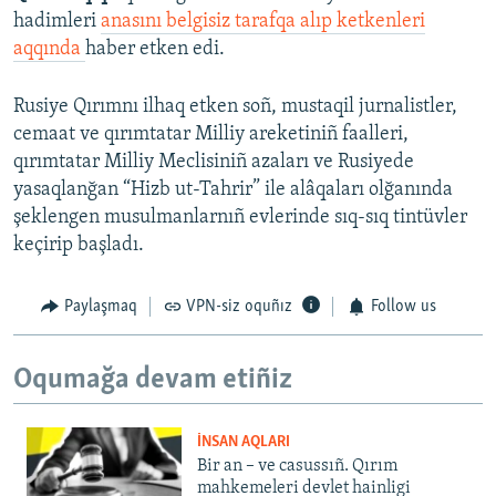
hadimleri
anasını belgisiz tarafqa alıp ketkenleri
aqqında
haber etken edi.
Rusiye Qırımnı ilhaq etken soñ, mustaqil jurnalistler,
cemaat ve qırımtatar Milliy areketiniñ faalleri,
qırımtatar Milliy Meclisiniñ azaları ve Rusiyede
yasaqlanğan “Hizb ut-Tahrir” ile alâqaları olğanında
şeklengen musulmanlarnıñ evlerinde sıq-sıq tintüvler
keçirip başladı.
Paylaşmaq
VPN-siz oquñız
Follow us
Oqumağa devam etiñiz
İNSAN AQLARI
Bir an – ve casussıñ. Qırım
mahkemeleri devlet hainligi