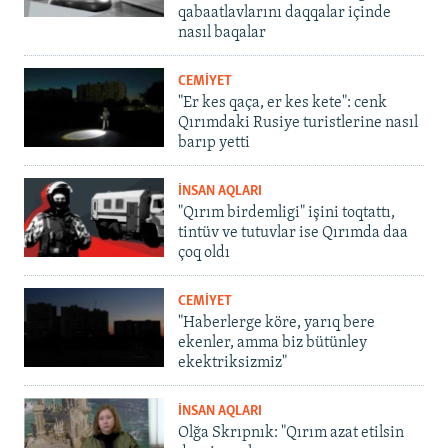
qabaatlavlarını daqqalar içinde
nasıl baqalar
CEMİYET
"Er kes qaça, er kes kete": cenk
Qırımdaki Rusiye turistlerine nasıl
barıp yetti
İNSAN AQLARI
"Qırım birdemligi" işini toqtattı,
tintüv ve tutuvlar ise Qırımda daa
çoq oldı
CEMİYET
"Haberlerge köre, yarıq bere
ekenler, amma biz bütünley
ekektriksizmiz"
İNSAN AQLARI
Olğa Skrıpnık: "Qırım azat etilsin