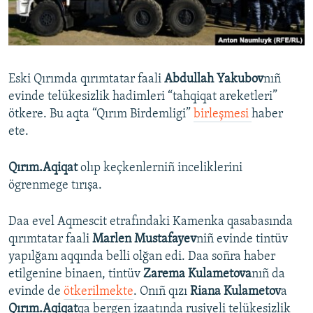
Русский
Українською
Eski Qırımda qırımtatar faali
Abdullah Yakubov
nıñ
QOŞULIÑIZ!
evinde telükesizlik hadimleri “tahqiqat areketleri”
ötkere. Bu aqta “Qırım Birdemligi”
birleşmesi
haber
ete.
RFE/RS bütün saytları
Qırım.Aqiqat
olıp keçkenlerniñ inceliklerini
ögrenmege tırışa.
Daa evel Aqmescit etrafındaki Kamenka qasabasında
qırımtatar faali
Marlen Mustafayev
niñ evinde tintüv
yapılğanı aqqında belli olğan edi. Daa soñra haber
etilgenine binaen, tintüv
Zarema Kulametova
nıñ da
evinde de
ötkerilmekte
. Onıñ qızı
Riana Kulametov
a
Qırım.Aqiqat
qa bergen izaatında rusiyeli telükesizlik