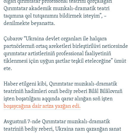
olğan qırımtatar professonal teatrini qorçalağan
Qırımtatar akademik muzıkalı-dramatik teatri
taqımına qol tutqanımnı bildirmek isteyim”, –
denilmekte beyanatta.
Çubarov “Ukraina devlet organları ile halqara
partnörlernıñ ortaq areketleri birleştirilüvi neticesinde
qırımtatar artistleriniñ professional faaliyetiniñ
tiklenmesi içün uyğun şartlar teşkil eteleceğine” ümüt
ete.
Haber etilgeni kibi, Qırımtatar muzıkalı-dramatik
teatriniñ hadimleri onıñ bediy reberi Bilâl Bilâlovnıñ
işten boşatılğanı aqqında qarar alınğan soñ işten
boşaycağına dair ariza yazğan edi.
Avgustnıñ 7-nde Qırımtatar muzıkalı-dramatik
teatriniñ bediy reberi, Ukraina nam qazanğan sanat