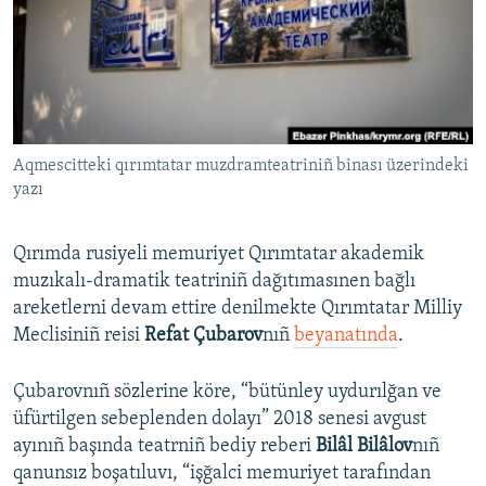
Русский
Українською
QOŞULIÑIZ!
Aqmescitteki qırımtatar muzdramteatriniñ binası üzerindeki
yazı
RFE/RS bütün saytları
Qırımda rusiyeli memuriyet Qırımtatar akademik
muzıkalı-dramatik teatriniñ dağıtımasınen bağlı
areketlerni devam ettire denilmekte Qırımtatar Milliy
Meclisiniñ reisi
Refat Çubarov
nıñ
beyanatında
.
Çubarovnıñ sözlerine köre, “bütünley uydurılğan ve
üfürtilgen sebeplenden dolayı” 2018 senesi avgust
ayınıñ başında teatrniñ bediy reberi
Bilâl Bilâlov
nıñ
qanunsız boşatıluvı, “işğalci memuriyet tarafından