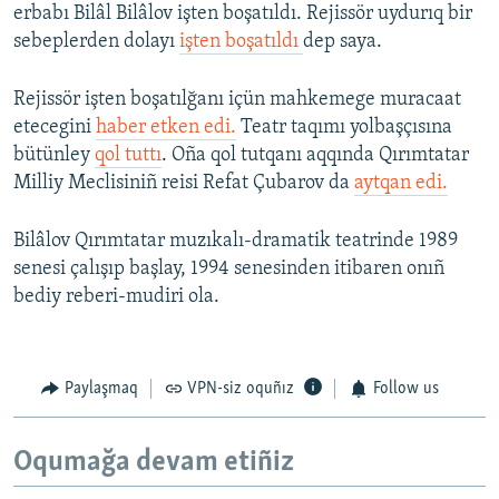
erbabı Bilâl Bilâlov işten boşatıldı. Rejissör uydurıq bir
sebeplerden dolayı
işten boşatıldı
dep saya.
Rejissör işten boşatılğanı içün mahkemege muracaat
etecegini
haber etken edi.
Teatr taqımı yolbaşçısına
bütünley
qol tuttı
. Oña qol tutqanı aqqında Qırımtatar
Milliy Meclisiniñ reisi Refat Çubarov da
aytqan edi.
Bilâlov Qırımtatar muzıkalı-dramatik teatrinde 1989
senesi çalışıp başlay, 1994 senesinden itibaren onıñ
bediy reberi-mudiri ola.
Paylaşmaq
VPN-siz oquñız
Follow us
Oqumağa devam etiñiz