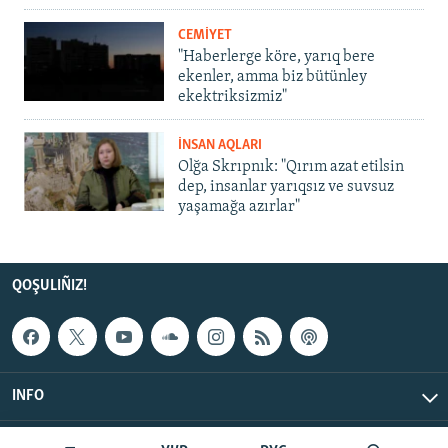
CEMİYET
"Haberlerge köre, yarıq bere
ekenler, amma biz bütünley
ekektriksizmiz"
İNSAN AQLARI
Olğa Skrıpnık: "Qırım azat etilsin
dep, insanlar yarıqsız ve suvsuz
yaşamağa azırlar"
QOŞULIÑIZ!
INFO