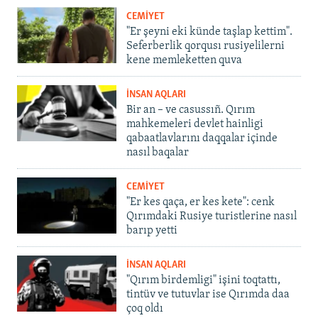
CEMİYET
"Er şeyni eki künde taşlap kettim".
Seferberlik qorqusı rusiyelilerni
kene memleketten quva
İNSAN AQLARI
Bir an – ve casussıñ. Qırım
mahkemeleri devlet hainligi
qabaatlavlarını daqqalar içinde
nasıl baqalar
CEMİYET
"Er kes qaça, er kes kete": cenk
Qırımdaki Rusiye turistlerine nasıl
barıp yetti
İNSAN AQLARI
"Qırım birdemligi" işini toqtattı,
tintüv ve tutuvlar ise Qırımda daa
çoq oldı