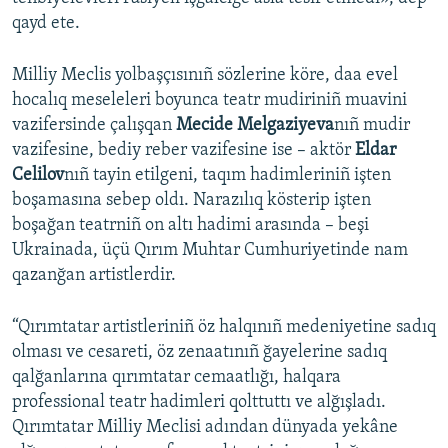
qayd ete.
Milliy Meclis yolbaşçısınıñ sözlerine köre, daa evel
hocalıq meseleleri boyunca teatr mudiriniñ muavini
vazifersinde çalışqan
Mecide Melgaziyeva
nıñ mudir
vazifesine, bediy reber vazifesine ise – aktör
Eldar
Celilov
nıñ tayin etilgeni, taqım hadimleriniñ işten
boşamasına sebep oldı. Narazılıq kösterip işten
boşağan teatrniñ on altı hadimi arasında – beşi
Ukrainada, üçü Qırım Muhtar Cumhuriyetinde nam
qazanğan artistlerdir.
“Qırımtatar artistleriniñ öz halqınıñ medeniyetine sadıq
olması ve cesareti, öz zenaatınıñ ğayelerine sadıq
qalğanlarına qırımtatar cemaatlığı, halqara
professional teatr hadimleri qolttuttı ve alğışladı.
Qırımtatar Milliy Meclisi adından dünyada yekâne