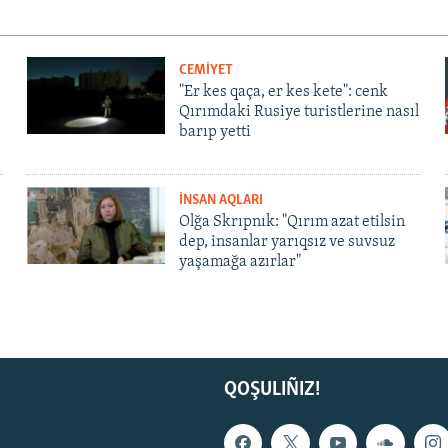
CEMİYET
"Er kes qaça, er kes kete": cenk
Qırımdaki Rusiye turistlerine nasıl
barıp yetti
İNSAN AQLARI
Olğa Skrıpnık: "Qırım azat etilsin
dep, insanlar yarıqsız ve suvsuz
yaşamağa azırlar"
QOŞULIÑIZ!