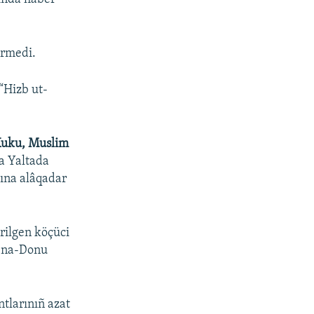
ermedi.
“Hizb ut-
Kuku, Muslim
a Yaltada
tına alâqadar
rilgen köçüci
v-na-Donu
ntlarınıñ azat