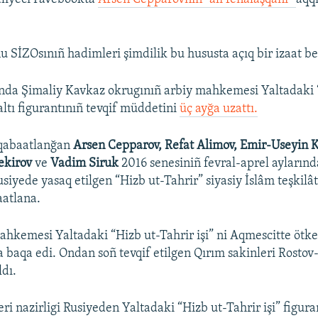
 SİZOsınıñ hadimleri şimdilik bu hususta açıq bir izaat b
nda Şimaliy Kavkaz okrugınıñ arbiy mahkemesi Yaltadaki 
 altı figurantınıñ tevqif müddetini
üç ayğa uzattı.
 qabaatlanğan
Arsen Cepparov, Refat Alimov, Emir-Useyin 
Bekirov
ve
Vadim Siruk
2016 senesiniñ fevral-aprel aylarınd
usiyede yasaq etilgen “Hizb ut-Tahrir” siyasiy İslâm teşkilâ
aatlana.
ahkemesi Yaltadaki “Hizb ut-Tahrir işi” ni Aqmescitte ötke
a baqa edi. Ondan soñ tevqif etilgen Qırım sakinleri Rosto
ldı.
eri nazirligi Rusiyeden Yaltadaki “Hizb ut-Tahrir işi” figura