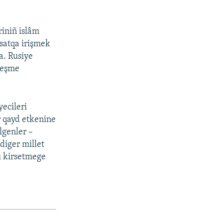
riniñ islâm
qsatqa irişmek
ta. Rusiye
rleşme
ecileri
r qayd etkenine
lgenler –
 diger millet
nı kirsetmege