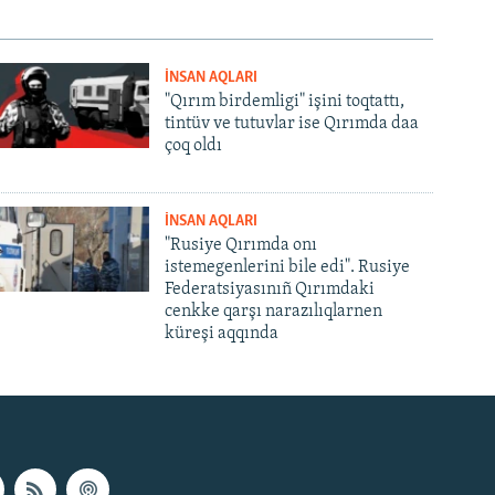
İNSAN AQLARI
"Qırım birdemligi" işini toqtattı,
tintüv ve tutuvlar ise Qırımda daa
çoq oldı
İNSAN AQLARI
"Rusiye Qırımda onı
istemegenlerini bile edi". Rusiye
Federatsiyasınıñ Qırımdaki
cenkke qarşı narazılıqlarnen
küreşi aqqında