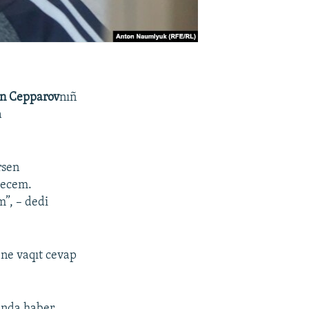
n Cepparov
nıñ
a
rsen
tecem.
”, – dedi
 ne vaqıt cevap
ında haber