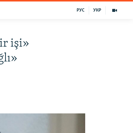
РУС
УКР
r işi»
ğlı»