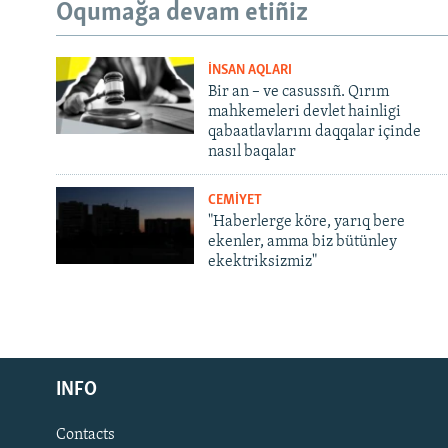
Oqumağa devam etiñiz
İNSAN AQLARI
Bir an – ve casussıñ. Qırım
mahkemeleri devlet hainligi
qabaatlavlarını daqqalar içinde
nasıl baqalar
CEMİYET
"Haberlerge köre, yarıq bere
ekenler, amma biz bütünley
ekektriksizmiz"
Русский
INFO
Українською
Contacts
QOŞULIÑIZ!