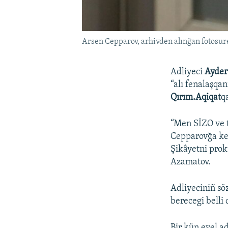
Arsen Cepparov, arhivden alınğan fotosur
Adliyeci
Ayde
“alı fenalaşqan
Qırım.Aqiqat
q
“Men SİZO ve t
Cepparovğa ker
Şikâyetni prok
Azamatov.
Adliyeciniñ sö
berecegi belli 
Bir kün evel a