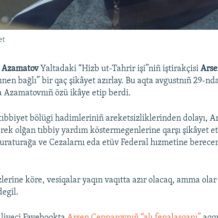
et
r Azamatov
Yaltadaki “Hizb ut-Tahrir işi”niñ iştirakçisi
Arse
ınen bağlı” bir qaç şikâyet azırlay. Bu aqta avgustnıñ 29-nd
a Azamatovnıñ özü ikâye etip berdi.
ıbbiyet bölügi hadimleriniñ areketsizliklerinden dolayı, A
ek olğan tıbbiy yardım köstermegenlerine qarşı şikâyet e
uraturağa ve Cezalarnı eda etüv Federal hızmetine berecem
zlerine köre, vesiqalar yaqın vaqıtta azır olacaq, amma olar
degil.
dliyeci Favebookta
Arsen Cepparovnıñ “alı fenalaşqanı”
aqq