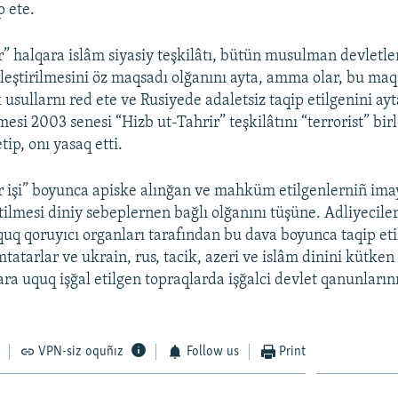
p ete.
r” halqara islâm siyasiy teşkilâtı, bütün musulman devletle
irleştirilmesini öz maqsadı olğanını ayta, amma olar, bu ma
k usullarnı red ete ve Rusiyede adaletsiz taqip etilgenini ay
si 2003 senesi “Hizb ut-Tahrir” teşkilâtını “terrorist” bi
tip, onı yasaq etti.
r işi” boyunca apiske alınğan ve mahküm etilgenlerniñ imay
etilmesi diniy sebeplernen bağlı olğanını tüşüne. Adliyecile
quq qoruyıcı organları tarafından bu dava boyunca taqip eti
mtatarlar ve ukrain, rus, tacik, azeri ve islâm dinini kütken
ara uquq işğal etilgen topraqlarda işğalci devlet qanunları
VPN-siz oquñız
Follow us
Print