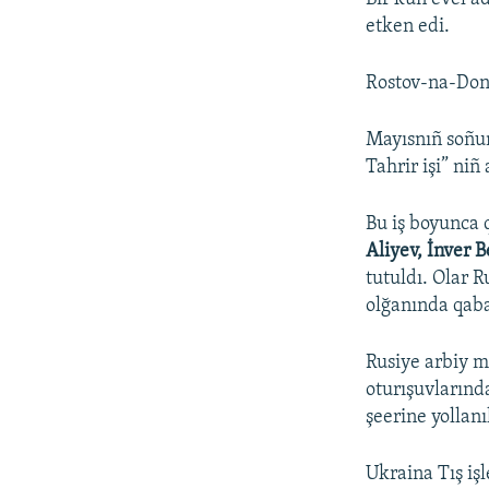
etken edi.
Rostov-na-Donu
Mayısnıñ soñu
Tahrir işi” niñ
Bu iş boyunca
Aliyev, İnver 
tutuldı. Olar R
olğanında qab
Rusiye arbiy m
oturışuvlarınd
şeerine yollanı
Ukraina Tış işl