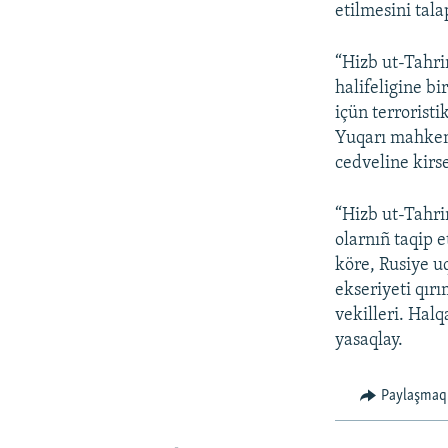
etilmesini tala
“Hizb ut-Tahri
halifeligine b
içün terroristi
Yuqarı mahkeme
cedveline kirse
“Hizb ut-Tahri
olarnıñ taqip 
köre, Rusiye u
ekseriyeti qırı
vekilleri. Halq
yasaqlay.
Paylaşmaq