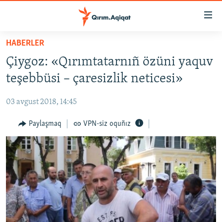
Link
açıqlığı
Esas
HABERLER
mündericege
HABERLER
Çiygoz: «Qırımtatarnıñ özüni yaquv
qaytmaq
SİYASET
Baş
teşebbüsi – çaresizlik neticesi»
İQTİSADİYAT
navigatsiyağa
qaytmaq
03 avgust 2018, 14:45
CEMİYET
Qıdıruvğa
MEDENİYET
Paylaşmaq
VPN-siz oquñız
qaytmaq
İNSAN AQLARI
VİDEO
SÜRET
BLOGLAR
FİKİR