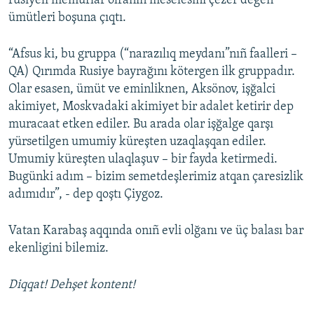
rusiyeli memurlar olranıñ meselesini çezer degen
ümütleri boşuna çıqtı.
“Afsus ki, bu gruppa (“narazılıq meydanı”nıñ faalleri –
QA) Qırımda Rusiye bayrağını kötergen ilk gruppadır.
Olar esasen, ümüt ve eminliknen, Aksönov, işğalci
akimiyet, Moskvadaki akimiyet bir adalet ketirir dep
muracaat etken ediler. Bu arada olar işğalge qarşı
yürsetilgen umumiy küreşten uzaqlaşqan ediler.
Umumiy küreşten ulaqlaşuv – bir fayda ketirmedi.
Bugünki adım – bizim semetdeşlerimiz atqan çaresizlik
adımıdır”, - dep qoştı Çiygoz.
Vatan Karabaş aqqında onıñ evli olğanı ve üç balası bar
ekenligini bilemiz.
Diqqat! Dehşet kontent!