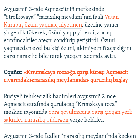
Avgustnıñ 3-nde Aqmescitniñ merkezinde
“Strelkovaya” “narazılıq meydanı”nıñ faali
Vatan
Karabaş özüni yaqmaq niyetinen
, üzerine yanıcı
şingenlik tökerek, özüni yaqıp yiberdi, ancaq
etrafındakiler ateşni söndürip yetiştirdi. Özüni
yaqmazdan evel bu kişi özüni, akimiyetniñ aqsızlığını
qarşı narazılıq bildirerek yaqqanı aqqında ayttı.
Oquñız:
«Krıumskaya roza»ğa qarşı küreş: Aqmescit
civarındaki«narazılıq meydanında» qurucılıq başlay
Rusiyeli telükesizlik hadimleri avgustnıñ 2-nde
Aqmescit etrafında qurulacaq “Krımskaya roza”
mesken rayonında
qora qoyulmasına qarşı çıqqan yerli
sakinler narazılıq bildirgen
yerge keldiler.
Avgustnıñ 3-nde faaller “narazılıq meydanı”nda keçken