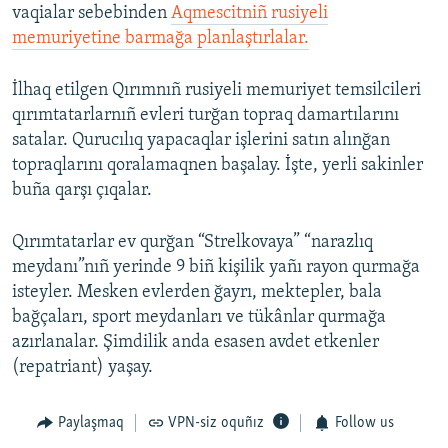
vaqialar sebebinden
Aqmescitniñ rusiyeli
memuriyetine barmağa planlaştırlalar.
İlhaq etilgen Qırımnıñ rusiyeli memuriyet temsilcileri
qırımtatarlarnıñ evleri turğan topraq damartılarını
satalar. Qurucılıq yapacaqlar işlerini satın alınğan
topraqlarını qoralamaqnen başalay. İşte, yerli sakinler
buña qarşı çıqalar.
Qırımtatarlar ev qurğan “Strelkovaya” “narazlıq
meydanı”nıñ yerinde 9 biñ kişilik yañı rayon qurmağa
isteyler. Mesken evlerden ğayrı, mektepler, bala
bağçaları, sport meydanları ve tükânlar qurmağa
azırlanalar. Şimdilik anda esasen avdet etkenler
(repatriant) yaşay.
Paylaşmaq
VPN-siz oquñız
Follow us