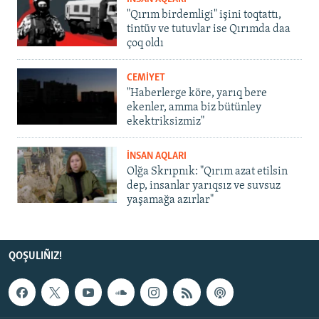
"Qırım birdemligi" işini toqtattı,
tintüv ve tutuvlar ise Qırımda daa
çoq oldı
CEMİYET
"Haberlerge köre, yarıq bere
ekenler, amma biz bütünley
ekektriksizmiz"
İNSAN AQLARI
Olğa Skrıpnık: "Qırım azat etilsin
dep, insanlar yarıqsız ve suvsuz
yaşamağa azırlar"
QOŞULIÑIZ!