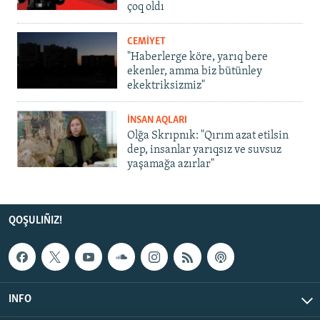
çoq oldı
CEMİYET
"Haberlerge köre, yarıq bere
ekenler, amma biz bütünley
ekektriksizmiz"
İNSAN AQLARI
Olğa Skrıpnık: "Qırım azat etilsin
dep, insanlar yarıqsız ve suvsuz
yaşamağa azırlar"
QOŞULIÑIZ!
INFO