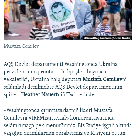
Русский
Українською
QOŞULIÑIZ!
Mustafa Cemilev
AQŞ Devlet departamenti Washingtonda Ukraina
RFE/RS bütün saytları
prezidentiniñ qırımtatar halqı işleri boyunca
vekâletlisi, Ukraina halq deputatı
Mustafa Cemilev
ni
selâmladı denilmekte AQŞ Devlet departamentiniñ
spikeri
Heather Nauert
niñ Twitterinde.
«Washingtonda qırımtatarlarnıñ lideri Mustafa
Cemilevni «IRFMististerial» konferentsiyasında
selâmlamağa pek memnünmiz. Biz Rusiye işğali altında
yaşağan qırımlılarnen berabermiz ve Rusiyeni bütün