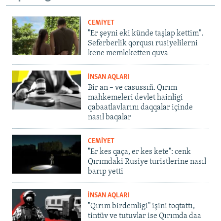
CEMİYET
"Er şeyni eki künde taşlap kettim".
Seferberlik qorqusı rusiyelilerni
kene memleketten quva
İNSAN AQLARI
Bir an – ve casussıñ. Qırım
mahkemeleri devlet hainligi
qabaatlavlarını daqqalar içinde
nasıl baqalar
CEMİYET
"Er kes qaça, er kes kete": cenk
Qırımdaki Rusiye turistlerine nasıl
barıp yetti
İNSAN AQLARI
"Qırım birdemligi" işini toqtattı,
tintüv ve tutuvlar ise Qırımda daa