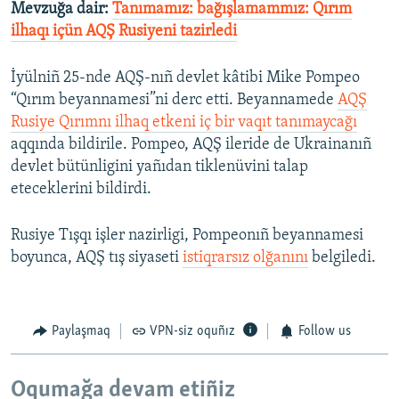
Mevzuğa dair:
Tanımamız: bağışlamammız: Qırım
ilhaqı içün AQŞ Rusiyeni tazirledi
İyülniñ 25-nde AQŞ-nıñ devlet kâtibi Mike Pompeo
“Qırım beyannamesi”ni derc etti. Beyannamede
AQŞ
Rusiye Qırımnı ilhaq etkeni iç bir vaqıt tanımaycağı
aqqında bildirile. Pompeo, AQŞ ileride de Ukrainanıñ
devlet bütünligini yañıdan tiklenüvini talap
eteceklerini bildirdi.
Rusiye Tışqı işler nazirligi, Pompeonıñ beyannamesi
boyunca, AQŞ tış siyaseti
istiqrarsız olğanını
belgiledi.
Paylaşmaq
VPN-siz oquñız
Follow us
Oqumağa devam etiñiz