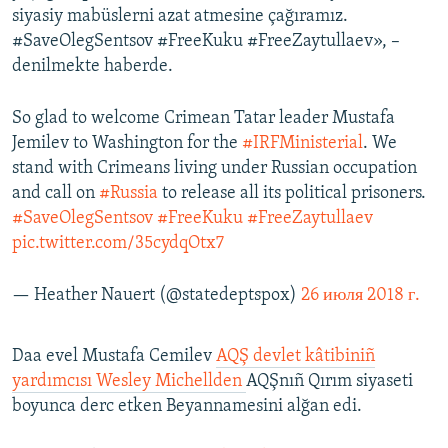
siyasiy mabüslerni azat atmesine çağıramız.
#SaveOlegSentsov #FreeKuku #FreeZaytullaev», –
denilmekte haberde.
So glad to welcome Crimean Tatar leader Mustafa
Jemilev to Washington for the
#IRFMinisterial
. We
stand with Crimeans living under Russian occupation
and call on
#Russia
to release all its political prisoners.
#SaveOlegSentsov
#FreeKuku
#FreeZaytullaev
pic.twitter.com/35cydqOtx7
— Heather Nauert (@statedeptspox)
26 июля 2018 г.
Daa evel Mustafa Cemilev
AQŞ devlet kâtibiniñ
yardımcısı Wesley Michellden
AQŞnıñ Qırım siyaseti
boyunca derc etken Beyannamesini alğan edi.