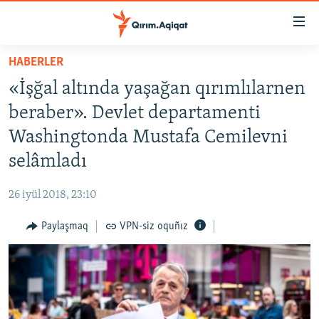
Link
açıqlığı
Esas
HABERLER
mündericege
HABERLER
«İşğal altında yaşağan qırımlılarnen
qaytmaq
SİYASET
Baş
beraber». Devlet departamenti
İQTİSADİYAT
navigatsiyağa
Washingtonda Mustafa Cemilevni
qaytmaq
CEMİYET
selâmladı
Qıdıruvğa
MEDENİYET
qaytmaq
26 iyül 2018, 23:10
İNSAN AQLARI
Paylaşmaq
VPN-siz oquñız
VİDEO
SÜRET
BLOGLAR
FİKİR