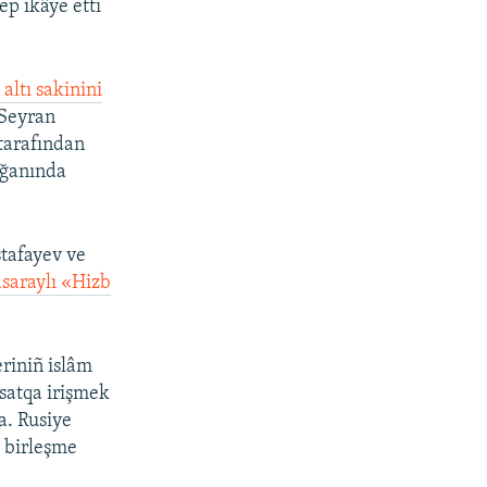
ep ikâye etti
altı sakinini
 Seyran
 tarafından
lğanında
tafayev ve
saraylı «Hizb
eriniñ islâm
qsatqa irişmek
ta. Rusiye
» birleşme