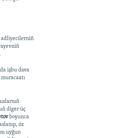
adliyecilerniñ
yayevniñ
.
nda işbu dava
i muracaatı
ıslarnıñ
ıñ diger üç
etov
boyunca
slanıp, öz
ını uyğun