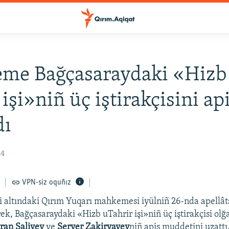
me Bağçasaraydaki «Hizb 
 işi»niñ üç iştirakçisini ap
dı
24
VPN-siz oquñız
i altındaki Qırım Yuqarı mahkemesi iyülniñ 26-nda apellât
ek, Bağçasaraydaki «Hizb uTahrir işi»niñ üç iştirakçisi ol
yran Saliyev
ve
Server Zakiryayev
niñ apis muddetini uzattı