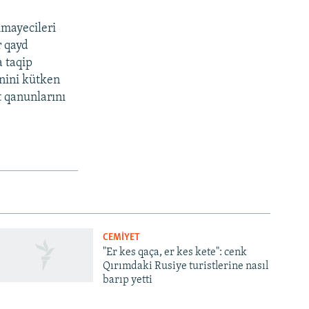
imayecileri
r qayd
a taqip
inini kütken
t qanunlarını
CEMİYET
"Er kes qaça, er kes kete": cenk
Qırımdaki Rusiye turistlerine nasıl
barıp yetti