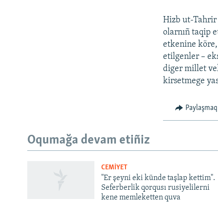
Hizb ut-Tahrir
olarnıñ taqip 
etkenine köre,
etilgenler – ek
diger millet ve
kirsetmege yas
Paylaşmaq
Русский
Oqumağa devam etiñiz
Українською
CEMİYET
QOŞULIÑIZ!
"Er şeyni eki künde taşlap kettim".
Seferberlik qorqusı rusiyelilerni
kene memleketten quva