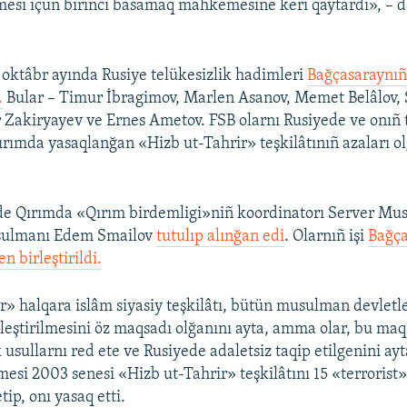
lmesi içün birinci basamaq mahkemesine keri qaytardı», – d
 oktâbr ayında Rusiye telükesizlik hadimleri
Bağçasaraynıñ 
.
Bular – Timur İbragimov, Marlen Asanov, Memet Belâlov,
r Zakiryayev ve Ernes Ametov. FSB olarnı Rusiyede ve onıñ
Qırımda yasaqlanğan «Hizb ut-Tahrir» teşkilâtınıñ azaları o
de Qırımda «Qırım birdemligi»niñ koordinatorı Server Mus
sulmanı Edem Smailov
tutulıp alınğan edi
. Olarnıñ işi
Bağça
n birleştirildi.
r» halqara islâm siyasiy teşkilâtı, bütün musulman devletl
irleştirilmesini öz maqsadı olğanını ayta, amma olar, bu ma
k usullarnı red ete ve Rusiyede adaletsiz taqip etilgenini ay
si 2003 senesi «Hizb ut-Tahrir» teşkilâtını 15 «terrorist
tip, onı yasaq etti.