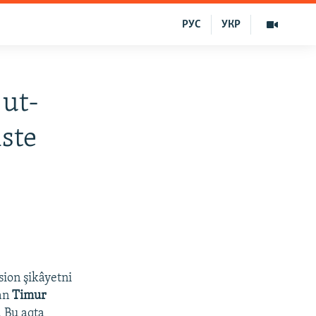
РУС
УКР
ut-
iste
sion şikâyetni
ğan
Timur
. Bu aqta