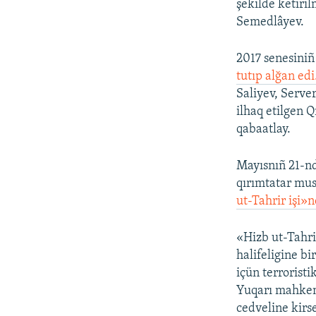
şekilde ketiri
Semedlâyev.
2017 senesiniñ
tutıp alğan edi
Saliyev, Serve
ilhaq etilgen 
qabaatlay.
Mayısnıñ 21-n
qırımtatar mu
ut-Tahrir işi»ne
«Hizb ut-Tahri
halifeligine b
içün terroristi
Yuqarı mahkeme
cedveline kirse