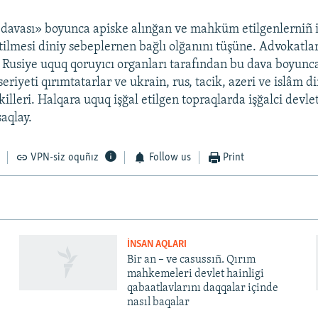
 davası» boyunca apiske alınğan ve mahküm etilgenlerniñ 
etilmesi diniy sebeplernen bağlı olğanını tüşüne. Advokatla
 Rusiye uquq qoruyıcı organları tarafından bu dava boyunc
seriyeti qırımtatarlar ve ukrain, rus, tacik, azeri ve islâm d
killeri. Halqara uquq işğal etilgen topraqlarda işğalci devle
aqlay.
VPN-siz oquñız
Follow us
Print
İNSAN AQLARI
Bir an – ve casussıñ. Qırım
mahkemeleri devlet hainligi
qabaatlavlarını daqqalar içinde
nasıl baqalar