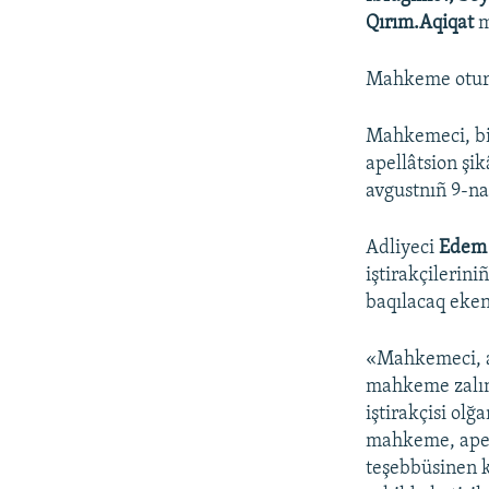
Qırım.Aqiqat
m
Mahkeme oturış
Mahkemeci, bir
apellâtsion şi
avgustnıñ 9-na
Adliyeci
Edem
iştirakçilerin
baqılacaq eken
«Mahkemeci, a
mahkeme zalınd
iştirakçisi olğ
mahkeme, apell
teşebbüsinen k