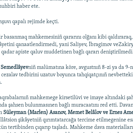
uhbiri haber ete.
uvı qapalı rejimde keçti.
 basanmaq mahkemesiniñ qararını olğanı kibi qaldıraraq, 
kâyetini qanaatlendirmedi, yani Saliyev, İbragimov veZakir
 qadar apiste qaluv muddetinen bağlı qararı deniştirilmedi
 Semedlâyev
niñ malümatına köre, avgustnıñ 8-zi ya da 9-
iñ cezalav tedbirini uzatuv boyunca tahqiqatçınıñ nevbettek
.
qrabalarnıñ mahkemege kirsetilüvi ve imaye altındaki şah
a şahsen bulunmasınen bağlı muracaatını red etti. Davan
an
Süleyman (Marlen) Asanov, Memet Belâlov ve Ernes Am
âtsion şikâyetniñ qırımtatarcağa tercime etilmegenine esa
ün tertibinden çıqarıp taşladı. Mahkeme dava materiallar