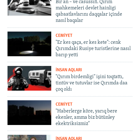
Bir an – ve casussıñ. Qırım
mahkemeleri devlet hainligi
qabaatlavlarını daqqalar içinde
nasıl baqalar
CEMİYET
"Er kes qaça, er kes kete": cenk
Qırımdaki Rusiye turistlerine nasıl
barıp yetti
İNSAN AQLARI
"Qırım birdemligi" işini toqtattı,
tintüv ve tutuvlar ise Qırımda daa
çoq oldı
CEMİYET
"Haberlerge köre, yarıq bere
ekenler, amma biz bütünley
ekektriksizmiz"
İNSAN AQLARI