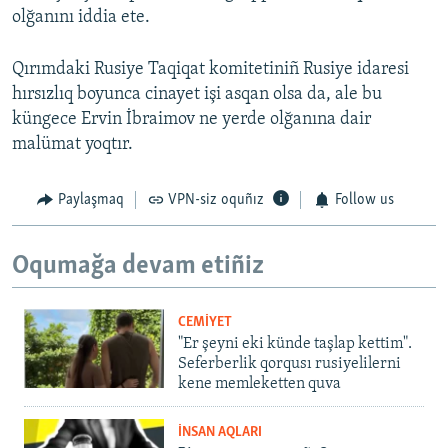
olğanını iddia ete.
Qırımdaki Rusiye Taqiqat komitetiniñ Rusiye idaresi
hırsızlıq boyunca cinayet işi asqan olsa da, ale bu
küngece Ervin İbraimov ne yerde olğanına dair
malümat yoqtır.
Paylaşmaq
VPN-siz oquñız
Follow us
Oqumağa devam etiñiz
CEMİYET
"Er şeyni eki künde taşlap kettim".
Seferberlik qorqusı rusiyelilerni
kene memleketten quva
İNSAN AQLARI