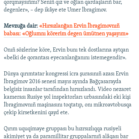
qorqmaysıñmı? Seniñ qız ve oğlan qardaşlarıñ bar,
degenler», – dep ikâye ete Umer İbragimov.
Mevzuğa dair:
«Hırsızlanğan Ervin İbragimovnıñ
babası: «Oğlumnı körerim degen ümütnen yaşayım»
Onıñ sözlerine köre, Ervin bunı tek dostlarına aytqan
«belki de qorantası eyecanlanğanını istemegendir».
Dünya qırımtatar kongressi icra şurasınıñ azası Ervin
İbragimov 2016 senesi mayıs ayında Bağçasarayda
belgisiz insanlar tarafından hırsızlandı. Video nezaret
kamerası Rusiye yol inspektorları urbasındaki eki kişi
İbragimovnıñ maşinasını toqtatıp, onı mikroavtobusqa
çekip kirsetkenini qayd ete.
Qırım uquqimaye gruppası bu hızrsızlıqqa rusiyeli
akimiyet ya da paramillitar gruppalarnıñ alâqası bar