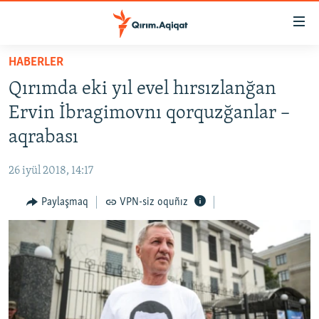
Link
açıqlığı
Esas
HABERLER
mündericege
HABERLER
Qırımda eki yıl evel hırsızlanğan
qaytmaq
SİYASET
Baş
Ervin İbragimovnı qorquzğanlar –
İQTİSADİYAT
navigatsiyağa
aqrabası
qaytmaq
CEMİYET
Qıdıruvğa
26 iyül 2018, 14:17
MEDENİYET
qaytmaq
Paylaşmaq
VPN-siz oquñız
İNSAN AQLARI
VİDEO
SÜRET
BLOGLAR
FİKİR