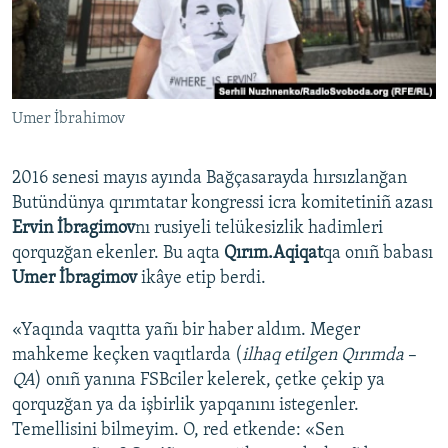
Русский
Українською
Umer İbrahimov
QOŞULIÑIZ!
2016 senesi mayıs ayında Bağçasarayda hırsızlanğan
Butündünya qırımtatar kongressi icra komitetiniñ azası
RFE/RS bütün saytları
Ervin İbragimov
nı rusiyeli telükesizlik hadimleri
qorquzğan ekenler. Bu aqta
Qırım.Aqiqat
qa onıñ babası
Umer İbragimov
ikâye etip berdi.
«Yaqında vaqıtta yañı bir haber aldım. Meger
mahkeme keçken vaqıtlarda (
ilhaq etilgen Qırımda
–
QA
) onıñ yanına FSBciler kelerek, çetke çekip ya
qorquzğan ya da işbirlik yapqanını istegenler.
Temellisini bilmeyim. O, red etkende: «Sen