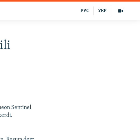
РУС
УКР
li
heon Sentinel
kerdi.
an. Resurs derc