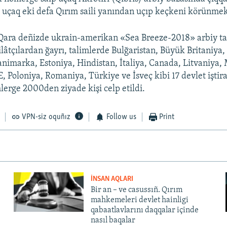
 uçaq eki defa Qırım saili yanından uçıp keçkeni körünmek
Qara deñizde ukrain-amerikan «Sea Breeze-2018» arbiy ta
ilâtçılardan ğayrı, talimlerde Bulğaristan, Büyük Britaniya,
nimarka, Estoniya, Hindistan, İtaliya, Canada, Litvaniya,
, Poloniya, Romaniya, Türkiye ve İsveç kibi 17 devlet iştira
rge 2000den ziyade kişi celp etildi.
VPN-siz oquñız
Follow us
Print
İNSAN AQLARI
Bir an – ve casussıñ. Qırım
mahkemeleri devlet hainligi
qabaatlavlarını daqqalar içinde
nasıl baqalar