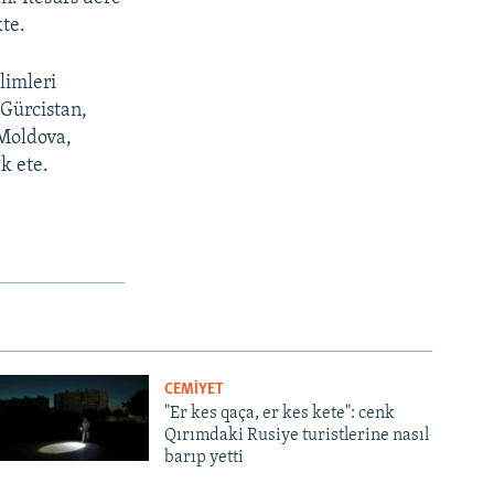
te.
limleri
 Gürcistan,
 Moldova,
k ete.
CEMİYET
"Er kes qaça, er kes kete": cenk
Qırımdaki Rusiye turistlerine nasıl
barıp yetti