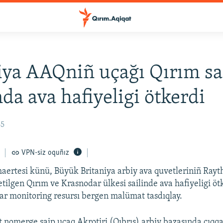
iya AAQniñ uçağı Qırım sai
nda ava hafiyeligi ötkerdi
45
VPN-siz oquñız
maertesi künü, Büyük Britaniya arbiy ava quvetleriniñ Rayt
etilgen Qırım ve Krasnodar ülkesi sailinde ava hafiyeligi öt
r monitoring resursı bergen malümat tasdıqlay.
rt nomerge saip uçaq Akrotiri (Qıbrıs) arbiy bazasında çıqq