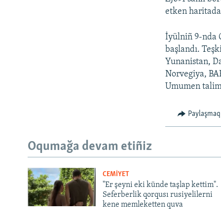
etken haritada
İyülniñ 9-nda 
başlandı. Teşk
Yunanistan, Da
Norvegiya, BAE
Umumen talimle
Paylaşmaq
Oqumağa devam etiñiz
CEMİYET
"Er şeyni eki künde taşlap kettim".
Seferberlik qorqusı rusiyelilerni
kene memleketten quva