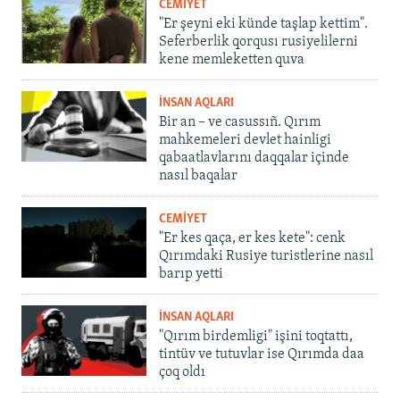
CEMİYET
"Er şeyni eki künde taşlap kettim".
Seferberlik qorqusı rusiyelilerni
kene memleketten quva
İNSAN AQLARI
Bir an – ve casussıñ. Qırım
mahkemeleri devlet hainligi
qabaatlavlarını daqqalar içinde
nasıl baqalar
CEMİYET
"Er kes qaça, er kes kete": cenk
Qırımdaki Rusiye turistlerine nasıl
barıp yetti
İNSAN AQLARI
"Qırım birdemligi" işini toqtattı,
tintüv ve tutuvlar ise Qırımda daa
çoq oldı