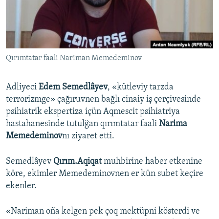
Русский
Українською
Qırımtatar faali Nariman Memedeminov
QOŞULIÑIZ!
Adliyeci
Edem Semedlâyev
, «kütleviy tarzda
terrorizmge» çağıruvnen bağlı cinaiy iş çerçivesinde
RFE/RS bütün saytları
psihiatrik ekspertiza içün Aqmescit psihiatriya
hastahanesinde tutulğan qırımtatar faali
Narima
Memedeminov
nı ziyaret etti.
Semedlâyev
Qırım.Aqiqat
muhbirine haber etkenine
köre, ekimler Memedeminovnen er kün subet keçire
ekenler.
«Nariman oña kelgen pek çoq mektüpni kösterdi ve