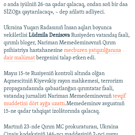
o anda iyülniñ 26-na qadar qalacaq, ondan soñ bir daa
SİZOğa qaytarılacaq», – dep añlattı adliyeci.
Ukraina Yuqarı Radasınıñ İnsan aqları boyunca
vekâletlisi
Lüdmila Denisova
Rusiyeden vatandaş faali,
qırımlı bloger, Nariman Memedeminovnıñ Qırım
psihiatriya hastahanesine
mecburen yatqızılğanına
dair malümat
bergenini talap etken edi.
Mayıs 15-te Rusiyeniñ kontroli altında olğan
Aqmescitniñ Kiyevskiy rayon mahkemesi, terrorizm
propagandasında qabaatlanğan qırımtatar faali,
vatandaş jurnalisti Nariman Memedeminovnıñ
tevqif
muddetini dört ayğa uzattı
.Memedeminov avgustnıñ
15-ne qadar tahqiqat izolâtorında qalacaq.
Martnıñ 23-nde Qırım MC prokuraturası, Ukraina
Cinaiy kodeksiniñ 146-ncı maddesiniñ 2-nci qısmı