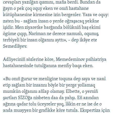
cevapları yazılğan qısmını, maña berdi. Bundan da
ğayrı o pek çoq oquy eken ve onıñ hastahane
kütüphanesine kirmesine izin bergenler. Yaza ve oquy:
zaten bu - sağlam insan o yerde oğraşacaq yekâne
işidir. Men ziyaretke barğanda bölükniñ baş ekimi
ögüme çıqıp, Nariman ne derece namuslı, oqumış,
terbiyeli bir insan olğanını ayttı», – dep ikâye ete
Semedlâyev.
Adliyeciniñ sözlerine köre, Memedeminov psihiatriya
hastahanesinde tutulğanına menfiy baqa eken.
«Bu onıñ ğurur ve menligine toquna dep saya ve nasıl
etip sağlam bir insannı böyle bir yerge yollamaq
mumkün olğanını añlap olamay. Elbette, o yerniñ
şartları SİZOğa nisbeten daa da yahşı. Eñ azından
ağzına qadar tolu üceyreler yoq, lâkin er ne ise de o
anda muayyen bir grafikke köre tutula. Ekspertiza içün