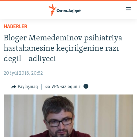
Link
açıqlığı
Esas
HABERLER
mündericege
HABERLER
Bloger Memedeminov psihiatriya
qaytmaq
SİYASET
Baş
hastahanesine keçirilgenine razı
İQTİSADİYAT
navigatsiyağa
degil – adliyeci
qaytmaq
CEMİYET
Qıdıruvğa
20 iyül 2018, 20:52
MEDENİYET
qaytmaq
Paylaşmaq
VPN-siz oquñız
İNSAN AQLARI
VİDEO
SÜRET
BLOGLAR
FİKİR