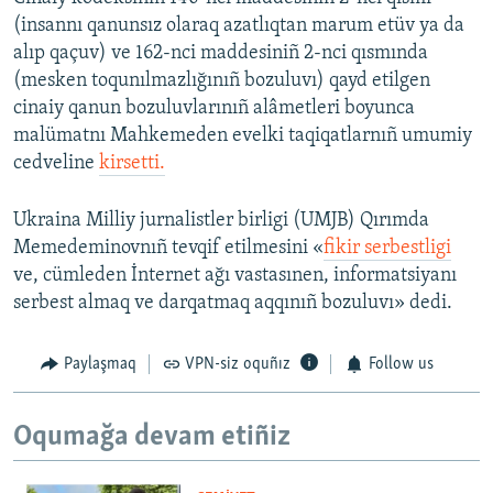
(insannı qanunsız olaraq azatlıqtan marum etüv ya da
alıp qaçuv) ve 162-nci maddesiniñ 2-nci qısmında
(mesken toqunılmazlığınıñ bozuluvı) qayd etilgen
cinaiy qanun bozuluvlarınıñ alâmetleri boyunca
malümatnı Mahkemeden evelki taqiqatlarnıñ umumiy
cedveline
kirsetti.
Ukraina Milliy jurnalistler birligi (UMJB) Qırımda
Memedeminovnıñ tevqif etilmesini «
fikir serbestligi
ve, cümleden İnternet ağı vastasınen, informatsiyanı
serbest almaq ve darqatmaq aqqınıñ bozuluvı» dedi.
Paylaşmaq
VPN-siz oquñız
Follow us
Oqumağa devam etiñiz