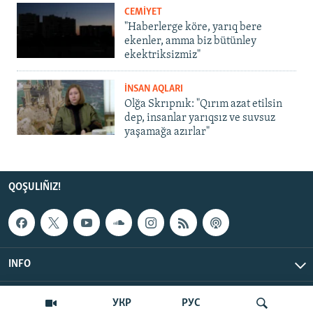
CEMİYET
"Haberlerge köre, yarıq bere
ekenler, amma biz bütünley
ekektriksizmiz"
İNSAN AQLARI
Olğa Skrıpnık: "Qırım azat etilsin
dep, insanlar yarıqsız ve suvsuz
yaşamağa azırlar"
QOŞULIÑIZ!
INFO
© Qırım.Aqiqat, 2026 | All Rights Reserved.
УКР
РУС