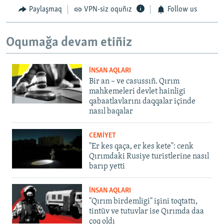
Paylaşmaq
VPN-siz oquñız
Follow us
Oqumağa devam etiñiz
İNSAN AQLARI
Bir an – ve casussıñ. Qırım
mahkemeleri devlet hainligi
qabaatlavlarını daqqalar içinde
nasıl baqalar
CEMİYET
"Er kes qaça, er kes kete": cenk
Qırımdaki Rusiye turistlerine nasıl
barıp yetti
İNSAN AQLARI
"Qırım birdemligi" işini toqtattı,
tintüv ve tutuvlar ise Qırımda daa
çoq oldı