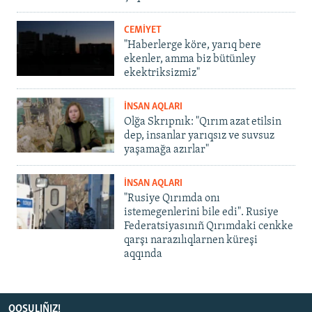
CEMİYET
"Haberlerge köre, yarıq bere
ekenler, amma biz bütünley
ekektriksizmiz"
İNSAN AQLARI
Olğa Skrıpnık: "Qırım azat etilsin
dep, insanlar yarıqsız ve suvsuz
yaşamağa azırlar"
İNSAN AQLARI
"Rusiye Qırımda onı
istemegenlerini bile edi". Rusiye
Federatsiyasınıñ Qırımdaki cenkke
qarşı narazılıqlarnen küreşi
aqqında
QOŞULIÑIZ!