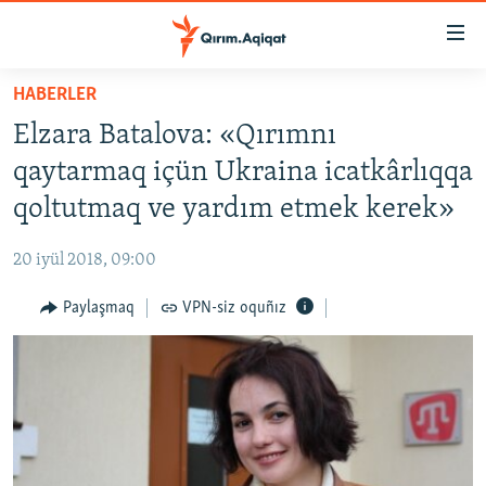
Link
açıqlığı
Esas
HABERLER
mündericege
HABERLER
Elzara Batalova: «Qırımnı
qaytmaq
SİYASET
Baş
qaytarmaq içün Ukraina icatkârlıqqa
İQTİSADİYAT
navigatsiyağa
qoltutmaq ve yardım etmek kerek»
qaytmaq
CEMİYET
Qıdıruvğa
20 iyül 2018, 09:00
MEDENİYET
qaytmaq
Paylaşmaq
VPN-siz oquñız
İNSAN AQLARI
VİDEO
SÜRET
BLOGLAR
FİKİR