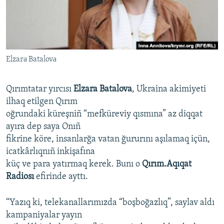
Русский
Українською
Elzarа Batalovа
QOŞULIÑIZ!
Qırımtatar yırcısı
Elzara Batalova
, Ukraina akimiyeti
ilhaq etilgen Qırım
RFE/RS bütün saytları
oğrundaki küreşniñ “mefküreviy qısmına” az diqqat
ayıra dep saya Onıñ
fikrine köre, insanlarğa vatan ğururını aşılamaq içün,
icatkârlıqnıñ inkişafına
küç ve para yatırmaq kerek. Bunı o
Qırım.Aqıqat
Radiosı
efirinde ayttı.
“Yazıq ki, telekanallarımızda “boşboğazlıq”, saylav aldı
kampaniyalar yayın