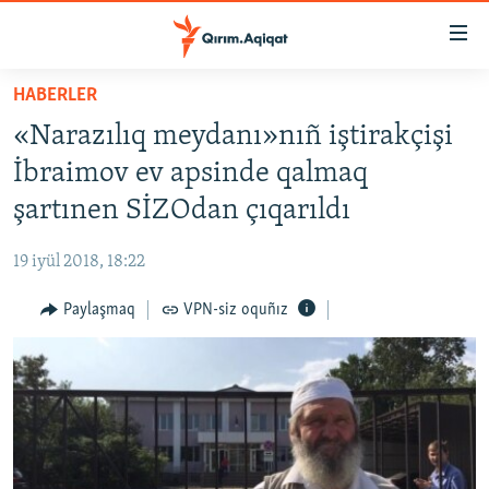
Link
açıqlığı
Esas
HABERLER
mündericege
HABERLER
«Narazılıq meydanı»nıñ iştirakçişi
qaytmaq
SİYASET
Baş
İbraimov ev apsinde qalmaq
İQTİSADİYAT
navigatsiyağa
şartınen SİZOdan çıqarıldı
qaytmaq
CEMİYET
Qıdıruvğa
19 iyül 2018, 18:22
MEDENİYET
qaytmaq
Paylaşmaq
VPN-siz oquñız
İNSAN AQLARI
VİDEO
SÜRET
BLOGLAR
FİKİR