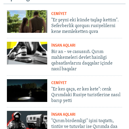
CEMİYET
"Er şeyni eki künde taşlap kettim".
Seferberlik qorqusı rusiyelilerni
kene memleketten quva
İNSAN AQLARI
Bir an – ve casussıñ. Qırım
mahkemeleri devlet hainligi
qabaatlavlarını daqqalar içinde
nasıl baqalar
CEMİYET
"Er kes qaça, er kes kete": cenk
Qırımdaki Rusiye turistlerine nasıl
barıp yetti
İNSAN AQLARI
"Qırım birdemligi" işini toqtattı,
tintüv ve tutuvlar ise Qırımda daa