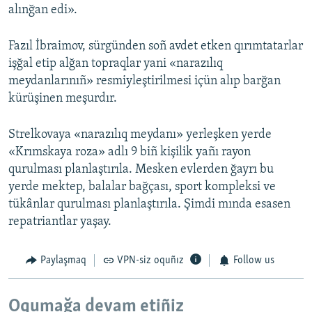
alınğan edi».
Fazıl İbraimov, sürgünden soñ avdet etken qırımtatarlar
işğal etip alğan topraqlar yani «narazılıq
meydanlarınıñ» resmiyleştirilmesi içün alıp barğan
kürüşinen meşurdır.
Strelkovaya «narazılıq meydanı» yerleşken yerde
«Krımskaya roza» adlı 9 biñ kişilik yañı rayon
qurulması planlaştırıla. Mesken evlerden ğayrı bu
yerde mektep, balalar bağçası, sport kompleksi ve
tükânlar qurulması planlaştırıla. Şimdi mında esasen
repatriantlar yaşay.
Paylaşmaq
VPN-siz oquñız
Follow us
Oqumağa devam etiñiz