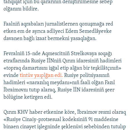
tahqiqat içün bu qararınıñ deñiştirilmesine sebep
olğanını bildire.
Faalniñ aqrabaları jurnalistlernen qonuşmağa red
etken em de ayrıca adliyeci Edem Semedlâyevke
davanen bağlı izaat bermekni yasaqlağan.
Fevralniñ 15-nde Aqmescitniñ Strelkovaya soqağı
etraflarında Rusiye İİNniñ Qırım idaresiniñ hadimleri
«topraq damartısını işğal etip alğan bir teşkilâtçınıñ»
evinde
tintüv yaıplğan edi.
Rusiye politsiyasınıñ
hadimleri «narazılıq meydanı»nıñ faali olğan Fazıl
İbraimovnı tutıp alaraq, Rusiye İİN idaresiniñ şeer
bölügine ketirgen edi.
Qırım KHV haber etkenine köre, İbraimov resmi olaraq
«Rusiye Cinaiy-protsesual kodeksiniñ 91 maddesine
binaen cinayet işlegninde şeklenüvi sebebinden tutulıp