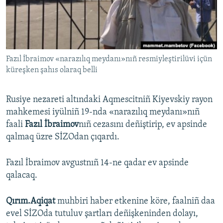
Русский
Українською
Fazıl İbraimov «narazılıq meydanı»nıñ resmiyleştirilüvi içün
QOŞULIÑIZ!
küreşken şahıs olaraq belli
Rusiye nezareti altındaki Aqmescitniñ Kiyevskiy rayon
RFE/RS bütün saytları
mahkemesi iyülniñ 19-nda «narazılıq meydanı»nıñ
faali
Fazıl İbraimov
nıñ cezasını deñiştirip, ev apsinde
qalmaq üzre SİZOdan çıqardı.
Fazıl İbraimov avgustnıñ 14-ne qadar ev apsinde
qalacaq.
Qırım.Aqiqat
muhbiri haber etkenine köre, faalniñ daa
evel SİZOda tutuluv şartları deñişkeninden dolayı,