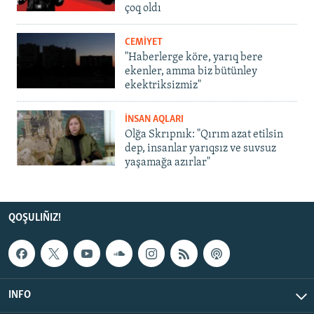
çoq oldı
CEMİYET
"Haberlerge köre, yarıq bere
ekenler, amma biz bütünley
ekektriksizmiz"
İNSAN AQLARI
Olğa Skrıpnık: "Qırım azat etilsin
dep, insanlar yarıqsız ve suvsuz
yaşamağa azırlar"
QOŞULIÑIZ!
INFO