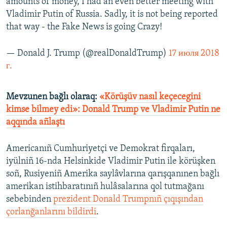
amounts of money, I had an even better meeting with
Vladimir Putin of Russia. Sadly, it is not being reported
that way - the Fake News is going Crazy!
— Donald J. Trump (@realDonaldTrump)
17 июля 2018
г.
Mevzunen bağlı olaraq:
«Körüşüv nasıl keçecegini
kimse bilmey edi»: Donald Trump ve Vladimir Putin ne
aqqında añlaştı
Americanıñ Cumhuriyetçi ve Demokrat firqaları,
iyülniñ 16-nda Helsinkide Vladimir Putin ile körüşken
soñ, Rusiyeniñ Amerika saylâvlarına qarışqanınen bağlı
amerikan istihbaratınıñ hulâsalarına qol tutmağanı
sebebinden
prezident Donald Trumpnıñ çıqışından
çorlanğanlarını bildirdi
.