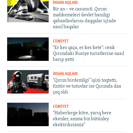
İNSAN AQLARI
Bir an – ve casussıñ. Qırım
mahkemeleri devlet hainligi
qabaatlavlarını daqqalar içinde
nasıl baqalar
CEMİYET
"Er kes qaça, er kes kete": cenk
Qırımdaki Rusiye turistlerine nasıl
barıp yetti
İNSAN AQLARI
"Qırım birdemligi" işini toqtattı,
tintüv ve tutuvlar ise Qırımda daa
çoq oldı
CEMİYET
"Haberlerge köre, yarıq bere
ekenler, amma biz bütünley
ekektriksizmiz"