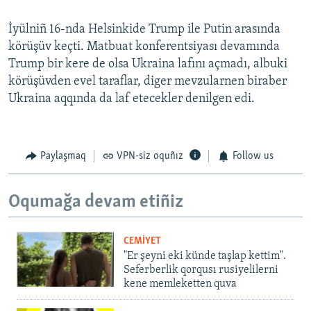
İyülniñ 16-nda Helsinkide Trump ile Putin arasında
körüşüv keçti. Matbuat konferentsiyası devamında
Trump bir kere de olsa Ukraina lafını açmadı, albuki
körüşüvden evel taraflar, diger mevzularnen biraber
Ukraina aqqında da laf etecekler denilgen edi.
Paylaşmaq
VPN-siz oquñız
Follow us
Oqumağa devam etiñiz
CEMİYET
"Er şeyni eki künde taşlap kettim".
Seferberlik qorqusı rusiyelilerni
kene memleketten quva