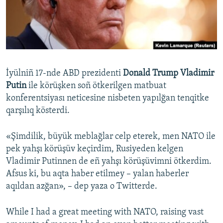
Русский
Українською
QOŞULIÑIZ!
İyülniñ 17-nde ABD prezidenti
Donald Trump Vladimir
Putin
ile körüşken soñ ötkerilgen matbuat
konferentsiyası neticesine nisbeten yapılğan tenqitke
RFE/RS bütün saytları
qarşılıq kösterdi.
«Şimdilik, büyük meblağlar celp eterek, men NATO ile
pek yahşı körüşüv keçirdim, Rusiyeden kelgen
Vladimir Putinnen de eñ yahşı körüşüvimni ötkerdim.
Afsus ki, bu aqta haber etilmey – yalan haberler
aqıldan azğan», – dep yaza o Twitterde.
While I had a great meeting with NATO, raising vast