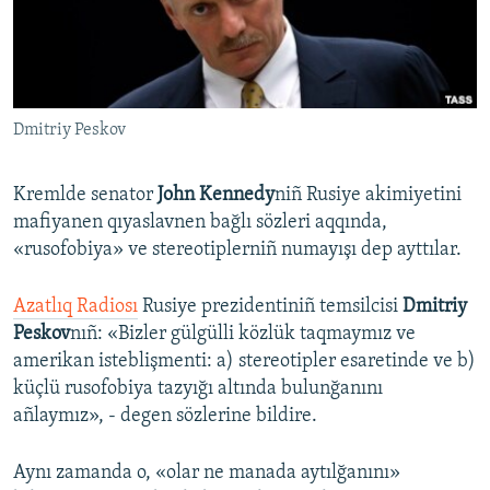
Русский
Українською
Dmitriy Peskov
QOŞULIÑIZ!
Kremlde senator
John Kennedy
niñ Rusiye akimiyetini
mafiyanen qıyaslavnen bağlı sözleri aqqında,
RFE/RS bütün saytları
«rusofobiya» ve stereotiplerniñ numayışı dep ayttılar.
Azatlıq Radiosı
Rusiye prezidentiniñ temsilcisi
Dmitriy
Peskov
nıñ: «Bizler gülgülli közlük taqmaymız ve
amerikan isteblişmenti: a) stereotipler esaretinde ve b)
küçlü rusofobiya tazyığı altında bulunğanını
añlaymız», - degen sözlerine bildire.
Aynı zamanda o, «olar ne manada aytılğanını»