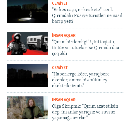
CEMİYET
"Er kes qaça, er kes kete": cenk
Qırımdaki Rusiye turistlerine nasıl
barıp yetti
İNSAN AQLARI
"Qırım birdemligi" işini toqtattı,
tintüv ve tutuvlar ise Qırımda daa
çoq oldı
CEMİYET
"Haberlerge köre, yarıq bere
ekenler, amma biz bütünley
ekektriksizmiz"
İNSAN AQLARI
Olğa Skrıpnık: "Qırım azat etilsin
dep, insanlar yarıqsız ve suvsuz
yaşamağa azırlar"