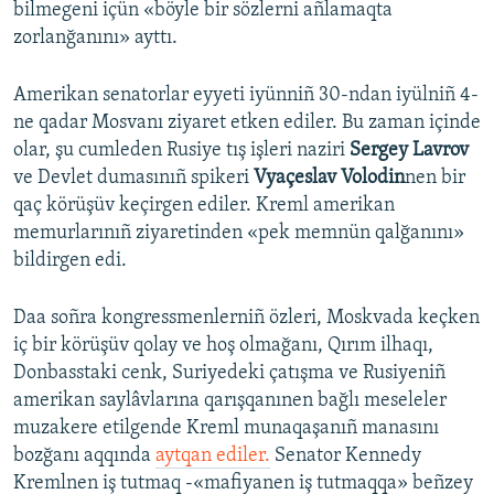
bilmegeni içün «böyle bir sözlerni añlamaqta
zorlanğanını» ayttı.
Amerikan senatorlar eyyeti iyünniñ 30-ndan iyülniñ 4-
ne qadar Mosvanı ziyaret etken ediler. Bu zaman içinde
olar, şu cumleden Rusiye tış işleri naziri
Sergey Lavrov
ve Devlet dumasınıñ spikeri
Vyaçeslav Volodin
nen bir
qaç körüşüv keçirgen ediler. Kreml amerikan
memurlarınıñ ziyaretinden «pek memnün qalğanını»
bildirgen edi.
Daa soñra kongressmenlerniñ özleri, Moskvada keçken
iç bir körüşüv qolay ve hoş olmağanı, Qırım ilhaqı,
Donbasstaki cenk, Suriyedeki çatışma ve Rusiyeniñ
amerikan saylâvlarına qarışqanınen bağlı meseleler
muzakere etilgende Kreml munaqaşanıñ manasını
bozğanı aqqında
aytqan ediler.
Senator Kennedy
Kremlnen iş tutmaq -«mafiyanen iş tutmaqqa» beñzey