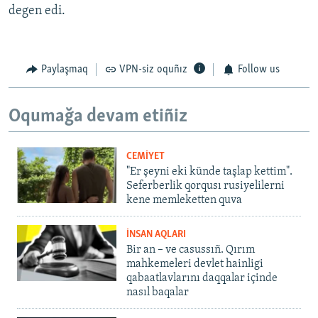
degen edi.
Paylaşmaq
VPN-siz oquñız
Follow us
Oqumağa devam etiñiz
CEMİYET
"Er şeyni eki künde taşlap kettim".
Seferberlik qorqusı rusiyelilerni
kene memleketten quva
İNSAN AQLARI
Bir an – ve casussıñ. Qırım
mahkemeleri devlet hainligi
qabaatlavlarını daqqalar içinde
nasıl baqalar