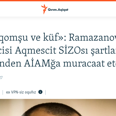
 qomşu ve küf»: Ramazano
cisi Aqmescit SİZOsı şartla
inden AİAMğa muracaat et
27
VPN-siz oquñız