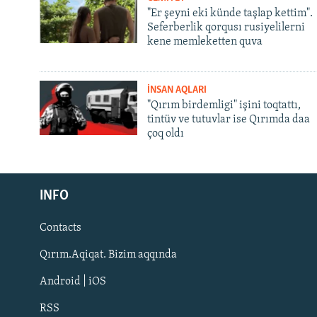
"Er şeyni eki künde taşlap kettim".
Seferberlik qorqusı rusiyelilerni
kene memleketten quva
İNSAN AQLARI
"Qırım birdemligi" işini toqtattı,
tintüv ve tutuvlar ise Qırımda daa
çoq oldı
Русский
INFO
Українською
Contacts
QOŞULIÑIZ!
Qırım.Aqiqat. Bizim aqqında
Android | iOS
RSS