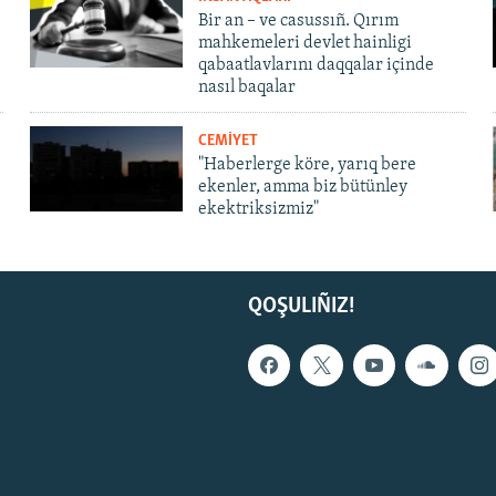
Bir an – ve casussıñ. Qırım
mahkemeleri devlet hainligi
qabaatlavlarını daqqalar içinde
nasıl baqalar
CEMİYET
"Haberlerge köre, yarıq bere
ekenler, amma biz bütünley
ekektriksizmiz"
QOŞULIÑIZ!