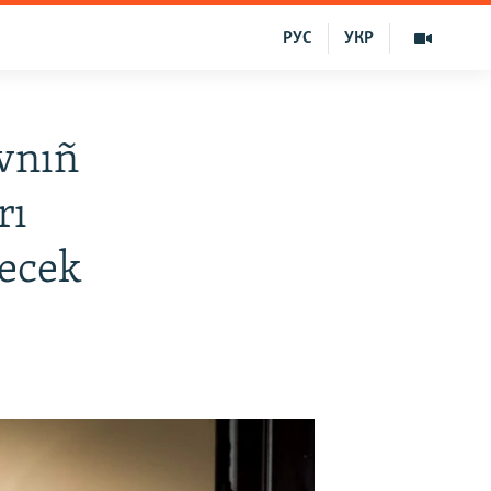
РУС
УКР
vnıñ
rı
ecek