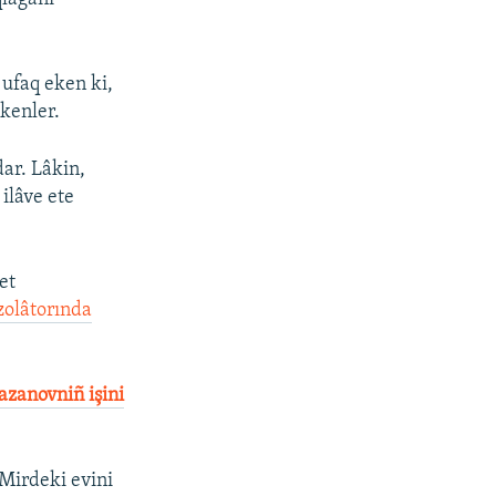
 ufaq eken ki,
kenler.
dar. Lâkin,
ilâve ete
et
izolâtorında
azanovniñ işini
Mirdeki evini