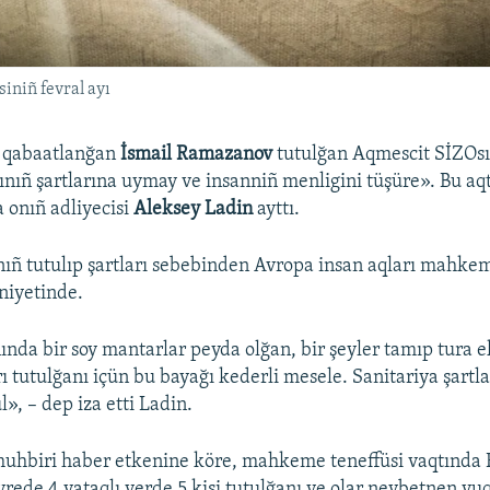
niñ fevral ayı
 qabaatlanğan
İsmail Ramazanov
tutulğan Aqmescit SİZOsın
nıñ şartlarına uymay ve insanniñ menligini tüşüre». Bu aq
a onıñ adliyecisi
Aleksey Ladin
ayttı.
ıñ tutulıp şartları sebebinden Avropa insan aqları mahk
niyetinde.
ında bir soy mantarlar peyda olğan, bir şeyler tamıp tura e
 tutulğanı içün bu bayağı kederli mesele. Sanitariya şartlar
», – dep iza etti Ladin.
uhbiri haber etkenine köre, mahkeme teneffüsi vaqtınd
yrede 4 yataqlı yerde 5 kişi tutulğanı ve olar nevbetnen yu