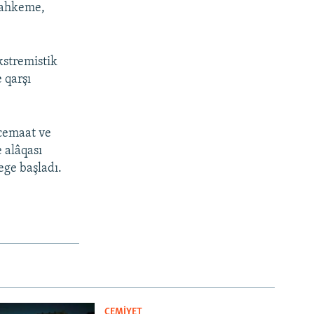
mahkeme,
kstremistik
 qarşı
 cemaat ve
e alâqası
ege başladı.
CEMİYET