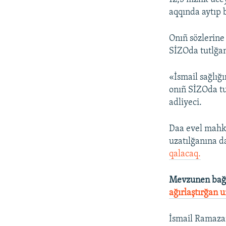
aqqında aytıp 
Onıñ sözlerine
SİZOda tutlğan
«İsmail sağlığı
onıñ SİZOda tu
adliyeci.
Daa evel mahk
uzatılğanına da
qalacaq.
Mevzunen bağl
ağırlaştırğan 
İsmail Ramazan