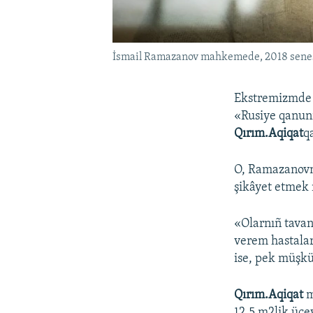
İsmail Ramazanov mahkemede, 2018 senesi
Ekstremizmde
«Rusiye qanunı
Qırım.Aqiqat
q
O, Ramazanovn
şikâyet etmek 
«Olarnıñ tavan
verem hastaları
ise, pek müşkül
Qırım.Aqiqat
m
12,5 m2lik üce