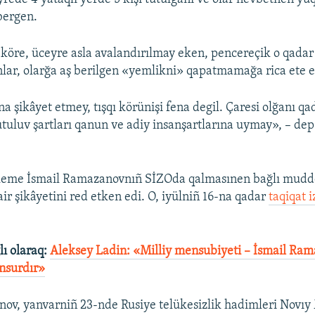
bergen.
 köre, üceyre asla avalandırılmay eken, pencereçik o qadar
lar, olarğa aş berilgen «yemlikni» qapatmamağa rica ete e
na şikâyet etmey, tışqı körünişi fena degil. Çaresi olğanı qa
tuluv şartları qanun ve adiy insanşartlarına uymay», – dep 
eme İsmail Ramazanovnıñ SİZOda qalmasınen bağlı mudd
ir şikâyetini red etken edi. O, iyülniñ 16-na qadar
taqiqat 
ı olaraq:
Aleksey Ladin: «Milliy mensubiyeti – İsmail Ram
unsurdır»
ov, yanvarniñ 23-nde Rusiye telükesizlik hadimleri Novıy 