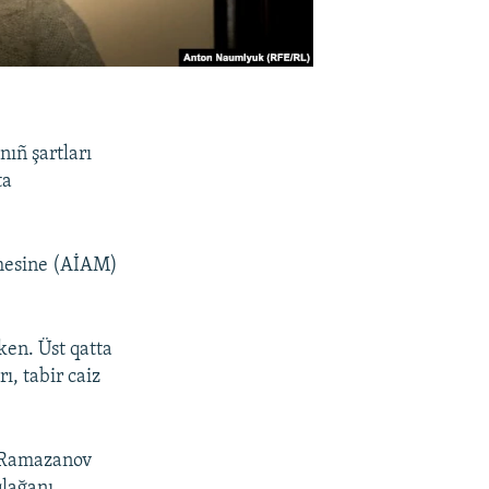
ıñ şartları
ta
emesine (AİAM)
ken. Üst qatta
ı, tabir caiz
a Ramazanov
qlağanı