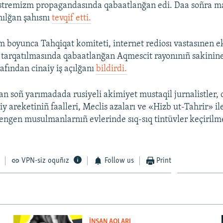
kstremizm propagandasında qabaatlanğan edi. Daa soñra 
nılğan şahısnı
tevqif etti.
m boyunca Tahqiqat komiteti, internet rediosı vastasınen e
 tarqatılmasında qabaatlanğan Aqmescit rayonınıñ sakinine
rafından cinaiy iş açılğanı
bildirdi.
an soñ yarımadada rusiyeli akimiyet mustaqil jurnalistler,
iy areketiniñ faalleri, Meclis azaları ve «Hizb ut-Tahrir» il
engen musulmanlarnıñ evlerinde sıq-sıq tintüvler keçirilm
VPN-siz oquñız
Follow us
Print
İNSAN AQLARI