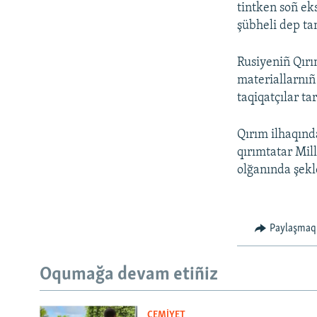
tintken soñ e
şübheli dep ta
Rusiyeniñ Qırı
materiallarnıñ
taqiqatçılar ta
Qırım ilhaqınd
qırımtatar Mill
olğanında şekl
Paylaşmaq
Oqumağa devam etiñiz
CEMİYET