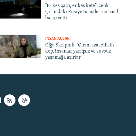
"Er kes qaça, er kes kete": cenk
Qırımdaki Rusiye turistlerine nasıl
barıp yetti
İNSAN AQLARI
Olğa Skrıpnık: "Qırım azat etilsin
dep, insanlar yarıqsız ve suvsuz
yaşamağa azırlar"