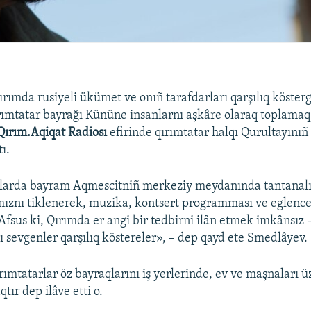
ırımda rusiyeli ükümet ve onıñ tarafdarları qarşılıq köster
ımtatar bayrağı Kününe insanlarnı aşkâre olaraq toplamaq
Qırım.Aqiqat Radiosı
efirinde qırımtatar halqı Qurultayını
ı.
larda bayram Aqmescitniñ merkeziy meydanında tantanalı 
mıznı tiklenerek, muzika, kontsert programması ve eglencel
 Afsus ki, Qırımda er angi bir tedbirni ilân etmek imkânsız –
ı sevgenler qarşılıq köstereler», – dep qayd ete Smedlâyev.
rımtatarlar öz bayraqlarını iş yerlerinde, ev ve maşnaları ü
tır dep ilâve etti o.