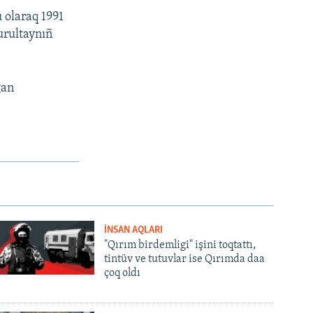
 olaraq 1991
urultaynıñ
ğan
İNSAN AQLARI
"Qırım birdemligi" işini toqtattı,
tintüv ve tutuvlar ise Qırımda daa
çoq oldı