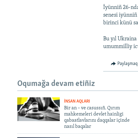
İyünniñ 26-nda
senesi iyünniñ
birinci künü s
Bu yıl Ukraina
umummilliy ic
Paylaşmaq
Oqumağa devam etiñiz
İNSAN AQLARI
Bir an – ve casussıñ. Qırım
mahkemeleri devlet hainligi
qabaatlavlarını daqqalar içinde
nasıl baqalar