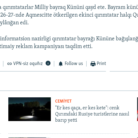
 qırımtatarlar Milliy bayraq Kününi qayd ete. Bayram künü
 26-27-nde Aqmescitte ötkerilgen ekinci qırımtatar halqı Q
aylânğan edi.
 informatsion nazirligi qırımtatar bayrağı Kününe bağışlan
timaiy reklam kampaniyası taqdim etti.
VPN-siz oquñız
Follow us
Print
CEMİYET
"Er kes qaça, er kes kete": cenk
Qırımdaki Rusiye turistlerine nasıl
barıp yetti