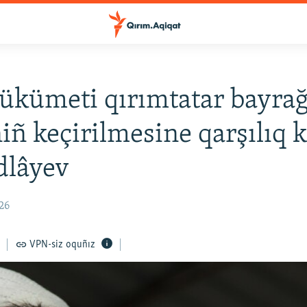
ükümeti qırımtatar bayrağ
ñ keçirilmesine qarşılıq k
dlâyev
:26
VPN-siz oquñız