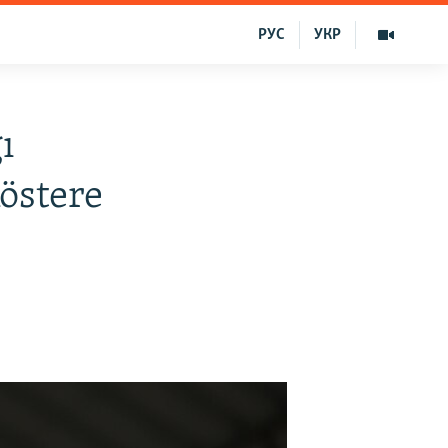
РУС
УКР
ı
östere