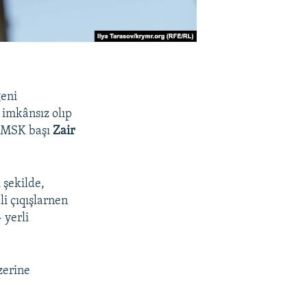
geni
 imkânsız olıp
ñ MSK başı
Zair
şekilde,
i çıqışlarnen
 yerli
zerine