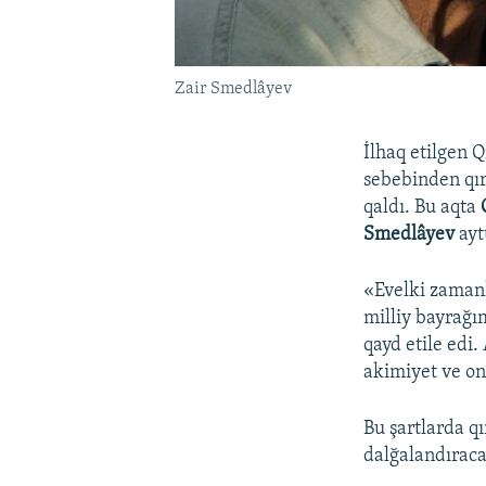
Zair Smedlâyev
İlhaq etilgen Q
sebebinden qır
qaldı. Bu aqta
Smedlâyev
aytt
«Evelki zaman
milliy bayrağı
qayd etile edi.
akimiyet ve on
Bu şartlarda qı
dalğalandıracaq