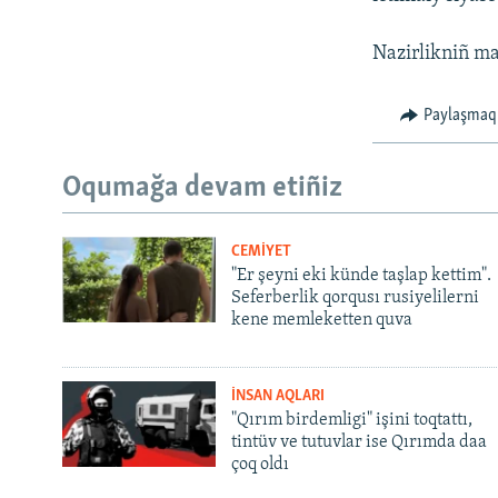
Nazirlikniñ m
Paylaşmaq
Oqumağa devam etiñiz
CEMİYET
"Er şeyni eki künde taşlap kettim".
Seferberlik qorqusı rusiyelilerni
kene memleketten quva
İNSAN AQLARI
"Qırım birdemligi" işini toqtattı,
tintüv ve tutuvlar ise Qırımda daa
çoq oldı