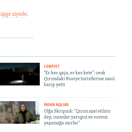
işige ziyade
.
CEMİYET
"Er kes qaça, er kes kete": cenk
Qırımdaki Rusiye turistlerine nasıl
barıp yetti
İNSAN AQLARI
Olğa Skrıpnık: "Qırım azat etilsin
dep, insanlar yarıqsız ve suvsuz
yaşamağa azırlar"