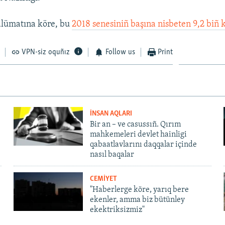
alümatına köre, bu
2018 senesiniñ başına nisbeten 9,2 biñ k
VPN-siz oquñız
Follow us
Print
İNSAN AQLARI
Bir an – ve casussıñ. Qırım
mahkemeleri devlet hainligi
qabaatlavlarını daqqalar içinde
nasıl baqalar
CEMİYET
"Haberlerge köre, yarıq bere
ekenler, amma biz bütünley
ekektriksizmiz"