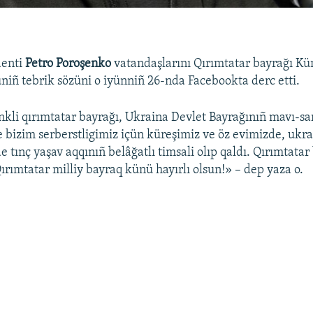
denti
Petro Poroşenko
vatandaşlarını Qırımtatar bayrağı K
üniñ tebrik sözüni o iyünniñ 26-nda Facebookta derc etti.
nkli qırımtatar bayrağı, Ukraina Devlet Bayrağınıñ mavı-sar
bizim serberstligimiz içün küreşimiz ve öz evimizde, ukra
 tınç yaşav aqqınıñ belâğatlı timsali olıp qaldı. Qırımtata
Qırımtatar milliy bayraq künü hayırlı olsun!» – dep yaza o.