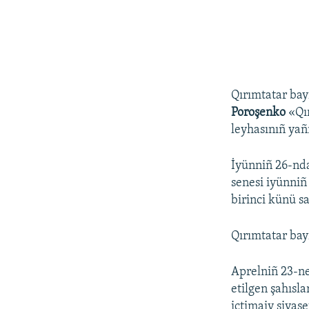
Qırımtatar ba
Poroşenko
«Qır
leyhasınıñ yañ
İyünniñ 26-nda
senesi iyünniñ
birinci künü s
Qırımtatar bayr
Aprelniñ 23-ne
etilgen şahısla
ictimaiy siyase