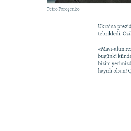
Petro Poroşenko
Ukraina prezi
tebrikledi. Öz
«Mavı-altın re
bugünki künde 
bizim yerimizde
hayırlı olsun! 