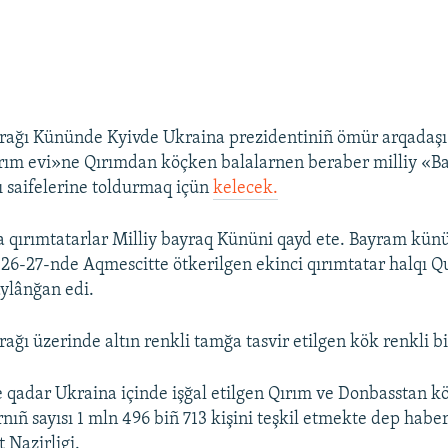
yrağı Kününde Kyivde Ukraina prezidentiniñ ömür arqadaş
ım evi»ne Qırımdan köçken balalarnen beraber milliy «Bar
ı saifelerine toldurmaq içün
kelecek.
 qırımtatarlar Milliy bayraq Kününi qayd ete. Bayram künü
 26-27-nde Aqmescitte ötkerilgen ekinci qırımtatar halqı Q
aylânğan edi.
ağı üzerinde altın renkli tamğa tasvir etilgen kök renkli bi
 qadar Ukraina içinde işğal etilgen Qırım ve Donbasstan k
rnıñ sayısı 1 mln 496 biñ 713 kişini teşkil etmekte dep habe
t Nazirligi.