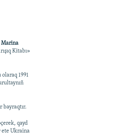
ı
Marina
ışıq Kitabı»
 olaraq 1991
urultaynıñ
r bayraqtır.
öçerek, qayd
r ete Ukraina