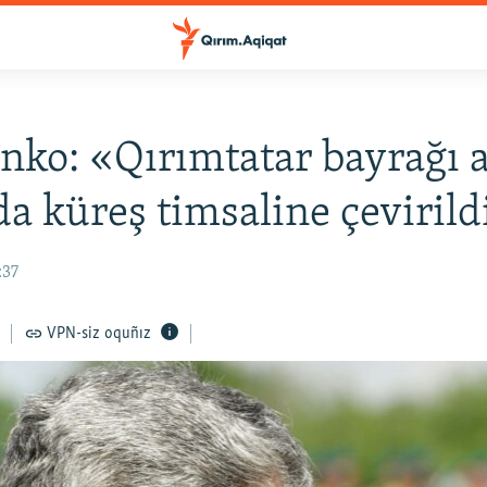
nko: «Qırımtatar bayrağı a
a küreş timsaline çevirild
:37
VPN-siz oquñız