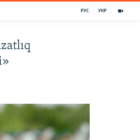
РУС
УКР
zatlıq
i»