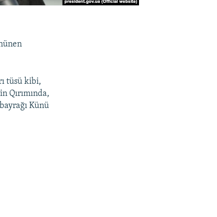
ününen
ı tüsü kibi,
in Qırımında,
r bayrağı Künü