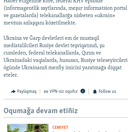
Haber etilgenine köre, federal KHV epsinde
(informagentlik saytlarında, meşur informatsion portal
ve gazetalarda) telekanallarğa nisbeten «ukrain»
mevzusı azlaşqanı közetilmekte.
Ukraina ve Ğarp devletleri em de mustaqil
mediatalilcileri Rusiye devlet teşviqatınıñ, şu
cumleden, federal telekanallarda, Qırım ve
Ukrainadaki vaqialarda, hususan, Rusiye teleseyircileri
ögünde Ukrainanıñ menfiy imicini yaratmağa diqqat
eteler.
Paylaşmaq
VPN-siz oquñız
Follow us
Oqumağa devam etiñiz
CEMİYET