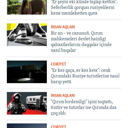
"Er şeyni eki künde taşlap kettim".
Seferberlik qorqusı rusiyelilerni
kene memleketten quva
İNSAN AQLARI
Bir an – ve casussıñ. Qırım
mahkemeleri devlet hainligi
qabaatlavlarını daqqalar içinde
nasıl baqalar
CEMİYET
"Er kes qaça, er kes kete": cenk
Qırımdaki Rusiye turistlerine nasıl
barıp yetti
İNSAN AQLARI
"Qırım birdemligi" işini toqtattı,
tintüv ve tutuvlar ise Qırımda daa
çoq oldı
CEMİYET