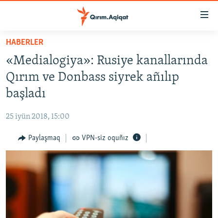
Link
açıqlığı
Esas
HABERLER
mündericege
HABERLER
«Medialogiya»: Rusiye kanallarında
qaytmaq
SİYASET
Baş
Qırım ve Donbass siyrek añılıp
İQTİSADİYAT
navigatsiyağa
başladı
qaytmaq
CEMİYET
Qıdıruvğa
25 iyün 2018, 15:00
MEDENİYET
qaytmaq
Paylaşmaq
VPN-siz oquñız
İNSAN AQLARI
VİDEO
SÜRET
BLOGLAR
FİKİR