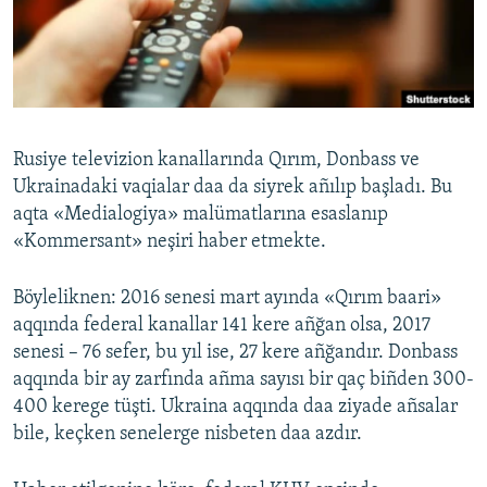
Русский
Українською
QOŞULIÑIZ!
Rusiye televizion kanallarında Qırım, Donbass ve
Ukrainadaki vaqialar daa da siyrek añılıp başladı. Bu
aqta «Medialogiya» malümatlarına esaslanıp
RFE/RS bütün saytları
«Kommersant» neşiri haber etmekte.
Böyleliknen: 2016 senesi mart ayında «Qırım baari»
aqqında federal kanallar 141 kere añğan olsa, 2017
senesi – 76 sefer, bu yıl ise, 27 kere añğandır. Donbass
aqqında bir ay zarfında añma sayısı bir qaç biñden 300-
400 kerege tüşti. Ukraina aqqında daa ziyade añsalar
bile, keçken senelerge nisbeten daa azdır.