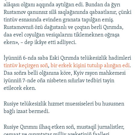
alâqası olğanı aqqında aytılğan edi. Bundan da ğyrı
Rustamov qanunsız silâ saqlağanında qabaatlanır, çünki
tintüv esnasında evinden granata tapılğan emiş.
Rustamovnıñ özü dağıstanlı ve çoqtan berli Qırımda,
daa evel coyulğan vesiqalarını tiklemeknen oğraşa
eken», – dep ikâye etti adliyeci.
İyünniñ 6-nda saba Eski Qırımda telükesizlik hadimleri
tintüv keçirgen soñ
,
bir erkek kişini tutulıp alınğan edi
.
Daa soñra belli olğanına köre, Kyiv rayon mahkemesi
iyünniñ 7-nde oña nisbeten sıñırlav tedbiri tayin
etilecek eken.
Rusiye telükesizlik hızmet muessiseleri bu hususnen
bağlı izaat bermedi.
Rusiye Qırımnı ilhaq etken soñ, mustaqil jurnalistler,
cemaat ve qırımtatar milliy areketiniñ faalleri,