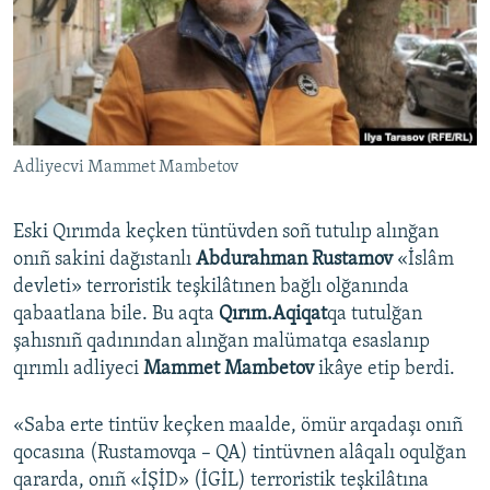
Русский
Українською
QOŞULIÑIZ!
Adliyecvi Mammet Mambetov
Eski Qırımda keçken tüntüvden soñ tutulıp alınğan
RFE/RS bütün saytları
onıñ sakini dağıstanlı
Abdurahman Rustamov
«İslâm
devleti» terroristik teşkilâtınen bağlı olğanında
qabaatlana bile. Bu aqta
Qırım.Aqiqat
qa tutulğan
şahısnıñ qadınından alınğan malümatqa esaslanıp
qırımlı adliyeci
Mammet Mambetov
ikâye etip berdi.
«Saba erte tintüv keçken maalde, ömür arqadaşı onıñ
qocasına (Rustamovqa – QA) tintüvnen alâqalı oqulğan
qararda, onıñ «İŞİD» (İGİL) terroristik teşkilâtına