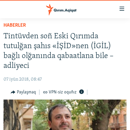
Link
açıqlığı
Esas
HABERLER
mündericege
HABERLER
Tintüvden soñ Eski Qırımda
qaytmaq
SİYASET
Baş
tutulğan şahıs «İŞİD»nen (İGİL)
İQTİSADİYAT
navigatsiyağa
bağlı olğanında qabaatlana bile –
qaytmaq
CEMİYET
adliyeci
Qıdıruvğa
MEDENİYET
qaytmaq
07 iyün 2018, 08:47
İNSAN AQLARI
Paylaşmaq
VPN-siz oquñız
VİDEO
SÜRET
BLOGLAR
FİKİR