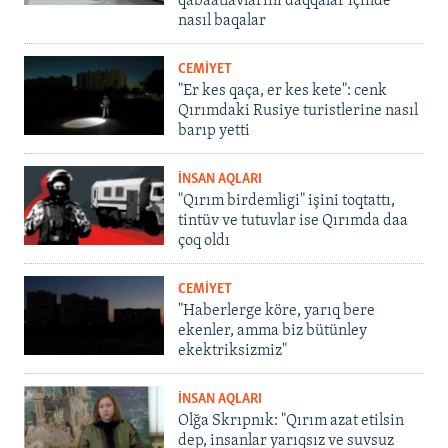
qabaatlavlarını daqqalar içinde
nasıl baqalar
CEMİYET
"Er kes qaça, er kes kete": cenk
Qırımdaki Rusiye turistlerine nasıl
barıp yetti
İNSAN AQLARI
"Qırım birdemligi" işini toqtattı,
tintüv ve tutuvlar ise Qırımda daa
çoq oldı
CEMİYET
"Haberlerge köre, yarıq bere
ekenler, amma biz bütünley
ekektriksizmiz"
İNSAN AQLARI
Olğa Skrıpnık: "Qırım azat etilsin
dep, insanlar yarıqsız ve suvsuz