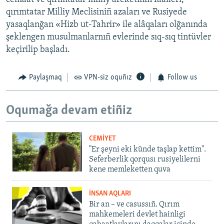
qırımtatar Milliy Meclisiniñ azaları ve Rusiyede
yasaqlanğan «Hizb ut-Tahrir» ile alâqaları olğanında
şeklengen musulmanlarnıñ evlerinde sıq-sıq tintüvler
keçirilip başladı.
Paylaşmaq
VPN-siz oquñız
Follow us
Oqumağa devam etiñiz
CEMİYET
"Er şeyni eki künde taşlap kettim".
Seferberlik qorqusı rusiyelilerni
kene memleketten quva
İNSAN AQLARI
Bir an – ve casussıñ. Qırım
mahkemeleri devlet hainligi