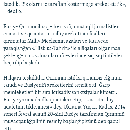
istedik. Biz olarnı iç taraftan köstermege areket etttik»,
– dedi o.
Rusiye Qırımnı ilhaq etken soñ, mustaqil jurnalistler,
cemaat ve qırımtatar milliy areketiniñ faalleri,
qırımtatar Milliy Meclisiniñ azaları ve Rusiyede
yasaqlanğan «Hizb ut-Tahrir» ile alâqaları olğanında
şeklengen musulmanlarnıñ evlerinde sıq-sıq tintüvler
keçirilip başladı.
Halqara teşkilâtlar Qırımnıñ istilâsı qanunsız olğanını
tanıdı ve Rusiyeniñ areketlerini tenqit etti. Ğarp
memleketleri bir sıra iqtisadiy sanktsiyalar kirsetti.
Rusiye yarımada ilhaqını inkâr etip, buña «tarihiy
adaletniñ tiklenmesi» dey. Ukraina Yuqarı Radası 2014
senesi fevral ayınıñ 20-sini Rusiye tarafından Qırımnıñ
muvaqqat işğaliniñ resmiy başlanğıç künü dep qabul
etti.