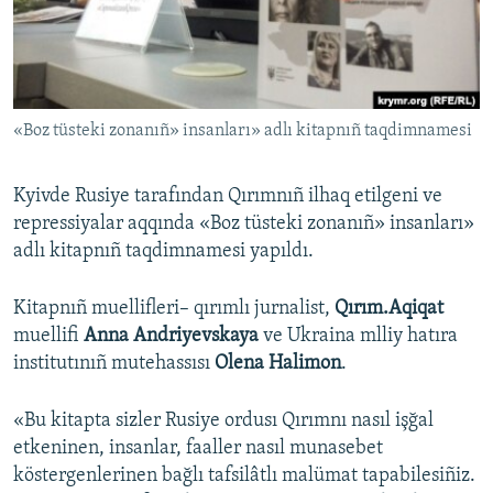
Русский
Українською
«Boz tüsteki zonanıñ» insanları» adlı kitapnıñ taqdimnamesi
QOŞULIÑIZ!
Kyivde Rusiye tarafından Qırımnıñ ilhaq etilgeni ve
repressiyalar aqqında «Boz tüsteki zonanıñ» insanları»
RFE/RS bütün saytları
adlı kitapnıñ taqdimnamesi yapıldı.
Kitapnıñ muellifleri– qırımlı jurnalist,
Qırım.Aqiqat
muellifi
Anna Andriyevskaya
ve Ukraina mlliy hatıra
institutınıñ mutehassısı
Olena Halimon
.
«Bu kitapta sizler Rusiye ordusı Qırımnı nasıl işğal
etkeninen, insanlar, faaller nasıl munasebet
köstergenlerinen bağlı tafsilâtlı malümat tapabilesiñiz.