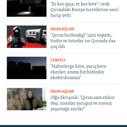
"Er kes qaça, er kes kete": cenk
Qırımdaki Rusiye turistlerine nasıl
barıp yetti
İNSAN AQLARI
"Qırım birdemligi" işini toqtattı,
tintüv ve tutuvlar ise Qırımda daa
çoq oldı
CEMİYET
"Haberlerge köre, yarıq bere
ekenler, amma biz bütünley
ekektriksizmiz"
İNSAN AQLARI
Olğa Skrıpnık: "Qırım azat etilsin
dep, insanlar yarıqsız ve suvsuz
yaşamağa azırlar"