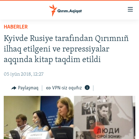
Link
açıqlığı
Esas
HABERLER
mündericege
HABERLER
Kyivde Rusiye tarafından Qırımnıñ
qaytmaq
SİYASET
Baş
ilhaq etilgeni ve repressiyalar
İQTİSADİYAT
navigatsiyağa
aqqında kitap taqdim etildi
qaytmaq
CEMİYET
Qıdıruvğa
05 iyün 2018, 12:27
MEDENİYET
qaytmaq
Paylaşmaq
VPN-siz oquñız
İNSAN AQLARI
VİDEO
SÜRET
BLOGLAR
FİKİR