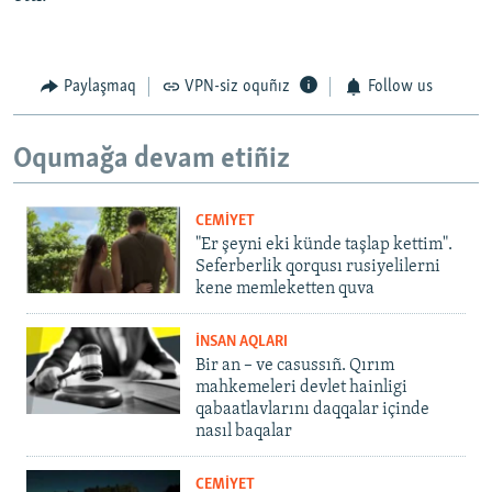
Paylaşmaq
VPN-siz oquñız
Follow us
Oqumağa devam etiñiz
CEMİYET
"Er şeyni eki künde taşlap kettim".
Seferberlik qorqusı rusiyelilerni
kene memleketten quva
İNSAN AQLARI
Bir an – ve casussıñ. Qırım
mahkemeleri devlet hainligi
qabaatlavlarını daqqalar içinde
nasıl baqalar
CEMİYET