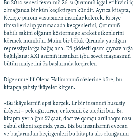
Bu 2014 senesi fevralnıñ 26-sı Qırımnıñ işğal etilüvini iç
olmağanda bir kün keçiktirgen kündir. Ayrıca kitapta,
Keriçte parom vastasınen insanlar kelerek, Rusiye
timsalleri alıp yarımadada kezgenlerini, Qırımnıñ
bahtlı sakini olğanın köstermege areket etkenlerini
körmek mumkün. Muim bir bölük Qırımda yapılğan
repressiyalarğa bağışlana. Eñ şiddetli qısım qıynavlarğa
bağılşlana: XXI asırnıñ insanları işbu sovet maşnasınıñ
bütün maiyetini öz başlarında keçireler.
Diger muellif Olena Halimonnıñ sözlerine köre, bu
kitapqa şahsiy ikâyeler kirgen.
«Bu ikâyelerniñ epsi kerçek. Er bir insannıñ hususiy
ikâyesi – pek ağırttırıcı, er kesniñ öz taqdiri bar. Bu
kitapta yer alğan 57 şaat, dost ve qomşularıilhaqnı nasıl
qabul etkeni aqqında yaza. Biz bu insanlarnıñ eyecan
ve başlarından keçirgenleri bu kitapta aks olunğanını