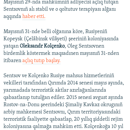
Mayısnıñ 29-nda mahkümniñ adliyecisi açlıq tutqan
Sentsovnıñ alı stabil ve o qoltutuv terapiyası alğanı
aqqında
haber etti.
Mayısnıñ 31-nde belli olğanına köre, Rusiyeniñ
Kopeysk (Çelâbinsk vilâyeti) şeeriniñ koloniyasında
yatqan
Oleksandr Kolçenko
, Oleg Sentsovnen
birdemlik köstermek maqsadınen mayısnıñ 31-nden
itibaren
açlıq tutıp başlay.
Sentsov ve Kolçenko Rusiye mahsus hizmetleriniñ
vekilleri tarafından Qırımda 2014 senesi mayıs ayında,
yarımadada terroristik aktlar azırlağanlarında
qabaatlanıp tutulğan ediler. 2015 senesi avgust ayında
Rostov-na-Donu şeerindeki Şimaliy Kavkaz okrugınıñ
arbiy mahkemesi Sentsovnı, Qırım territoriyasındaki
terroristik faaliyette qabaatlap, 20 yıllıq şiddetli rejim
koloniyasına qalmağa mahküm etti. Kolçenkoğa 10 yıl