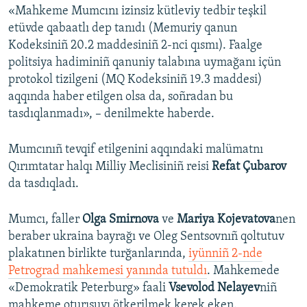
«Mahkeme Mumcını izinsiz kütleviy tedbir teşkil
Русский
etüvde qabaatlı dep tanıdı (Memuriy qanun
Kodeksiniñ 20.2 maddesiniñ 2-nci qısmı). Faalge
Українською
politsiya hadiminiñ qanuniy talabına uymağanı içün
protokol tizilgeni (MQ Kodeksiniñ 19.3 maddesi)
QOŞULIÑIZ!
aqqında haber etilgen olsa da, soñradan bu
tasdıqlanmadı», – denilmekte haberde.
Mumcınıñ tevqif etilgenini aqqındaki malümatnı
RFE/RS bütün saytları
Qırımtatar halqı Milliy Meclisiniñ reisi
Refat Çubarov
da tasdıqladı.
Mumcı, faller
Olga Smirnova
ve
Mariya Kojevatova
nen
beraber ukraina bayrağı ve Oleg Sentsovnıñ qoltutuv
plakatınen birlikte turğanlarında,
iyünniñ 2-nde
Petrograd mahkemesi yanında tutuldı
. Mahkemede
«Demokratik Peterburg» faali
Vsevolod Nelayev
niñ
mahkeme oturışuvı ötkerilmek kerek eken.