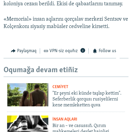
koloniya cezası berildi. Ekisi de qabaatlarını tanımay.
«Memorial» insan aqlarını qorçalav merkezi Sentsov ve
Kolçenkonı siyasiy mabüsler cedveline kirsetti.
Paylaşmaq
VPN-siz oquñız
Follow us
Oqumağa devam etiñiz
CEMİYET
"Er şeyni eki künde taşlap kettim".
Seferberlik qorqusı rusiyelilerni
kene memleketten quva
İNSAN AQLARI
Bir an – ve casussıñ. Qırım
mahkemeleri devlet hainligi