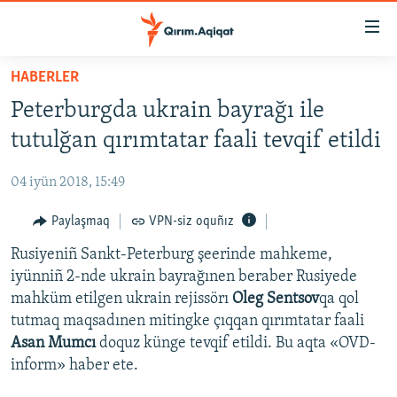
Link
açıqlığı
Esas
HABERLER
mündericege
HABERLER
Peterburgda ukrain bayrağı ile
qaytmaq
SİYASET
Baş
tutulğan qırımtatar faali tevqif etildi
İQTİSADİYAT
navigatsiyağa
qaytmaq
04 iyün 2018, 15:49
CEMİYET
Qıdıruvğa
MEDENİYET
Paylaşmaq
VPN-siz oquñız
qaytmaq
İNSAN AQLARI
Rusiyeniñ Sankt-Peterburg şeerinde mahkeme,
iyünniñ 2-nde ukrain bayrağınen beraber Rusiyede
VİDEO
mahküm etilgen ukrain rejissörı
Oleg Sentsov
qa qol
SÜRET
tutmaq maqsadınen mitingke çıqqan qırımtatar faali
Asan Mumcı
doquz künge tevqif etildi. Bu aqta «OVD-
BLOGLAR
inform» haber ete.
FİKİR