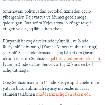
Smirnovani politsiyadan protokol tizmeden qoyıp
yibergenler. Kojevatova ve Mumcı gecelemege
qaldırilğan. Daa soñra Kojevatova 15 künge tevqif
etilgen ve o açlıq ilân etken eken.
Dünyanıñ br çoq develetinde iyünniñ 1 ve 2-nde,
Rusiyeniñ Labıtnangi (Yamal-Nenets muhtar okrugı)
şeeriniñ 8-nci koloniyasında açlıq ilân etken Qırımlı
ukrain rejissörı Sentsovqa
qol tutuv tedbirleri ötkerildi.
İyünniñ 2-nde qadar, Sentsov artıq 20 künden berli
açlıq tutmaqta.
Oleg Sentsov mayısnıñ 14-nde Rusiye apishanelerinde
yatqan bütün ukrainalı siyasiy mabüslerniñ azat
etilmesi talabınen
muddetsiz açlıq ilan etken edi.