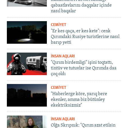
qabaatlavlarını daqqalar içinde
nasıl baqalar
CEMİYET
"Er kes qaça, er kes kete": cenk
Qırımdaki Rusiye turistlerine nasıl
barıp yetti
İNSAN AQLARI
"Qırım birdemligi" işini toqtattı,
tintüv ve tutuvlar ise Qırımda daa
çoq oldı
CEMİYET
"Haberlerge köre, yarıq bere
ekenler, amma biz bütünley
ekektriksizmiz"
İNSAN AQLARI
Olğa Skrıpnık: "Qırım azat etilsin