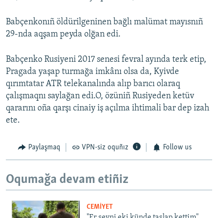
Babçenkonıñ öldürilgeninen bağlı malümat mayısnıñ
29-nda aqşam peyda olğan edi.
Babçenko Rusiyeni 2017 senesi fevral ayında terk etip,
Pragada yaşap turmağa imkânı olsa da, Kyivde
qırımtatar ATR telekanalında alıp barıcı olaraq
çalışmaqnı saylağan edi.O, özüniñ Rusiyeden ketüv
qararını oña qarşı cinaiy iş açılma ihtimali bar dep izah
ete.
Paylaşmaq
VPN-siz oquñız
Follow us
Oqumağa devam etiñiz
CEMİYET
"Er şeyni eki künde taşlap kettim".