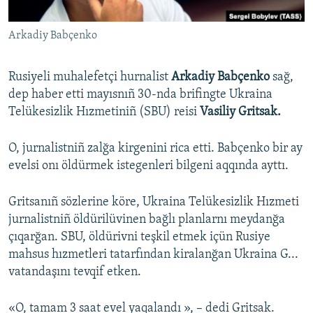
Русский
Arkadiy Babçenko
Українською
Rusiyeli muhalefetçi hurnalist
Arkadiy Babçenko
sağ,
QOŞULIÑIZ!
dep haber etti mayısnıñ 30-nda brifingte Ukraina
Telükesizlik Hızmetiniñ (SBU) reisi
Vasiliy Gritsak.
O, jurnalistniñ zalğa kirgenini rica etti. Babçenko bir ay
RFE/RS bütün saytları
evelsi onı öldürmek istegenleri bilgeni aqqında ayttı.
Gritsanıñ sözlerine köre, Ukraina Telükesizlik Hızmeti
jurnalistniñ öldürilüvinen bağlı planlarnı meydanğa
çıqarğan. SBU, öldürivni teşkil etmek içün Rusiye
mahsus hızmetleri tatarfından kiralanğan Ukraina G...
vatandaşını tevqif etken.
«O, tamam 3 saat evel yaqalandı », – dedi Gritsak.