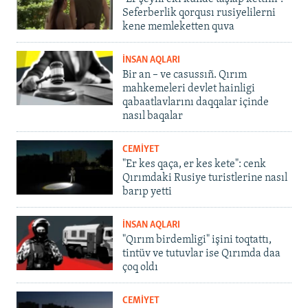
Seferberlik qorqusı rusiyelilerni
kene memleketten quva
İNSAN AQLARI
Bir an – ve casussıñ. Qırım
mahkemeleri devlet hainligi
qabaatlavlarını daqqalar içinde
nasıl baqalar
CEMİYET
"Er kes qaça, er kes kete": cenk
Qırımdaki Rusiye turistlerine nasıl
barıp yetti
İNSAN AQLARI
"Qırım birdemligi" işini toqtattı,
tintüv ve tutuvlar ise Qırımda daa
çoq oldı
CEMİYET