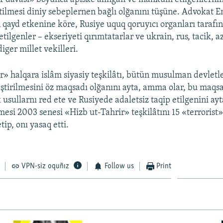
etilmesi diniy sebeplernen bağlı olğanını tüşüne. Advokat E
qayd etkenine köre, Rusiye uquq qoruyıcı organları tarafı
tilgenler – ekseriyeti qırımtatarlar ve ukrain, rus, tacik, a
iger millet vekilleri.
r» halqara islâm siyasiy teşkilâtı, bütün musulman devletl
leştirilmesini öz maqsadı olğanını ayta, amma olar, bu maqs
k usullarnı red ete ve Rusiyede adaletsiz taqip etilgenini ay
si 2003 senesi «Hizb ut-Tahrir» teşkilâtını 15 «terrorist
tip, onı yasaq etti.
VPN-siz oquñız
Follow us
Print