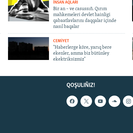
İNSAN AQLARI
Bir an – ve casussıñ. Qırım
mahkemeleri devlet hainligi
qabaatlavlarını daqqalar içinde
nasıl baqalar
CEMİYET
"Haberlerge köre, yarıq bere
ekenler, amma biz bütünley
ekektriksizmiz"
QOŞULIÑIZ!