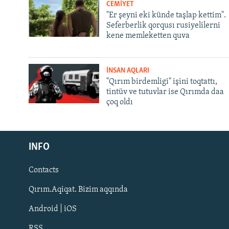
CEMİYET
"Er şeyni eki künde taşlap kettim".
Seferberlik qorqusı rusiyelilerni
kene memleketten quva
İNSAN AQLARI
"Qırım birdemligi" işini toqtattı,
tintüv ve tutuvlar ise Qırımda daa
çoq oldı
Русский
INFO
Українською
Contacts
QOŞULIÑIZ!
Qırım.Aqiqat. Bizim aqqında
Android | iOS
RSS