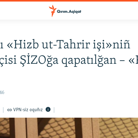
ı «Hizb ut-Tahrir işi»niñ
kçisi ŞİZOğa qapatılğan – 
46
VPN-siz oquñız