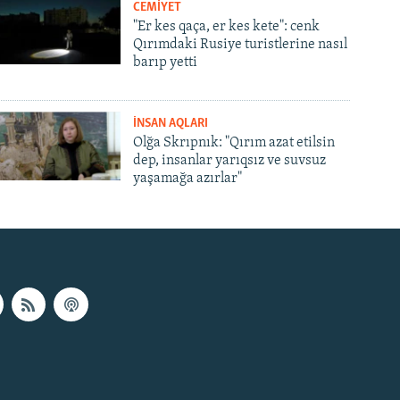
CEMİYET
"Er kes qaça, er kes kete": cenk
Qırımdaki Rusiye turistlerine nasıl
barıp yetti
İNSAN AQLARI
Olğa Skrıpnık: "Qırım azat etilsin
dep, insanlar yarıqsız ve suvsuz
yaşamağa azırlar"