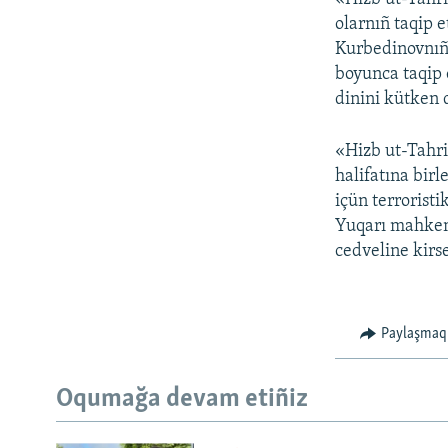
olarnıñ taqip 
Kurbedinovnıñ 
boyunca taqip e
dinini kütken d
«Hizb ut-Tahri
halifatına bir
içün terroristi
Yuqarı mahkeme
cedveline kirse
Paylaşmaq
Oqumağa devam etiñiz