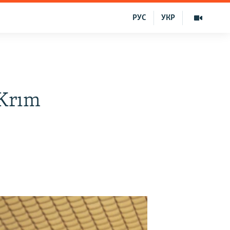
РУС
УКР
«Krım