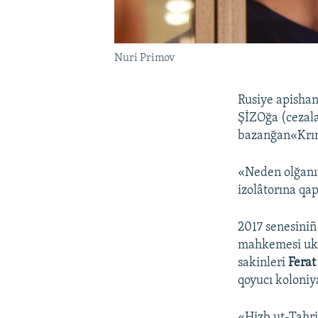
Nuri Primov
Rusiye apishan
ŞİZOğa (cezala
bazanğan«Kr
«Neden olğanı
izolâtorına qa
2017 senesiniñ
mahkemesi ukü
sakinleri
Ferat
qoyucı koloniya
«Hizb ut-Tahri