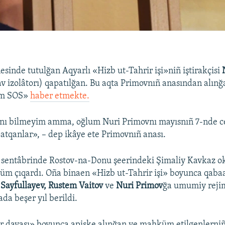
esinde tutulğan Aqyarlı «Hizb ut-Tahrir işi»niñ iştirakçisi
v izolâtorı) qapatılğan. Bu aqta Primovnıñ anasından alı
ım SOS»
haber etmekte.
nı bilmeyim amma, oğlum Nuri Primovnı mayısnıñ 7-nde c
patqanlar», – dep ikâye ete Primovnıñ anası.
 sentâbrinde Rostov-na-Donu şeerindeki Şimaliy Kavkaz ok
m çıqardı. Oña binaen «Hizb ut-Tahrir işi» boyunca qaba
 Sayfullayev, Rustem Vaitov
ve
Nuri Primov
ğa umumiy rejim
da beşer yıl berildi.
r davası» boyunca apiske alınğan ve mahküm etilgenlerniñ