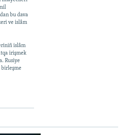
mil
ndan bu dava
zeri ve islâm
eriniñ islâm
atqa irişmek
ta. Rusiye
» birleşme