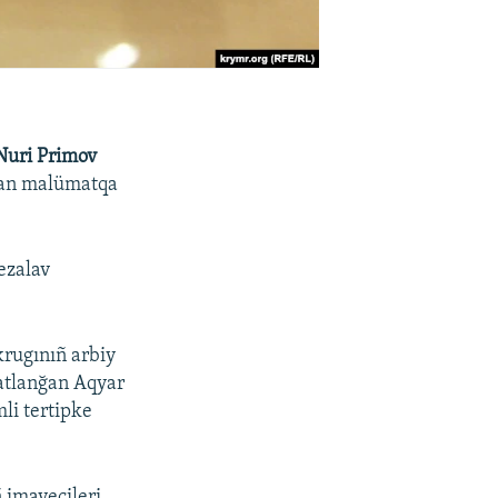
Nuri Primov
nğan malümatqa
ezalav
rugınıñ arbiy
atlanğan Aqyar
li tertipke
 imayecileri