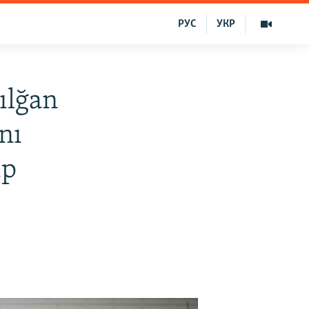
РУС
УКР
ılğan
nı
ıp