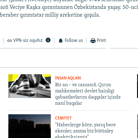
 soñ Veciye Kaşka qorantasınen Özbekistanda yaşay. 50-nci 
 beraber qırımtatar milliy areketine qoşula.
VPN-siz oquñız
Follow us
Print
İNSAN AQLARI
Bir an – ve casussıñ. Qırım
mahkemeleri devlet hainligi
qabaatlavlarını daqqalar içinde
nasıl baqalar
CEMİYET
"Haberlerge köre, yarıq bere
ekenler, amma biz bütünley
ekektriksizmiz"