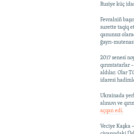
Rusiye küç ida
Fevralniñ başı
surette taqiq 
qanunsız olara
ğayrı-mutenasi
2017 senesi n
qırımtatarlar 
aldılar. Olar 
idaresi hadiml
Ukrainada yerl
alınuvı ve qır
açqan edi.
Veciye Kaşka –
civarındaki Üs