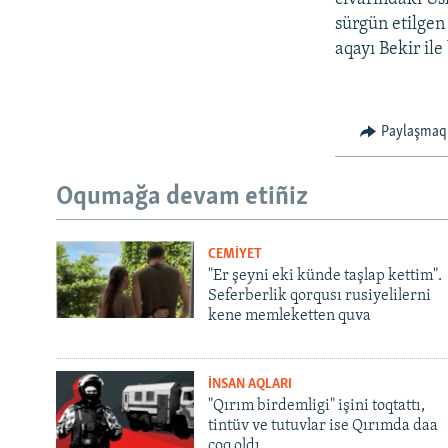
sürgün etilgen
aqayı Bekir ile
Paylaşmaq
Oqumağa devam etiñiz
CEMİYET
"Er şeyni eki künde taşlap kettim".
Seferberlik qorqusı rusiyelilerni
kene memleketten quva
İNSAN AQLARI
"Qırım birdemligi" işini toqtattı,
tintüv ve tutuvlar ise Qırımda daa
çoq oldı