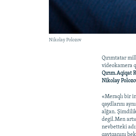
Nikolay Polozov
Qırımtatar mil
videokamera qay
Qırım.Aqiqat R
Nikolay Polozo
«Meraqlı bir 
qaydlarını aynı
alğan. Şimdilik
degil.Men artı
nevbetteki adı
qaytqanını bek