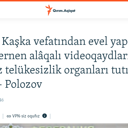
 Kaşka vefatından evel yap
lernen alâqalı videoqaydlar
z telükesizlik organları tut
– Polozov
46
VPN-siz oquñız