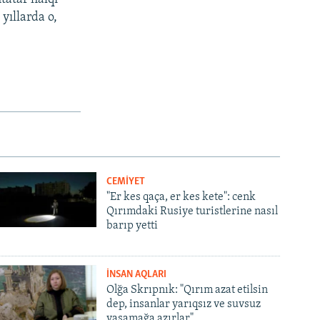
yıllarda o,
CEMİYET
"Er kes qaça, er kes kete": cenk
Qırımdaki Rusiye turistlerine nasıl
barıp yetti
İNSAN AQLARI
Olğa Skrıpnık: "Qırım azat etilsin
dep, insanlar yarıqsız ve suvsuz
yaşamağa azırlar"