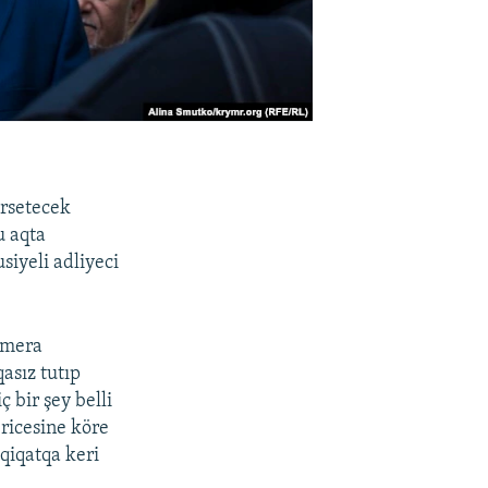
irsetecek
u aqta
siyeli adliyeci
amera
qasız tutıp
 bir şey belli
ricesine köre
qiqatqa keri