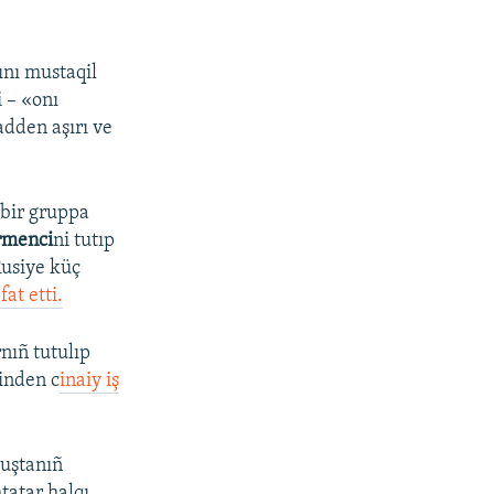
ını mustaqil
 – «onı
adden aşırı ve
bir gruppa
rmenci
ni tutıp
Rusiye küç
fat etti.
nıñ tutulıp
binden c
inaiy iş
luştanıñ
tatar halqı