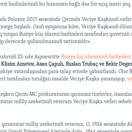
resi hadimleriniñ bu hususnen bağlı daa bir açıq izaatı yoq.
nda Polozov, 2017 senesinde Qırımda Veciye Kaşkanıñ vefat
etmege başladı. Onıñ aytqanına köre, Veciye Kaşkanıñ ölümi
q tutqan Rusiye küç idaresi hadimleri tarafından quvetniñ 
p derecede qullanılmasınıñ neticesidir».
oyabrniñ 23-nde Aqmescitte
Rusiye kiç idaresiniñ hadimleri
–
Kâzim Ametov, Asan Çapuh, Ruslan Trubaç ve Bekir Dege
Türkiye vatandaşından para talap etüvde qabaatlandı. Olar 
eri tarafından tutulğan maalde Veciye Kaşka yaramayıp,
ve
eşken Qırım MC prokuraturası qanunsız tintüvler, insanlar
ımtatar milliy areketiniñ veteranı Veciye Kaşka vefatı sebe
 qırımtatar milliy areketiniñ veteranı. O, 1934 senesinde A
küt (şimdi Privetnoye) köyünde doğa. 1944 senesinde qırım