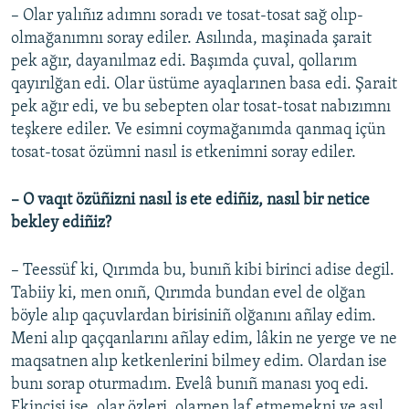
– Olar yalıñız adımnı soradı ve tosat-tosat sağ olıp-
olmağanımnı soray ediler. Asılında, maşinada şarait
pek ağır, dayanılmaz edi. Başımda çuval, qollarım
qayırılğan edi. Olar üstüme ayaqlarınen basa edi. Şarait
pek ağır edi, ve bu sebepten olar tosat-tosat nabızımnı
teşkere ediler. Ve esimni coymağanımda qanmaq içün
tosat-tosat özümni nasıl is etkenimni soray ediler.
– O vaqıt özüñizni nasıl is ete ediñiz, nasıl bir netice
bekley ediñiz?
– Teessüf ki, Qırımda bu, bunıñ kibi birinci adise degil.
Tabiiy ki, men onıñ, Qırımda bundan evel de olğan
böyle alıp qaçuvlardan birisiniñ olğanını añlay edim.
Meni alıp qaçqanlarını añlay edim, lâkin ne yerge ve ne
maqsatnen alıp ketkenlerini bilmey edim. Olardan ise
bunı sorap oturmadım. Evelâ bunıñ manası yoq edi.
Ekincisi ise, olar özleri, olarnen laf etmemekni ve asıl