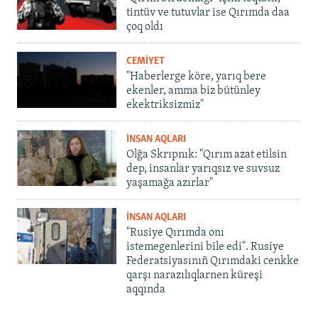
tintüv ve tutuvlar ise Qırımda daa
çoq oldı
CEMİYET
"Haberlerge köre, yarıq bere
ekenler, amma biz bütünley
ekektriksizmiz"
İNSAN AQLARI
Olğa Skrıpnık: "Qırım azat etilsin
dep, insanlar yarıqsız ve suvsuz
yaşamağa azırlar"
İNSAN AQLARI
"Rusiye Qırımda onı
istemegenlerini bile edi". Rusiye
Federatsiyasınıñ Qırımdaki cenkke
qarşı narazılıqlarnen küreşi
aqqında