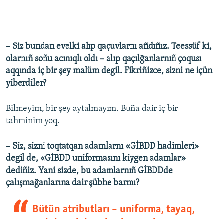
– Siz bundan evelki alıp qaçuvlarnı añdıñız. Teessüf ki,
olarnıñ soñu acınıqlı oldı – alıp qaçılğanlarnıñ çoqusı
aqqında iç bir şey malüm degil. Fikriñizce, sizni ne içün
yiberdiler?
Bilmeyim, bir şey aytalmayım. Buña dair iç bir
tahminim yoq.
– Siz, sizni toqtatqan adamlarnı «GİBDD hadimleri»
degil de, «GİBDD uniformasını kiygen adamlar»
dediñiz. Yani sizde, bu adamlarnıñ GİBDDde
çalışmağanlarına dair şübhe barmı?
Bütün atributları – uniforma, tayaq,