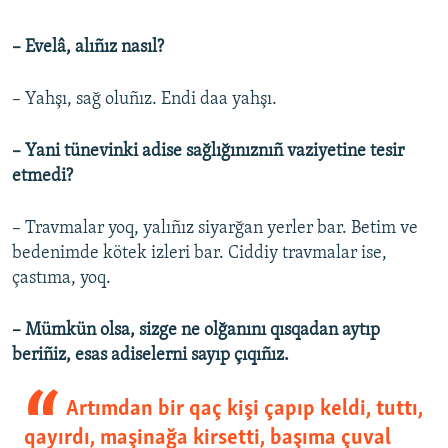
– Evelâ, alıñız nasıl?
– Yahşı, sağ oluñız. Endi daa yahşı.
– Yani tünevinki adise sağlığınıznıñ vaziyetine tesir
etmedi?
– Travmalar yoq, yalıñız siyarğan yerler bar. Betim ve
bedenimde kötek izleri bar. Ciddiy travmalar ise,
çastıma, yoq.
– Mümkün olsa, sizge ne olğanını qısqadan aytıp
beriñiz, esas adiselerni sayıp çıqıñız.
Artımdan bir qaç kişi çapıp keldi, tuttı,
qayırdı, maşinağa kirsetti, başıma çuval