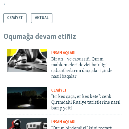
*
CEMİYET
AKTUAL
Oqumağa devam etiñiz
İNSAN AQLARI
Bir an – ve casussıñ. Qırım
mahkemeleri devlet hainligi
qabaatlavlarını daqqalar içinde
nasıl baqalar
CEMİYET
"Er kes qaça, er kes kete": cenk
Qırımdaki Rusiye turistlerine nasıl
barıp yetti
İNSAN AQLARI
"Qırım birdemligi" işini toqtattı,