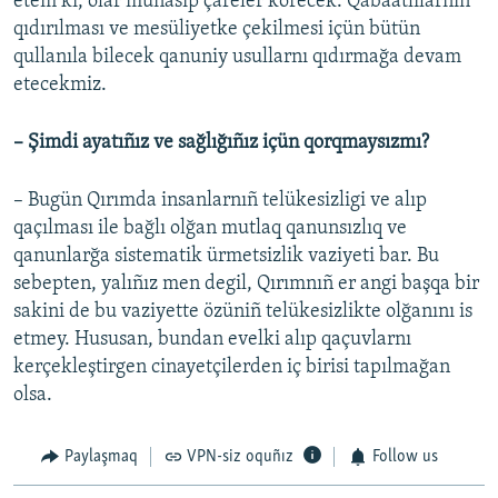
etem ki, olar munasip çareler körecek. Qabaatlılarnıñ
qıdırılması ve mesüliyetke çekilmesi içün bütün
qullanıla bilecek qanuniy usullarnı qıdırmağa devam
etecekmiz.
– Şimdi ayatıñız ve sağlığıñız içün qorqmaysızmı?
– Bugün Qırımda insanlarnıñ telükesizligi ve alıp
qaçılması ile bağlı olğan mutlaq qanunsızlıq ve
qanunlarğa sistematik ürmetsizlik vaziyeti bar. Bu
sebepten, yalıñız men degil, Qırımnıñ er angi başqa bir
sakini de bu vaziyette özüniñ telükesizlikte olğanını is
etmey. Hususan, bundan evelki alıp qaçuvlarnı
kerçekleştirgen cinayetçilerden iç birisi tapılmağan
olsa.
Paylaşmaq
VPN-siz oquñız
Follow us