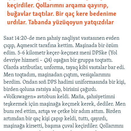
keçirdiler. Qollarımnı arqama qayırıp,
buğavlar taqtılar. Bir qaç kere bedenime
urdılar. Tabanda yüzüqoyun yatqızdılar
Saat 14:20-de men şahsiy naqliyat vastasınen evden
çıqıp, Aqmescit tarafına kettim. Maşinada bir özüm
edim. 5-6 kilometr keçer-keçmez meni DPSke (Yol
devriye hizmeti –
QA
) oşağan bir gruppa toqtattı.
Olarda atributlar, unforma, tayaq kibi vastalar bar edi.
Men toqtadım, maşinadan çıqtım, vesiqalarımnı
berdim. Ondan soñ DPS hadimi uniformasında bir kişi,
birden qoluna ratsiya alıp, birisini çağırdı.
«Volkswagen» avtobusı keldi. Maña, şahsiyetimni
teşkermek içün maşinağa keçmek kerek, dediler. Men
bunı red ettim, artqa ve çetke bir adım attım. Birden
artımdan bir qaç kişi çapıp keldi, tuttı, qayırdı,
maşinağa kirsetti, başıma çuval keçirdiler. Qollarımnı