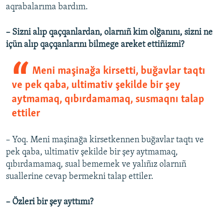
aqrabalarıma bardım.
– Sizni alıp qaçqanlardan, olarnıñ kim olğanını, sizni ne
içün alıp qaçqanlarını bilmege areket ettiñizmi?
Meni maşinağa kirsetti, buğavlar taqtı
ve pek qaba, ultimativ şekilde bir şey
aytmamaq, qıbırdamamaq, susmaqnı talap
ettiler
– Yoq. Meni maşinağa kirsetkennen buğavlar taqtı ve
pek qaba, ultimativ şekilde bir şey aytmamaq,
qıbırdamamaq, sual bememek ve yalıñız olarnıñ
suallerine cevap bermekni talap ettiler.
– Özleri bir şey ayttımı?