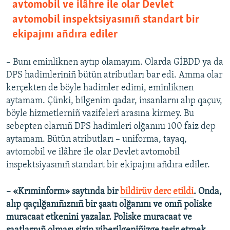
avtomobil ve ilâhre ile olar Devlet
avtomobil inspektsiyasınıñ standart bir
ekipajını añdıra ediler
– Bunı eminliknen aytıp olamayım. Olarda GİBDD ya da
DPS hadimleriniñ bütün atributları bar edi. Amma olar
kerçekten de böyle hadimler edimi, eminliknen
aytamam. Çünki, bilgenim qadar, insanlarnı alıp qaçuv,
böyle hizmetlerniñ vazifeleri arasına kirmey. Bu
sebepten olarnıñ DPS hadimleri olğanını 100 faiz dep
aytamam. Bütün atributları – uniforma, tayaq,
avtomobil ve ilâhre ile olar Devlet avtomobil
inspektsiyasınıñ standart bir ekipajını añdıra ediler.
– «Krıminform» saytında bir
bildirüv derc etildi
. Onda,
alıp qaçılğanıñıznıñ bir şaatı olğanını ve onıñ poliske
muracaat etkenini yazalar. Poliske muracaat ve