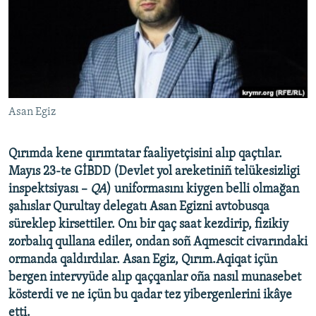
Русский
Українською
QOŞULIÑIZ!
Asan Egiz
Qırımda kene qırımtatar faaliyetçisini alıp qaçtılar.
RFE/RS bütün saytları
Mayıs 23-te GİBDD (Devlet yol areketiniñ telükesizligi
inspektsiyası –
QA
) uniformasını kiygen belli olmağan
şahıslar Qurultay delegatı Asan Egizni avtobusqa
süreklep kirsettiler. Onı bir qaç saat kezdirip, fizikiy
zorbalıq qullana ediler, ondan soñ Aqmescit civarındaki
ormanda qaldırdılar. Asan Egiz, Qırım.Aqiqat içün
bergen intervyüde alıp qaçqanlar oña nasıl munasebet
kösterdi ve ne içün bu qadar tez yibergenlerini ikâye
etti.