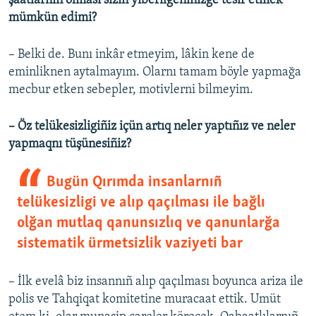
şaatlarnıñ olması sizin yiberilgeniñizge tesir etmek
mümkün edimi?
– Belki de. Bunı inkâr etmeyim, lâkin kene de
eminliknen aytalmayım. Olarnı tamam böyle yapmağa
mecbur etken sebepler, motivlerni bilmeyim.
– Öz telükesizligiñiz içün artıq neler yaptıñız ve neler
yapmaqnı tüşünesiñiz?
Bugün Qırımda insanlarnıñ
telükesizligi ve alıp qaçılması ile bağlı
olğan mutlaq qanunsızlıq ve qanunlarğa
sistematik ürmetsizlik vaziyeti bar
– İlk evelâ biz insannıñ alıp qaçılması boyunca ariza ile
polis ve Tahqiqat komitetine muracaat ettik. Umüt