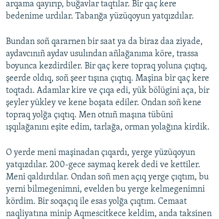
arqama qayırıp, buğavlar taqtılar. Bir qaç kere
bedenime urdılar. Tabanğa yüzüqoyun yatqızdılar.
Bundan soñ qararnen bir saat ya da biraz daa ziyade,
aydavcınıñ aydav usulından añlağanıma köre, trassa
boyunca kezdirdiler. Bir qaç kere topraq yoluna çıqtıq,
şeerde oldıq, soñ şeer tışına çıqtıq. Maşina bir qaç kere
toqtadı. Adamlar kire ve çıqa edi, yük bölügini aça, bir
şeyler yükley ve kene boşata ediler. Ondan soñ kene
topraq yolğa çıqtıq. Men otnıñ maşına tübüni
ışqılağanını eşite edim, tarlağa, orman yolağına kirdik.
O yerde meni maşinadan çıqardı, yerge yüzüqoyun
yatqızdılar. 200-gece saymaq kerek dedi ve kettiler.
Meni qaldırdılar. Ondan soñ men açıq yerge çıqtım, bu
yerni bilmegenimni, evelden bu yerge kelmegenimni
kördim. Bir soqaçıq ile esas yolğa çıqtım. Cemaat
naqliyatına minip Aqmescitkece keldim, anda taksinen