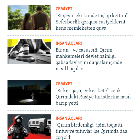
CEMİYET
"Er şeyni eki künde taşlap kettim".
Seferberlik qorqusı rusiyelilerni
kene memleketten quva
İNSAN AQLARI
Bir an – ve casussıñ. Qırım
mahkemeleri devlet hainligi
qabaatlavlarını daqqalar içinde
nasıl baqalar
CEMİYET
"Er kes qaça, er kes kete": cenk
Qırımdaki Rusiye turistlerine nasıl
barıp yetti
İNSAN AQLARI
"Qırım birdemligi" işini toqtattı,
tintüv ve tutuvlar ise Qırımda daa
çoq oldı