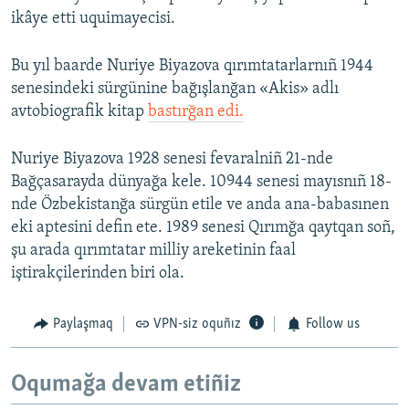
ikâye etti uquimayecisi.
Bu yıl baarde Nuriye Biyazova qırımtatarlarnıñ 1944
senesindeki sürgünine bağışlanğan «Akis» adlı
avtobiografik kitap
bastırğan edi.
Nuriye Biyazova 1928 senesi fevaralniñ 21-nde
Bağçasarayda dünyağa kele. 10944 senesi mayısnıñ 18-
nde Özbekistanğa sürgün etile ve anda ana-babasınen
eki aptesini defin ete. 1989 senesi Qırımğa qaytqan soñ,
şu arada qırımtatar milliy areketinin faal
iştirakçilerinden biri ola.
Paylaşmaq
VPN-siz oquñız
Follow us
Oqumağa devam etiñiz