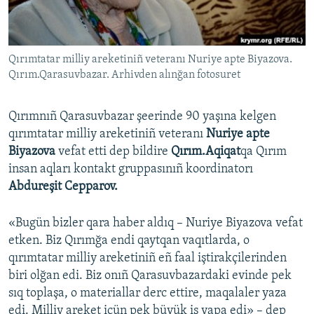
Русский
Українською
Qırımtatar milliy areketiniñ veteranı Nuriye apte Biyazova.
Qırım.Qarasuvbazar. Arhivden alınğan fotosuret
QOŞULIÑIZ!
Qırımnıñ Qarasuvbazar şeerinde 90 yaşına kelgen
qırımtatar milliy areketiniñ veteranı
Nuriye apte
Biyazova
vefat etti dep bildire
Qırım.Aqiqat
qa Qırım
RFE/RS bütün saytları
insan aqları kontakt gruppasınıñ koordinatorı
Abdureşit Cepparov.
«Bugün bizler qara haber aldıq – Nuriye Biyazova vefat
etken. Biz Qırımğa endi qaytqan vaqıtlarda, o
qırımtatar milliy areketiniñ eñ faal iştirakçilerinden
biri olğan edi. Biz onıñ Qarasuvbazardaki evinde pek
sıq toplaşa, o materiallar derc ettire, maqalaler yaza
edi. Milliy areket içün pek büyük iş yapa edi» – dep