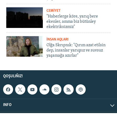
CEMİYET
"Haberlerge köre, yarıq bere
ekenler, amma biz bütünley
ekektriksizmiz"
İNSAN AQLARI
Olğa Skrıpnık: "Qırım azat etilsin
dep, insanlar yarıqsız ve suvsuz
yaşamağa azırlar"
QOŞULIÑIZ!
INFO