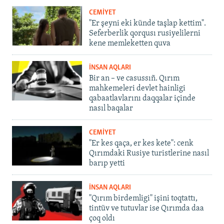
CEMİYET
"Er şeyni eki künde taşlap kettim".
Seferberlik qorqusı rusiyelilerni
kene memleketten quva
İNSAN AQLARI
Bir an – ve casussıñ. Qırım
mahkemeleri devlet hainligi
qabaatlavlarını daqqalar içinde
nasıl baqalar
CEMİYET
"Er kes qaça, er kes kete": cenk
Qırımdaki Rusiye turistlerine nasıl
barıp yetti
İNSAN AQLARI
"Qırım birdemligi" işini toqtattı,
tintüv ve tutuvlar ise Qırımda daa
çoq oldı