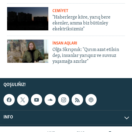
CEMİYET
"Haberlerge köre, yarıq bere
ekenler, amma biz bütünley
ekektriksizmiz"
İNSAN AQLARI
Olğa Skrıpnık: "Qırım azat etilsin
dep, insanlar yarıqsız ve suvsuz
yaşamağa azırlar"
QOŞULIÑIZ!
INFO