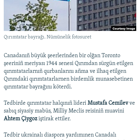
Русский
Українською
Qırımtatar bayrağı. Nümünelik fotosuret
QOŞULIÑIZ!
Canadanıñ büyük şeerlerinden bir olğan Toronto
şeeriniñ meriyası 1944 senesi Qırımdan sürgün etilgen
RFE/RS bütün saytları
qırımtatarlarnıñ qurbanlarını añma ve ilhaq etilgen
Qırımdaki qırımtatarlarnen birdemlik munasebetinen
qırımtatar bayrağını köterdi.
Tedbirde qırımtatar halqınıñ lideri
Mustafa Cemilev
ve
sabıq siyasiy mabüs, Milliy Meclis reisiniñ muavini
Ahtem Çiygoz
iştirak ettiler.
Tedbir ukrainalı diaspora yardımınen Canadalı