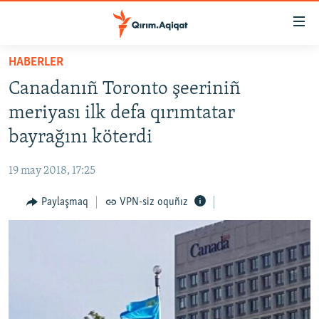
Link
açıqlığı
Esas
HABERLER
mündericege
HABERLER
Canadanıñ Toronto şeeriniñ
qaytmaq
SİYASET
Baş
meriyası ilk defa qırımtatar
İQTİSADİYAT
navigatsiyağa
bayrağını köterdi
qaytmaq
CEMİYET
Qıdıruvğa
19 may 2018, 17:25
MEDENİYET
qaytmaq
Paylaşmaq
VPN-siz oquñız
İNSAN AQLARI
VİDEO
SÜRET
BLOGLAR
FİKİR