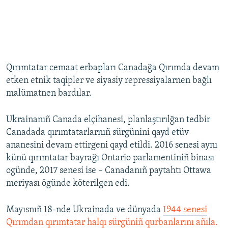
Qırımtatar cemaat erbapları Canadağa Qırımda devam
etken etnik taqipler ve siyasiy repressiyalarnen bağlı
malümatnen bardılar.
Ukrainanıñ Canada elçihanesi, planlaştırılğan tedbir
Canadada qırımtatarlarnıñ sürgünini qayd etüv
ananesini devam ettirgeni qayd etildi. 2016 senesi aynı
künü qırımtatar bayrağı Ontario parlamentiniñ binası
ogünde, 2017 senesi ise – Canadanıñ paytahtı Ottawa
meriyası ögünde köterilgen edi.
Mayısnıñ 18-nde Ukrainada ve dünyada
1944 senesi
Qırımdan qırımtatar halqı sürgüniñ qurbanlarını añıla.