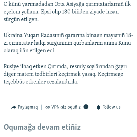
O künü yarımadadan Orta Asiyağa qırımtatarlarnıñ ilk
eşelonı yollana. Epsi olıp 180 biñden ziyade insan
sürgün etilgen.
Ukraina Yuqarı Radasınıñ qararına binaen mayısnıñ 18-
zi qırımtatar halqı sürgüniniñ qurbanlarını añma Künü
olaraq ilân etilgen edi.
Rusiye ilhaq etken Qırımda, resmiy soylârından ğayrı
diger matem tedbirleri keçirmek yasaq. Keçirmege
teşebbüs etkenler cezalandırıla.
Paylaşmaq
VPN-siz oquñız
Follow us
Oqumağa devam etiñiz