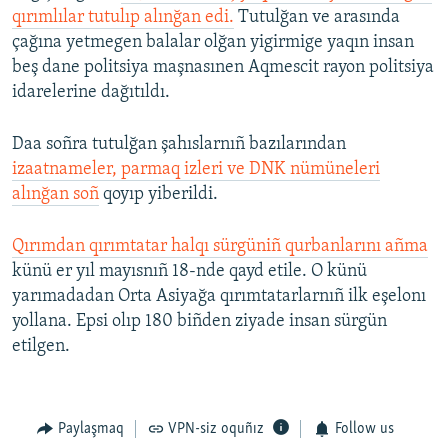
qırımlılar tutulıp alınğan edi.
Tutulğan ve arasında
çağına yetmegen balalar olğan yigirmige yaqın insan
beş dane politsiya maşnasınen Aqmescit rayon politsiya
idarelerine dağıtıldı.
Daa soñra tutulğan şahıslarnıñ bazılarından
izaatnameler, parmaq izleri ve DNK nümüneleri
alınğan soñ
qoyıp yiberildi.
Qırımdan qırımtatar halqı sürgüniñ qurbanlarını añma
künü er yıl mayısnıñ 18-nde qayd etile. O künü
yarımadadan Orta Asiyağa qırımtatarlarnıñ ilk eşelonı
yollana. Epsi olıp 180 biñden ziyade insan sürgün
etilgen.
Paylaşmaq
VPN-siz oquñız
Follow us