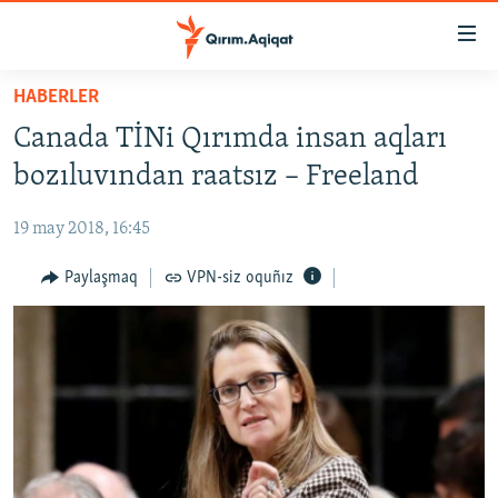
Link
açıqlığı
Esas
HABERLER
mündericege
HABERLER
Canada TİNi Qırımda insan aqları
qaytmaq
SİYASET
Baş
bozıluvından raatsız – Freeland
İQTİSADİYAT
navigatsiyağa
qaytmaq
19 may 2018, 16:45
CEMİYET
Qıdıruvğa
MEDENİYET
Paylaşmaq
VPN-siz oquñız
qaytmaq
İNSAN AQLARI
VİDEO
SÜRET
BLOGLAR
FİKİR