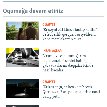
Oqumağa devam etiñiz
CEMİYET
"Er şeyni eki künde taşlap kettim".
Seferberlik qorqusı rusiyelilerni
kene memleketten quva
İNSAN AQLARI
Bir an – ve casussıñ. Qırım
mahkemeleri devlet hainligi
qabaatlavlarını daqqalar içinde
nasıl baqalar
CEMİYET
"Er kes qaça, er kes kete": cenk
Qırımdaki Rusiye turistlerine nasıl
barıp yetti