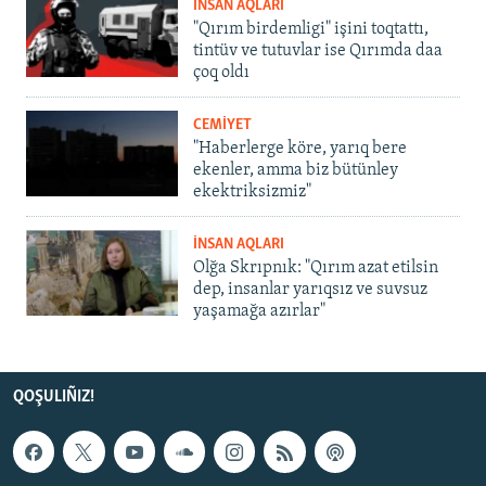
İNSAN AQLARI
"Qırım birdemligi" işini toqtattı,
tintüv ve tutuvlar ise Qırımda daa
çoq oldı
CEMİYET
"Haberlerge köre, yarıq bere
ekenler, amma biz bütünley
ekektriksizmiz"
İNSAN AQLARI
Olğa Skrıpnık: "Qırım azat etilsin
dep, insanlar yarıqsız ve suvsuz
yaşamağa azırlar"
QOŞULIÑIZ!