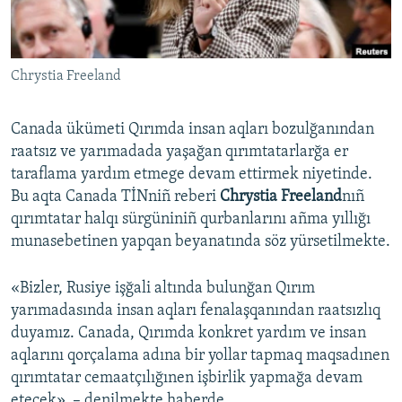
Русский
Українською
Chrystia Freeland
QOŞULIÑIZ!
Canada ükümeti Qırımda insan aqları bozulğanından
raatsız ve yarımadada yaşağan qırımtatarlarğa er
taraflama yardım etmege devam ettirmek niyetinde.
RFE/RS bütün saytları
Bu aqta Canada TİNniñ reberi
Chrystia Freeland
nıñ
qırımtatar halqı sürgüniniñ qurbanlarını añma yıllığı
munasebetinen yapqan beyanatında söz yürsetilmekte.
«Bizler, Rusiye işğali altında bulunğan Qırım
yarımadasında insan aqları fenalaşqanından raatsızlıq
duyamız. Canada, Qırımda konkret yardım ve insan
aqlarını qorçalama adına bir yollar tapmaq maqsadınen
qırımtatar cemaatçılığınen işbirlik yapmağa devam
etecek», – denilmekte haberde.