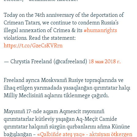
Today on the 74th anniversary of the deportation of
Crimean Tatars, we continue to condemn Russia’s
illegal annexation of Crimea & its
#humanrights
violations. Read the statement:
https://t.co/GzeCsKVRrn
— Chrystia Freeland (@cafreeland)
18 мая 2018 г.
Freeland ayrıca Moskvanıñ Rusiye topraqlarında ve
ilhaq etilgen yarımadada yasaqlanğan qırımtatar halqı
Milliy Meclisiniñ aqlarını tiklenmege çağırdı.
Mayısnıñ 17-nde aqşam Aqmescit rayonınıñ
qırımtatarlar kütleviy yaşağan Aq-Meçit Camide
qırımtatar halqınıñ sürgün qurbanlarını añma Kününe
bağışlanğan –
«Qalbiñde ateş yaq» - aktsiyası ötkergen