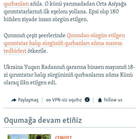
qurbanları
añıla. O künü yarımadadan Orta Asiyağa
qırımtatarlarnıñ ilk eşelonı yollana. Epsi olıp 180
biñden ziyade insan sürgün etilgen.
Qırımnıñ çeşit şeerlerinde
Qırımdan sürgün etilgen
qırımtatar halqı sürgüniñ qurbanları añma matem
tedbirleri
ötkerile.
Ukraina Yuqarı Radasınıñ qararına binaen mayısnıñ 18-
zi qırımtatar halqı sürgüniniñ qurbanlarını añma Künü
olaraq ilân etilgen edi.
Paylaşmaq
VPN-siz oquñız
Follow us
Oqumağa devam etiñiz
CEMİYET