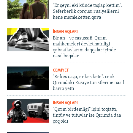
"Er şeyni eki künde taşlap kettim".
Seferberlik qorqusı rusiyelilerni
kene memleketten quva
İNSAN AQLARI
Bir an – ve casussıñ. Qırım
mahkemeleri devlet hainligi
qabaatlavlarını daqqalar içinde
nasıl baqalar
CEMİYET
"Er kes qaça, er kes kete": cenk
Qırımdaki Rusiye turistlerine nasıl
barıp yetti
İNSAN AQLARI
"Qırım birdemligi" işini toqtattı,
tintüv ve tutuvlar ise Qırımda daa
çoq oldı