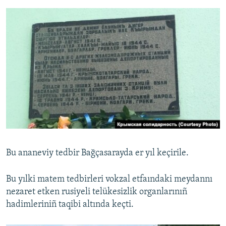
Bu ananeviy tedbir Bağçasarayda er yıl keçirile.
Bu yılki matem tedbirleri vokzal etfaındaki meydannı
nezaret etken rusiyeli telükesizlik organlarınıñ
hadimleriniñ taqibi altında keçti.