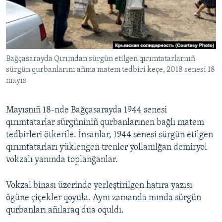
Русский
Українською
Bağçasarayda Qırımdan sürgün etilgen qırımtatarlarnıñ
QOŞULIÑIZ!
sürgün qurbanlarını añma matem tedbiri keçe, 2018 senesi 18
mayıs
RFE/RS bütün saytları
Mayısnıñ 18-nde Bağçasarayda 1944 senesi
qırımtatarlar sürgüniniñ qurbanlarınen bağlı matem
tedbirleri ötkerile. İnsanlar, 1944 senesi sürgün etilgen
qırımtatarları yüklengen trenler yollanılğan demiryol
vokzalı yanında toplanğanlar.
Vokzal binası üzerinde yerleştirilgen hatıra yazısı
ögüne çiçekler qoyula. Aynı zamanda mında sürgün
qurbanları añılaraq dua oquldı.