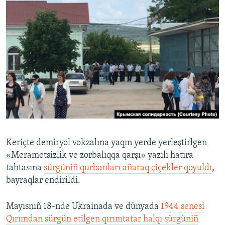
Keriçte demiryol vokzalına yaqın yerde yerleştirlgen
«Merametsizlik ve zorbalıqqa qarşı» yazılı hatıra
tahtasına
sürgüniñ qurbanları añaraq çiçekler qoyuldı
,
bayraqlar endirildi.
Mayısnıñ 18-nde Ukrainada ve dünyada
1944 senesi
Qırımdan sürgün etilgen qırımtatar halqı sürgüniñ