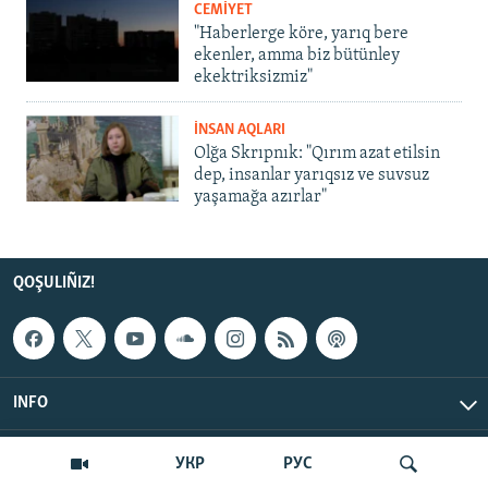
CEMİYET
"Haberlerge köre, yarıq bere
ekenler, amma biz bütünley
ekektriksizmiz"
İNSAN AQLARI
Olğa Skrıpnık: "Qırım azat etilsin
dep, insanlar yarıqsız ve suvsuz
yaşamağa azırlar"
QOŞULIÑIZ!
INFO
© Qırım.Aqiqat, 2026 | All Rights Reserved.
УКР
РУС