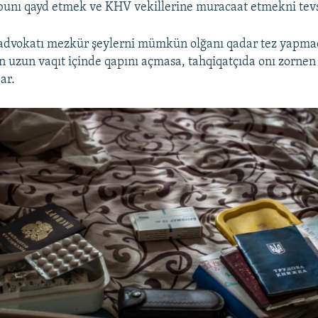
bunı qayd etmek ve KHV vekillerine muracaat etmekni tevs
dvokatı mezkür şeylerni mümkün olğanı qadar tez yapmaq
an uzun vaqıt içinde qapını açmasa, tahqiqatçıda onı zornen
ar.