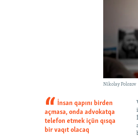
Nikolay Polozov
İnsan qapını birden
açmasa, onda advokatqa
telefon etmek içün qısqa
bir vaqıt olacaq