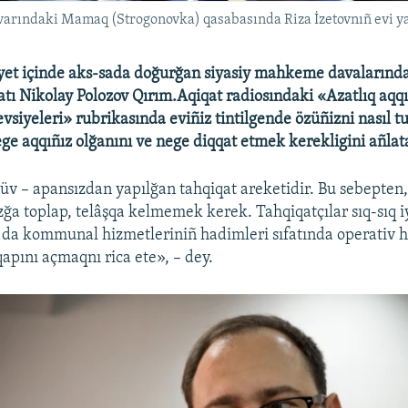
ivarındaki Mamaq (Strogonovka) qasabasında Riza İzetovnıñ evi ya
et içinde aks-sada doğurğan siyasiy mahkeme davalarında 
ı Nikolay Polozov Qırım.Aqiqat radiosındaki «Azatlıq aqqı
evsiyeleri» rubrikasında eviñiz tintilgende özüñizni nasıl 
ege aqqıñız olğanını ve nege diqqat etmek kerekligini añlat
tüv – apansızdan yapılğan tahqiqat areketidir. Bu sebepten,
ızğa toplap, telâşqa kelmemek kerek. Tahqiqatçılar sıq-sıq i
a da kommunal hizmetleriniñ hadimleri sıfatında operativ 
 qapını açmaqnı rica ete», – dey.