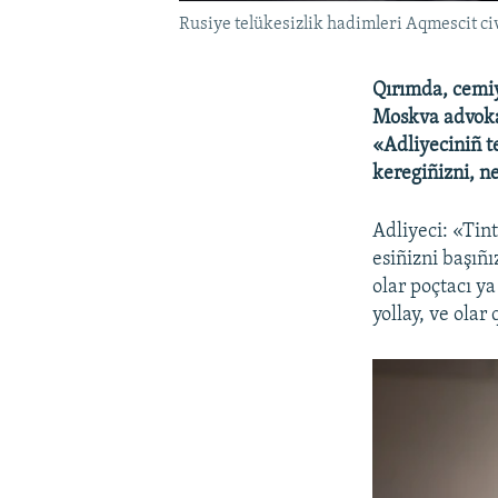
Rusiye telükesizlik hadimleri Aqmescit c
Qırımda, cemiy
Moskva advokat
«Adliyeciniñ t
keregiñizni, n
Adliyeci: «Tin
esiñizni başıñ
olar poçtacı y
yollay, ve olar