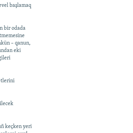
 evel başlamaq
en bir odada
ketmemesine
mkün – qanun,
ından eki
ileri
tlerini
bilecek
nıñ keçken yeri