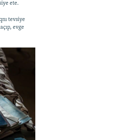
iye ete.
nı tevsiye
 açıp, evge