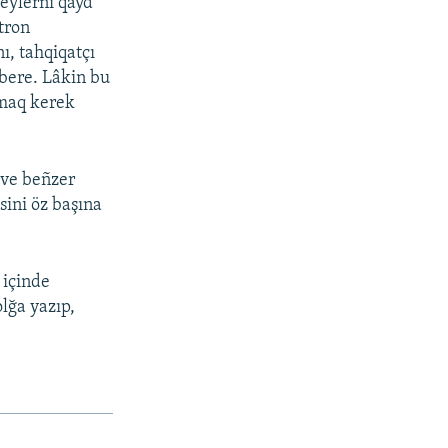
şeylerni qayd
tron
ı, tahqiqatçı
bere. Lâkin bu
amaq kerek
 ve beñzer
sini öz başına
 içinde
olğa yazıp,