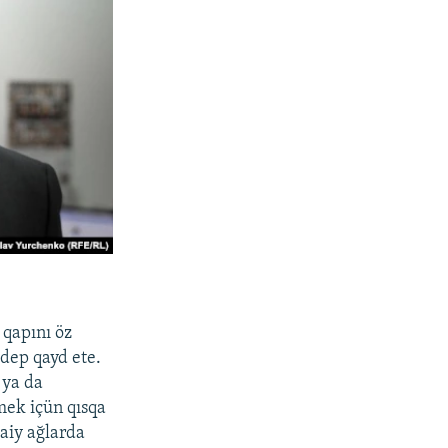
 qapını öz
 dep qayd ete.
 ya da
mek içün qısqa
maiy ağlarda