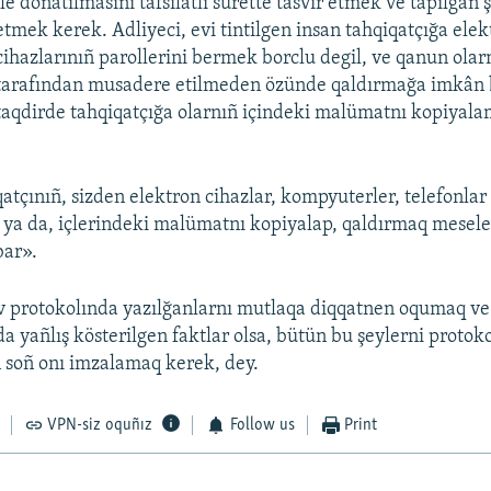
ile donatılmasını tafsilâtlı surette tasvir etmek ve tapılğan 
etmek kerek. Adliyeci, evi tintilgen insan tahqiqatçığa elek
cihazlarınıñ parollerini bermek borclu degil, ve qanun olarn
tarafından musadere etilmeden özünde qaldırmağa imkân 
taqdirde tahqiqatçığa olarnıñ içindeki malümatnı kopiyal
qatçınıñ, sizden elektron cihazlar, kompyuterler, telefonlar
 ya da, içlerindeki malümatnı kopiyalap, qaldırmaq mesele
bar».
üv protokolında yazılğanlarnı mutlaqa diqqatnen oqumaq ve
a yañlış kösterilgen faktlar olsa, bütün bu şeylerni protok
 soñ onı imzalamaq kerek, dey.
VPN-siz oquñız
Follow us
Print