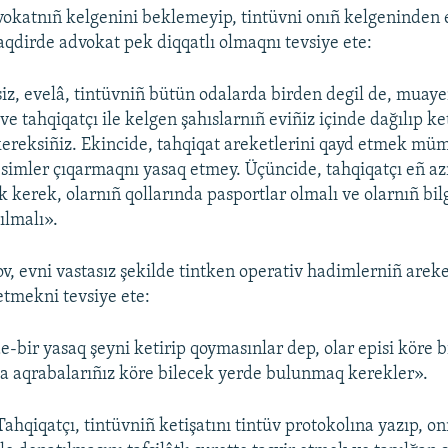
vokatnıñ kelgenini beklemeyip, tintüvni onıñ kelgeninden
dirde advokat pek diqqatlı olmaqnı tevsiye ete:
iz, evelâ, tintüvniñ bütün odalarda birden degil de, muay
 ve tahqiqatçı ile kelgen şahıslarnıñ eviñiz içinde dağılıp 
ereksiñiz. Ekincide, tahqiqat areketlerini qayd etmek mü
esimler çıqarmaqnı yasaq etmey. Üçüncide, tahqiqatçı eñ az
 kerek, olarnıñ qollarında pasportlar olmalı ve olarnıñ bilg
ılmalı».
v, evni vastasız şekilde tintken operativ hadimlerniñ areke
tmekni tevsiye ete:
e-bir yasaq şeyni ketirip qoymasınlar dep, olar episi köre 
da aqrabalarıñız köre bilecek yerde bulunmaq kerekler».
Tahqiqatçı, tintüvniñ ketişatını tintüv protokolına yazıp, o