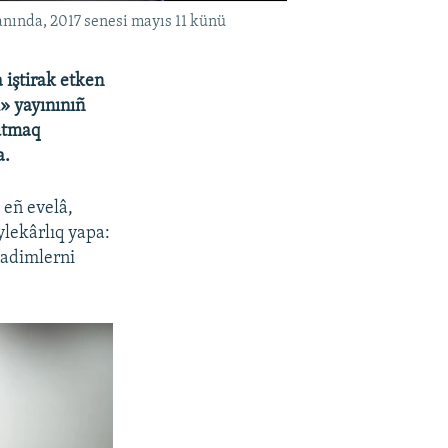
nında, 2017 senesi mayıs 11 künü
iştirak etken
» yayınınıñ
tutmaq
a.
 eñ evelâ,
ylekârlıq yapa:
hadimlerni