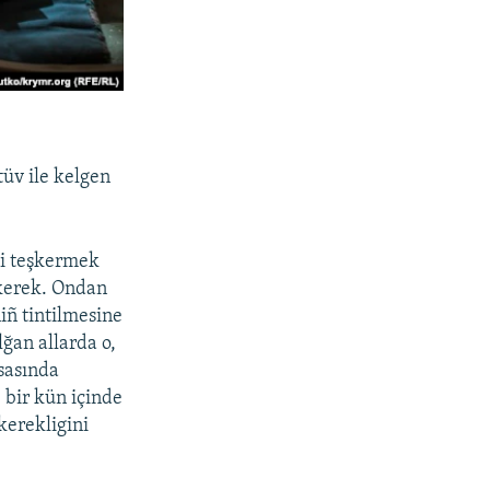
üv ile kelgen
ni teşkermek
 kerek. Ondan
iñ tintilmesine
ğan allarda o,
sasında
bir kün içinde
kerekligini