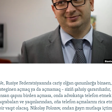
Ve, Rusiye Federatsiyasında cariy olğan qanunlarğa binaen,
isteginen açmaq ya da açmamaq – siziñ şahsiy qararıñızdır,
İnsan qapını birden açmasa, onda advokatqa telefon etmek
aqrabaları ve yaqınlarından, oña telefon açmalarını rica et
bir vaqıt olacaq. Nikolay Polozov, ondan ğayrı mutlaqa içti