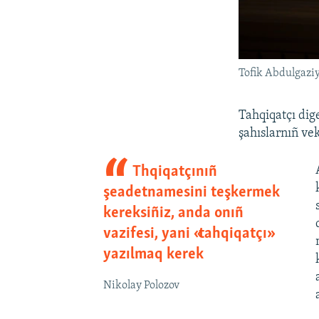
Tofik Abdulgaziy
Tahqiqatçı dig
şahıslarnıñ ve
Thqiqatçınıñ
şeadetnamesini teşkermek
kereksiñiz, anda onıñ
vazifesi, yani «tahqiqatçı»
yazılmaq kerek
Nikolay Polozov