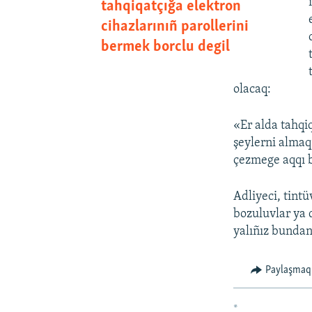
tahqiqatçığa elektron
cihazlarınıñ parollerini
bermek borclu degil
olacaq:
«Er alda tahqi
şeylerni almaq
çezmege aqqı 
Adliyeci, tint
bozuluvlar ya d
yalıñız bundan
Paylaşmaq
*