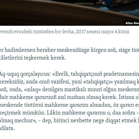
evniñ evindeki tintüvden bir levha, 2017 senesi mayıs 4 künü
er hadimlernen beraber meskeniñizge kirgen soñ, sizge tint
kâletlerini teşkermek kerek.
Aq-uquq qorçalayıcısı: «Evelâ, tahqiqatçınıñ şeadetnamesi
kereksiñiz, anda onıñ vazifesi, yani «tahqiqatçı» yazılmaq
soñ, onda, «sılaq» denilgen mastikalı muuri olğan meskenn
dair mahkeme qararınıñ asıl nushası olmaq kerek. İstisna ol
meskende tintüvni mahkeme qararını almadan, öz qararı e
keçirmek mümkün. Lâkin mahkeme qararını o, daa soñra – 
almaq mecbur», – dep, birinci nevbette nege diqqat etmek 
añlata.