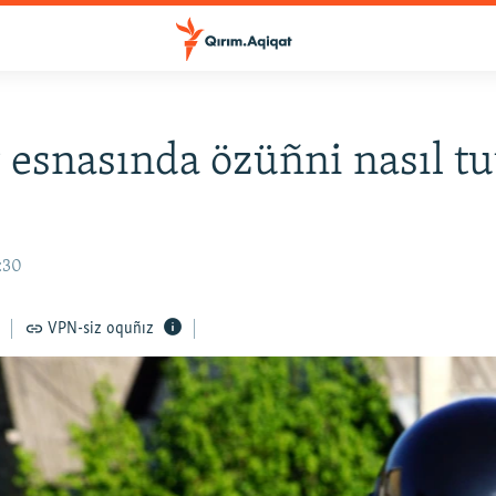
 esnasında özüñni nasıl tu
:30
VPN-siz oquñız