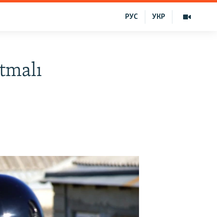
РУС
УКР
tmalı