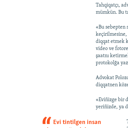
Tahqiqatçı, ad
mümkün. Bu taq
«Bu sebepten s
keçirilmesine,
diqqat etmek k
video ve fotor
şaatnı ketirmek
protokolğa yaz
Advokat Polozo
diqqatnen köze
«Eviñizge bir d
yeriñizde, ya 
Evi tintilgen insan