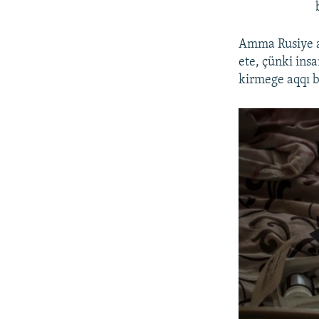
Amma Rusiye a
ete, çünki ins
kirmege aqqı b