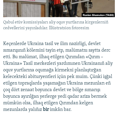
Русский
Українською
Qabul etüv komissiyaları aliy oquv yurtlarına kirgenlerniñ
cedvellerini yayınladılar. İllüstratsion fotoresim
QOŞULIÑIZ!
Keçenlerde Ukraina tasil ve ilim nazirligi, devlet
sımarışınıñ kölemini tayin etp, malümatnı saytta derc
etti. Bu malümat, ilhaq etilgen Qırımdan «Qırım –
RFE/RS bütün saytları
Ukraina» Tasil merkezleri yardımınen Ukrainanıñ aliy
oquv yurtlarına oqumağa kirmekni planlaştırğan
kelecekteki abituryentleri içün pek muim. Çünki işğal
etilgen topraqlarda yaşamağan Ukraina mezunları eñ
çoq dört zenaat boyunca devlet ve bölge sımarışı
boyunca ayırılğan yerlerge yedi qadar ariza bermek
mümkün olsa, ilhaq etilgen Qırımdan kelgen
mezunlarda yalıñız
bir
imkân bar.