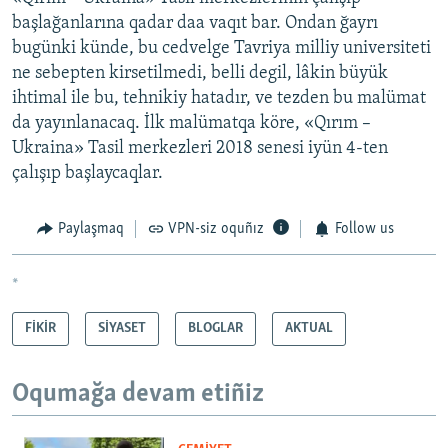
başlağanlarına qadar daa vaqıt bar. Ondan ğayrı
bugünki künde, bu cedvelge Tavriya milliy universiteti
ne sebepten kirsetilmedi, belli degil, lâkin büyük
ihtimal ile bu, tehnikiy hatadır, ve tezden bu malümat
da yayınlanacaq. İlk malümatqa köre, «Qırım –
Ukraina» Tasil merkezleri 2018 senesi iyün 4-ten
çalışıp başlaycaqlar.
Paylaşmaq
VPN-siz oquñız
Follow us
*
FİKİR
SİYASET
BLOGLAR
AKTUAL
Oqumağa devam etiñiz