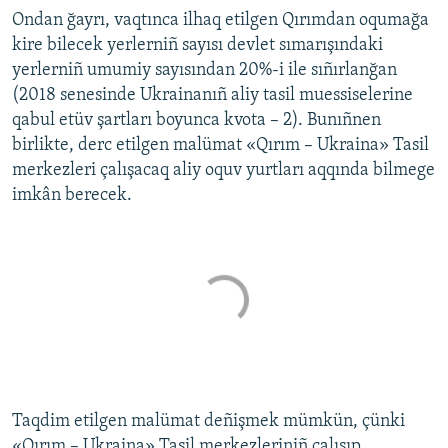
Ondan ğayrı, vaqtınca ilhaq etilgen Qırımdan oqumağa
kire bilecek yerlerniñ sayısı devlet sımarışındaki
yerlerniñ umumiy sayısından 20%-i ile sıñırlanğan
(2018 senesinde Ukrainanıñ aliy tasil muessiselerine
qabul etüv şartları boyunca kvota – 2). Bunıñnen
birlikte, derc etilgen malümat «Qırım – Ukraina» Tasil
merkezleri çalışacaq aliy oquv yurtları aqqında bilmege
imkân berecek.
Taqdim etilgen malümat deñişmek mümkün, çünki
«Qırım – Ukraina» Tasil merkezleriniñ çalışıp