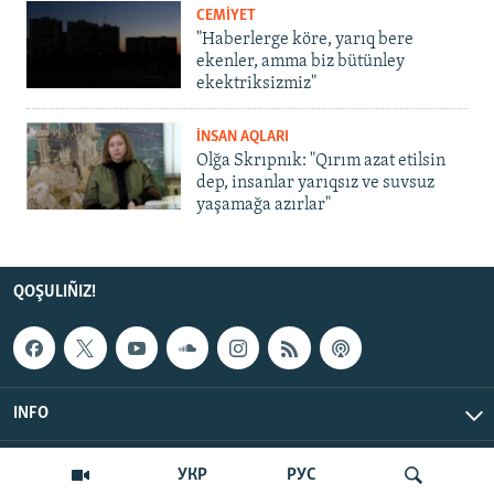
CEMİYET
"Haberlerge köre, yarıq bere
ekenler, amma biz bütünley
ekektriksizmiz"
İNSAN AQLARI
Olğa Skrıpnık: "Qırım azat etilsin
dep, insanlar yarıqsız ve suvsuz
yaşamağa azırlar"
QOŞULIÑIZ!
INFO
© Qırım.Aqiqat, 2026 | All Rights Reserved.
УКР
РУС