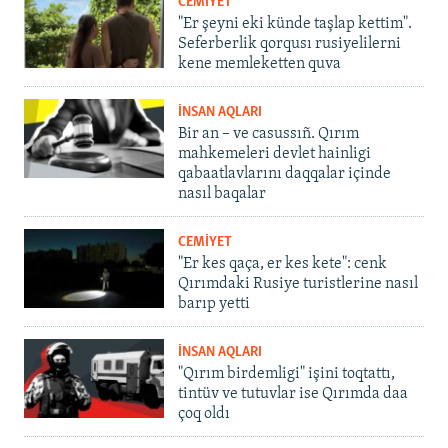
CEMİYET
"Er şeyni eki künde taşlap kettim".
Seferberlik qorqusı rusiyelilerni
kene memleketten quva
İNSAN AQLARI
Bir an – ve casussıñ. Qırım
mahkemeleri devlet hainligi
qabaatlavlarını daqqalar içinde
nasıl baqalar
CEMİYET
"Er kes qaça, er kes kete": cenk
Qırımdaki Rusiye turistlerine nasıl
barıp yetti
İNSAN AQLARI
"Qırım birdemligi" işini toqtattı,
tintüv ve tutuvlar ise Qırımda daa
çoq oldı