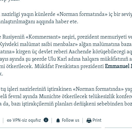
eri nazirligi yaqın künlerde «Norman formatında» iç bir sevi
anlaştırılmağanı aqqında haber ete.
e Rusiyeniñ «Kommersant» neşiri, prezident memuriyeti v
Kyivdeki malümat saibi menbalar» alğan malümatına baza
tına» kirgen üç devlet reberi Aachende körüşebilecegi a
ayıs ayında şu şeerde Ulu Karl adına halqara mükâfatınıñ 
mi ötkerilecek. Mükâfat Frenkistan prezidenti
Emmanuel 
k.
 tış işleri nazirleriniñ iştirakinen «Norman formatında» ya
velâ fevral ayında Munichte ötkerilecek telükesizlik konfe
a da, bazı iştirakçilerniñ planları deñişkeni sebebinden bo
VPN-siz oquñız
Follow us
Print