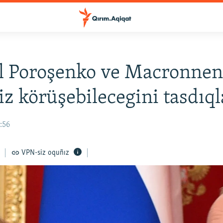
l Poroşenko ve Macronne
iz körüşebilecegini tasdıql
8:56
VPN-siz oquñız