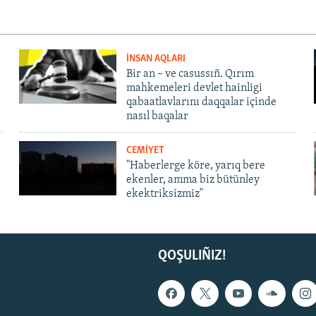
İNSAN AQLARI
Bir an – ve casussıñ. Qırım
mahkemeleri devlet hainligi
qabaatlavlarını daqqalar içinde
nasıl baqalar
CEMİYET
"Haberlerge köre, yarıq bere
ekenler, amma biz bütünley
ekektriksizmiz"
QOŞULIÑIZ!