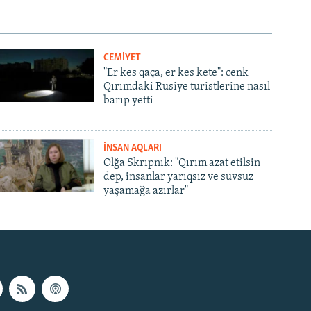
CEMİYET
"Er kes qaça, er kes kete": cenk
Qırımdaki Rusiye turistlerine nasıl
barıp yetti
İNSAN AQLARI
Olğa Skrıpnık: "Qırım azat etilsin
dep, insanlar yarıqsız ve suvsuz
yaşamağa azırlar"