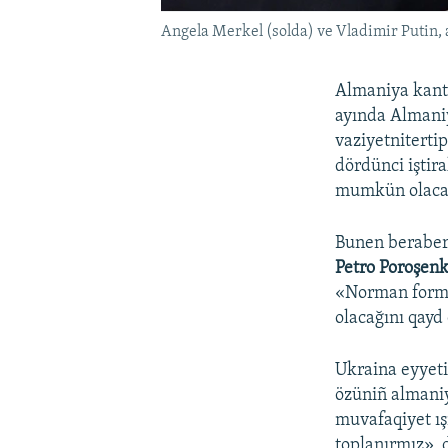
Angela Merkel (solda) ve Vladimir Putin, 
Almaniya kant
ayında Almaniy
vaziyetnitert
dördünci iştir
mumkün olacağ
Bunen berabe
Petro Poroşen
«Norman form
olacağını qayd
Ukraina eyyeti
özüniñ almani
muvafaqiyet ış
toplanırmız», 