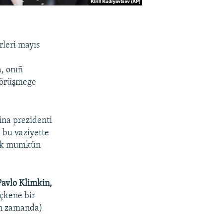
leri mayıs
, onıñ
körüşmege
ina prezidenti
 bu vaziyette
mek mumkün
Pavlo Klimkin,
çkene bir
ın zamanda)