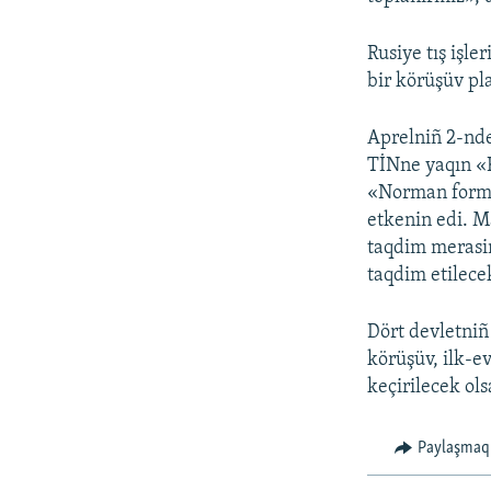
Rusiye tış işl
bir körüşüv pl
Aprelniñ 2-nd
TİNne yaqın «
«Norman forma
etkenin edi. M
taqdim merasi
taqdim etilece
Dört devletniñ
körüşüv, ilk-e
keçirilecek ols
Paylaşmaq