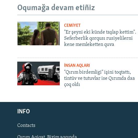
Oqumağa devam etiñiz
CEMİYET
"Er şeyni eki künde taşlap kettim".
Seferberlik qorqusı rusiyelilerni
kene memleketten quva
İNSAN AQLARI
"Qırım birdemligi" işini toqtattı,
tintüv ve tutuvlar ise Qırımda daa
çoq oldı
Русский
INFO
Українською
Contacts
QOŞULIÑIZ!
Qırım.Aqiqat. Bizim aqqında