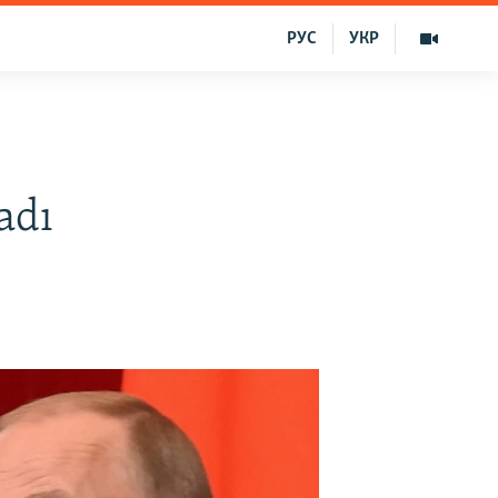
РУС
УКР
n
adı