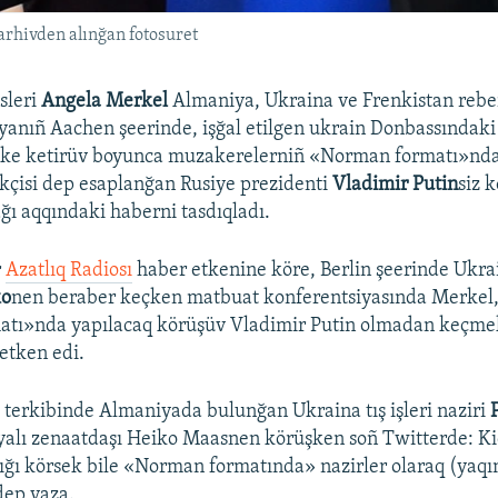
arhivden alınğan fotosuret
sleri
Angela Merkel
Almaniya, Ukraina ve Frenkistan reber
anıñ Aachen şeerinde, işğal etilgen ukrain Donbassındaki
ipke ketirüv boyunca muzakerelerniñ «Norman formatı»nda
akçisi dep esaplanğan Rusiye prezidenti
Vladimir Putin
siz 
ı aqqındaki haberni tasdıqladı.
r
Azatlıq Radiosı
haber etkenine köre, Berlin şeerinde Ukra
ko
nen beraber keçken matbuat konferentsiyasında Merkel,
atı»nda yapılacaq körüşüv Vladimir Putin olmadan keç
 etken edi.
 terkibinde Almaniyada bulunğan Ukraina tış işleri naziri
yalı zenaatdaşı Heiko Maasnen körüşken soñ Twitterde: Ki
ığı körsek bile «Norman formatında» nazirler olaraq (yaq
dep yaza.