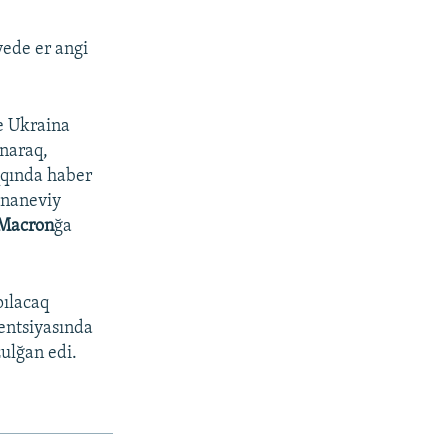
yede er angi
e Ukraina
naraq,
qqında haber
ananeviy
Macron
ğa
pılacaq
rentsiyasında
zulğan edi.