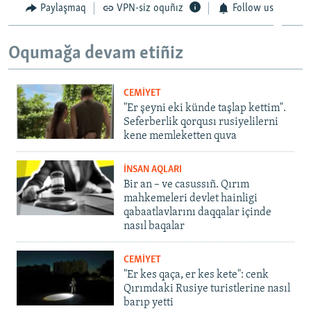
Paylaşmaq
VPN-siz oquñız
Follow us
Oqumağa devam etiñiz
CEMİYET
"Er şeyni eki künde taşlap kettim".
Seferberlik qorqusı rusiyelilerni
kene memleketten quva
İNSAN AQLARI
Bir an – ve casussıñ. Qırım
mahkemeleri devlet hainligi
qabaatlavlarını daqqalar içinde
nasıl baqalar
CEMİYET
"Er kes qaça, er kes kete": cenk
Qırımdaki Rusiye turistlerine nasıl
barıp yetti