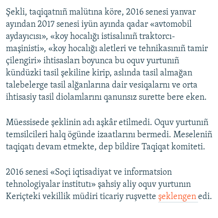
Şekli, taqiqatnıñ malütına köre, 2016 senesi yanvar
Русский
ayından 2017 senesi iyün ayında qadar «avtomobil
Українською
aydayıcısı», «koy hocalığı istisalınıñ traktorcı-
maşinisti», «koy hocalığı aletleri ve tehnikasınıñ tamir
çilengiri» ihtisasları boyunca bu oquv yurtunıñ
QOŞULIÑIZ!
kündüzki tasil şekiline kirip, aslında tasil almağan
talebelerge tasil alğanlarına dair vesiqalarnı ve orta
ihtisasiy tasil diolamlarını qanunsız surette bere eken.
RFE/RS bütün saytları
Müessisede şeklinin adı aşkâr etilmedi. Oquv yurtunıñ
temsilcileri halq ögünde izaatlarını bermedi. Meseleniñ
taqiqatı devam etmekte, dep bildire Taqiqat komiteti.
2016 senesi «Soçi iqtisadiyat ve informatsion
tehnologiyalar institutı» şahsiy aliy oquv yurtunın
Keriçteki vekillik müdiri ticariy ruşvette
şeklengen
edi.