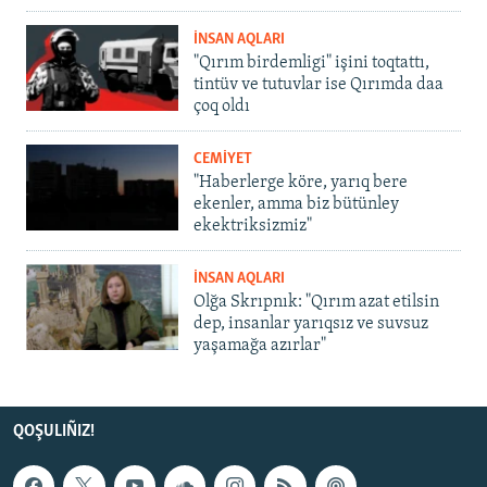
İNSAN AQLARI
"Qırım birdemligi" işini toqtattı,
tintüv ve tutuvlar ise Qırımda daa
çoq oldı
CEMİYET
"Haberlerge köre, yarıq bere
ekenler, amma biz bütünley
ekektriksizmiz"
İNSAN AQLARI
Olğa Skrıpnık: "Qırım azat etilsin
dep, insanlar yarıqsız ve suvsuz
yaşamağa azırlar"
QOŞULIÑIZ!