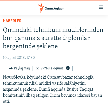
Link
açıqlığı
Esas
HABERLER
mündericege
HABERLER
Qırımdaki tehnikum müdirlerinden
qaytmaq
SİYASET
Baş
biri qanunsız surette diplomlar
İQTİSADİYAT
navigatsiyağa
bergeninde şeklene
qaytmaq
CEMİYET
Qıdıruvğa
10 aprel 2018, 17:30
MEDENİYET
qaytmaq
Paylaşmaq
VPN-siz oquñız
İNSAN AQLARI
Novosölovka köyündeki Qarasuvbazar tehnologik
VİDEO
tehnikumınıñ filial müdiri vazife salâhiyetini
SÜRET
aşqanında şeklene. Bunıñ aqqında Rusiye Taqiqat
BLOGLAR
komitetiniñ ilhaq etilgen Qırım boyunca idaresi bayan
etti.
FİKİR