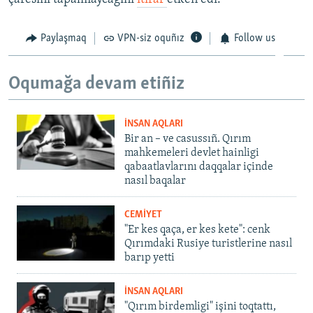
Paylaşmaq
VPN-siz oquñız
Follow us
Oqumağa devam etiñiz
İNSAN AQLARI
Bir an – ve casussıñ. Qırım
mahkemeleri devlet hainligi
qabaatlavlarını daqqalar içinde
nasıl baqalar
CEMİYET
"Er kes qaça, er kes kete": cenk
Qırımdaki Rusiye turistlerine nasıl
barıp yetti
İNSAN AQLARI
"Qırım birdemligi" işini toqtattı,