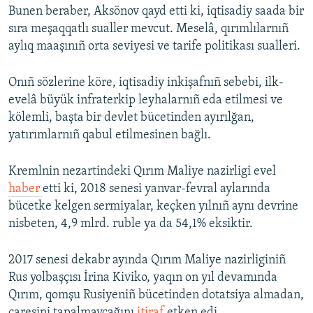
Bunen beraber, Aksönov qayd etti ki, iqtisadiy saada bir
Русский
sıra meşaqqatlı sualler mevcut. Meselâ, qırımlılarnıñ
aylıq maaşınıñ orta seviyesi ve tarife politikası sualleri.
Українською
Onıñ sözlerine köre, iqtisadiy inkişafnıñ sebebi, ilk-
QOŞULIÑIZ!
evelâ büyük infraterkip leyhalarnıñ eda etilmesi ve
kölemli, baştа bir devlet bücetinden ayırılğan,
yatırımlarnıñ qabul etilmesinen bağlı.
RFE/RS bütün saytları
Kremlnin nezartindeki Qırım Maliye nazirligi evel
haber
etti ki, 2018 senesi yanvar-fevral aylarında
bücetke kelgen sermiyalar, keçken yılnıñ aynı devrine
nisbeten, 4,9 mlrd. ruble ya da 54,1% eksiktir.
2017 senesi dekabr ayında Qırım Maliye nazirliginiñ
Rus yolbaşçısı İrina Kiviko, yaqın on yıl devamında
Qırım, qomşu Rusiyeniñ bücetinden dotatsiya almadan,
çaresini tapalmaycağını
itiraf
etken edi.