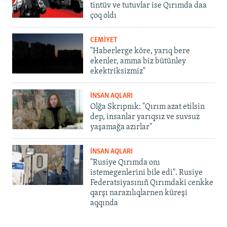
tintüv ve tutuvlar ise Qırımda daa
çoq oldı
CEMİYET
"Haberlerge köre, yarıq bere
ekenler, amma biz bütünley
ekektriksizmiz"
İNSAN AQLARI
Olğa Skrıpnık: "Qırım azat etilsin
dep, insanlar yarıqsız ve suvsuz
yaşamağa azırlar"
İNSAN AQLARI
"Rusiye Qırımda onı
istemegenlerini bile edi". Rusiye
Federatsiyasınıñ Qırımdaki cenkke
qarşı narazılıqlarnen küreşi
aqqında