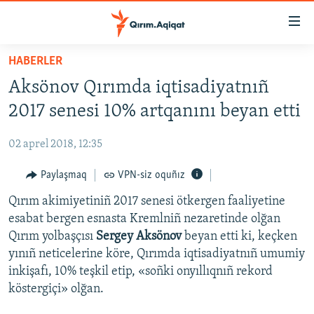
Link
açıqlığı
Esas
HABERLER
mündericege
HABERLER
Aksönov Qırımda iqtisadiyatnıñ
qaytmaq
SİYASET
Baş
2017 senesi 10% artqanını beyan etti
İQTİSADİYAT
navigatsiyağa
qaytmaq
02 aprel 2018, 12:35
CEMİYET
Qıdıruvğa
MEDENİYET
Paylaşmaq
VPN-siz oquñız
qaytmaq
İNSAN AQLARI
Qırım akimiyetiniñ 2017 senesi ötkergen faaliyetine
esabat bergen esnasta Kremlniñ nezaretinde olğan
VİDEO
Qırım yolbaşçısı
Sergey Aksönov
beyan etti ki, keçken
SÜRET
yınıñ neticelerine köre, Qırımda iqtisadiyatnıñ umumiy
inkişafı, 10% teşkil etip, «soñki onyıllıqnıñ rekord
BLOGLAR
köstergiçi» olğan.
FİKİR