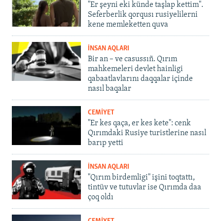
"Er şeyni eki künde taşlap kettim".
Seferberlik qorqusı rusiyelilerni
kene memleketten quva
İNSAN AQLARI
Bir an – ve casussıñ. Qırım
mahkemeleri devlet hainligi
qabaatlavlarını daqqalar içinde
nasıl baqalar
CEMİYET
"Er kes qaça, er kes kete": cenk
Qırımdaki Rusiye turistlerine nasıl
barıp yetti
İNSAN AQLARI
"Qırım birdemligi" işini toqtattı,
tintüv ve tutuvlar ise Qırımda daa
çoq oldı