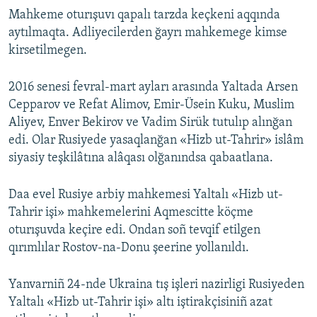
Mahkeme oturışuvı qapalı tarzda keçkeni aqqında
aytılmaqta. Adliyecilerden ğayrı mahkemege kimse
kirsetilmegen.
2016 senesi fevral-mart ayları arasında Yaltada Arsen
Cepparov ve Refat Alimov, Emir-Üsein Kuku, Muslim
Aliyev, Enver Bekirov ve Vadim Sirük tutulıp alınğan
edi. Olar Rusiyede yasaqlanğan «Hizb ut-Tahrir» islâm
siyasiy teşkilâtına alâqası olğanındsa qabaatlana.
Daa evel Rusiye arbiy mahkemesi Yaltalı «Hizb ut-
Tahrir işi» mahkemelerini Aqmescitte köçme
oturışuvda keçire edi. Ondan soñ tevqif etilgen
qırımlılar Rostov-na-Donu şeerine yollanıldı.
Yanvarniñ 24-nde Ukraina tış işleri nazirligi Rusiyeden
Yaltalı «Hizb ut-Tahrir işi» altı iştirakçisiniñ azat