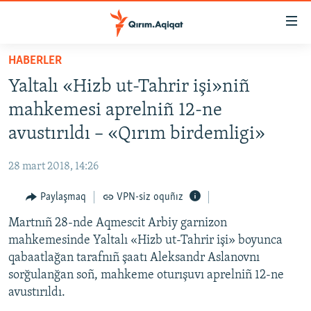
Link
açıqlığı
Esas
HABERLER
mündericege
HABERLER
Yaltalı «Hizb ut-Tahrir işi»niñ
qaytmaq
SİYASET
Baş
mahkemesi aprelniñ 12-ne
İQTİSADİYAT
navigatsiyağa
avustırıldı – «Qırım birdemligi»
qaytmaq
CEMİYET
Qıdıruvğa
28 mart 2018, 14:26
MEDENİYET
qaytmaq
Paylaşmaq
VPN-siz oquñız
İNSAN AQLARI
Martnıñ 28-nde Aqmescit Arbiy garnizon
VİDEO
mahkemesinde Yaltalı «Hizb ut-Tahrir işi» boyunca
SÜRET
qabaatlağan tarafnıñ şaatı Aleksandr Aslanovnı
BLOGLAR
sorğulanğan soñ, mahkeme oturışuvı aprelniñ 12-ne
avustırıldı.
FİKİR