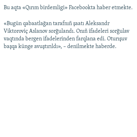
Bu aqta «Qırım birdemligi» Facebookta haber etmekte.
Русский
Українською
«Bugün qabaatlağan tarafnıñ şaatı Aleksandr
Viktoroviç Aslanov sorğulandı. Onıñ ifadeleri sorğulav
QOŞULIÑIZ!
vaqtında bergen ifadelerinden farqlana edi. Oturışuv
başqa künge avuştırıldı», – denilmekte haberde.
RFE/RS bütün saytları