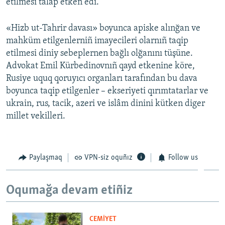
etilmesi talap etken edi.
«Hizb ut-Tahrir davası» boyunca apiske alınğan ve
mahküm etilgenlerniñ imayecileri olarnıñ taqip
etilmesi diniy sebeplernen bağlı olğanını tüşüne.
Advokat Emil Kürbedinovnıñ qayd etkenine köre,
Rusiye uquq qoruyıcı organları tarafından bu dava
boyunca taqip etilgenler – ekseriyeti qırımtatarlar ve
ukrain, rus, tacik, azeri ve islâm dinini kütken diger
millet vekilleri.
Paylaşmaq
VPN-siz oquñız
Follow us
Oqumağa devam etiñiz
CEMİYET