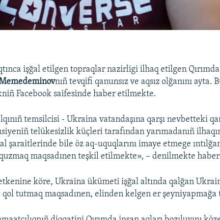
ınca işğal etilgen topraqlar nazirligi ilhaq etilgen Qırımda
 Memedeminov
nıñ tevqifi qanunsız ve aqsız olğanını ayta. 
kniñ Facebook saifesinde haber etilmekte.
lqınıñ temsilcisi - Ukraina vatandaşına qarşı nevbetteki qa
usiyeniñ telükesizlik küçleri tarafından yarımadanıñ ilhaqı
al şaraitlerinde bile öz aq-uquqlarını imaye etmege ıntılğa
rquzmaq maqsadınen teşkil etilmekte», – denilmekte haber
 etkenine köre, Ukraina ükümeti işğal altında qalğan Ukrai
 qol tutmaq maqsadınen, elinden kelgen er şeyniyapmağa t
emaatçılıqnıñ diqqatini Qırımda insan aqları bozıluvını köz