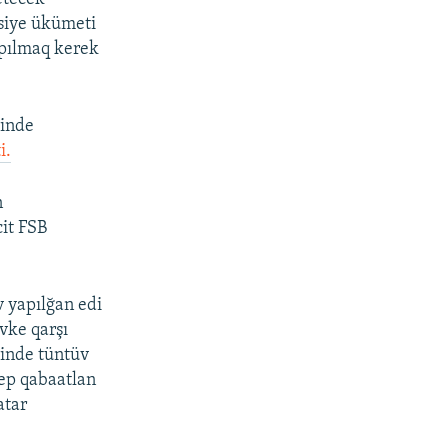
usiye ükümeti
apılmaq kerek
sinde
i.
n
it FSB
 yapılğan edi
vke qarşı
vinde tüntüv
dep qabaatlan
atar