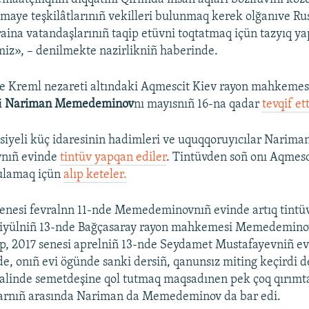
maye teşkilâtlarınıñ vekilleri bulunmaq kerek olğanıve R
aina vatandaşlarınıñ taqip etüvni toqtatmaq içün tazyıq y
iz», – denilmekte nazirlikniñ haberinde.
e Kreml nezareti altındaki Aqmescit Kiev rayon mahkeme
i
Nariman Memedeminov
nı mayısnıñ 16-na qadar
tevqif ett
usiyeli küç idaresinin hadimleri ve uquqqoruyıcılar Narima
nıñ evinde
tintüv yapqan ediler
. Tintüvden soñ onı Aqmesc
ğulamaq içün
alıp keteler.
senesi fevralnn 11-nde Memedeminovnıñ evinde artıq tintüv
i iyülniñ 13-nde Bağçasaray rayon mahkemesi Memedemino
p, 2017 senesi aprelniñ 13-nde Seydamet Mustafayevniñ e
e, onıñ evi ögünde sanki dersiñ, qanunsız miting keçirdi 
alinde semetdeşine qol tutmaq maqsadınen pek çoq qırımt
larnıñ arasında Nariman da Memedeminov da bar edi.