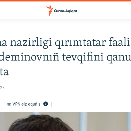
a nazirligi qırımtatar faali
eminovnıñ tevqifini qanu
ta
:23
VPN-siz oquñız