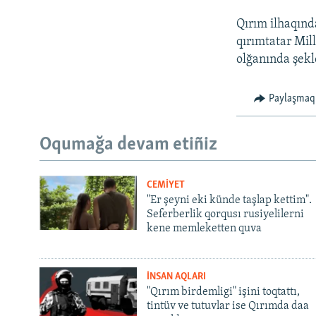
Qırım ilhaqınd
qırımtatar Mill
olğanında şekl
Paylaşmaq
Oqumağa devam etiñiz
CEMİYET
"Er şeyni eki künde taşlap kettim".
Seferberlik qorqusı rusiyelilerni
kene memleketten quva
İNSAN AQLARI
"Qırım birdemligi" işini toqtattı,
tintüv ve tutuvlar ise Qırımda daa