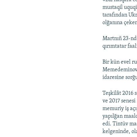
mustaqil uquqi
tarafından Ukr
olğanına çekem
Martnıñ 23-nd
qırımtatar faal
Bir kün evel r
Memedeminov
idaresine sor
Teşkilât 2016 
ve 2017 senes
memuriy iş açı
yapılğan maald
edi. Tintüv ma
kelgeninde, o