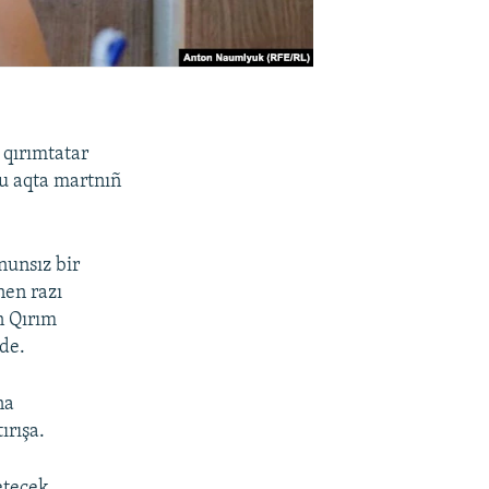
 qırımtatar
Bu aqta martnıñ
nunsız bir
nen razı
n Qırım
de.
na
ırışa.
etecek