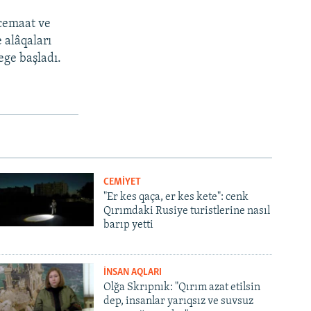
 cemaat ve
e alâqaları
ege başladı.
CEMİYET
"Er kes qaça, er kes kete": cenk
Qırımdaki Rusiye turistlerine nasıl
barıp yetti
İNSAN AQLARI
Olğa Skrıpnık: "Qırım azat etilsin
dep, insanlar yarıqsız ve suvsuz