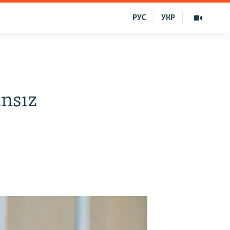
РУС
УКР
nsız