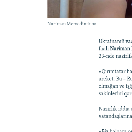
Nariman Memediminov
Ukrainanıñ vaqt
faali
Nariman
23-nde nazirli
«Qırımtatar ha
areket. Bu – R
olmağan ve işğ
sakinlerini qo
Nazirlik iddia
vatandaşlarına
«Biz halqara c