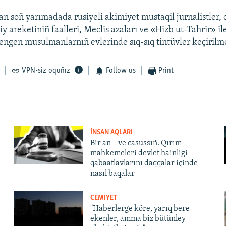
an soñ yarımadada rusiyeli akimiyet mustaqil jurnalistler,
iy areketiniñ faalleri, Meclis azaları ve «Hizb ut-Tahrir» il
engen musulmanlarnıñ evlerinde sıq-sıq tintüvler keçirilm
VPN-siz oquñız
Follow us
Print
İNSAN AQLARI
Bir an – ve casussıñ. Qırım
mahkemeleri devlet hainligi
qabaatlavlarını daqqalar içinde
nasıl baqalar
CEMİYET
"Haberlerge köre, yarıq bere
ekenler, amma biz bütünley