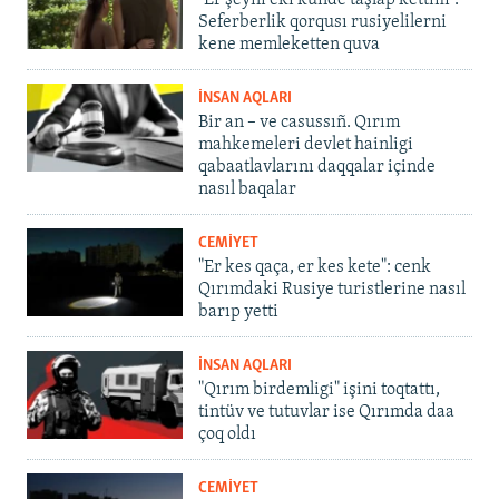
Seferberlik qorqusı rusiyelilerni
kene memleketten quva
İNSAN AQLARI
Bir an – ve casussıñ. Qırım
mahkemeleri devlet hainligi
qabaatlavlarını daqqalar içinde
nasıl baqalar
CEMİYET
"Er kes qaça, er kes kete": cenk
Qırımdaki Rusiye turistlerine nasıl
barıp yetti
İNSAN AQLARI
"Qırım birdemligi" işini toqtattı,
tintüv ve tutuvlar ise Qırımda daa
çoq oldı
CEMİYET