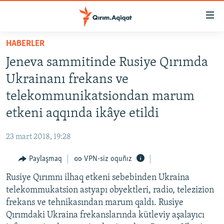
Link
açıqlığı
Esas
HABERLER
mündericege
HABERLER
Jeneva sammitinde Rusiye Qırımda
qaytmaq
SİYASET
Baş
Ukrainanı frekans ve
İQTİSADİYAT
navigatsiyağa
telekommunikatsiondan marum
qaytmaq
CEMİYET
etkeni aqqında ikâye etildi
Qıdıruvğa
MEDENİYET
qaytmaq
23 mart 2018, 19:28
İNSAN AQLARI
Paylaşmaq
VPN-siz oquñız
VİDEO
Rusiye Qırımnı ilhaq etkeni sebebinden Ukraina
SÜRET
telekommukatsion astyapı obyektleri, radio, telezizion
BLOGLAR
frekans ve tehnikasından marum qaldı. Rusiye
Qırımdaki Ukraina frekanslarında kütleviy aşalayıcı
FİKİR