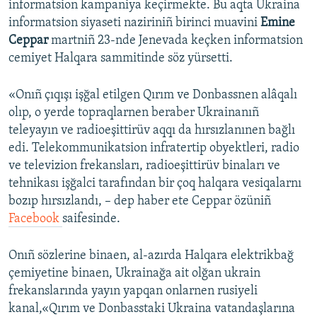
informatsion kampaniya keçirmekte. Bu aqta Ukraina
informatsion siyaseti naziriniñ birinci muavini
Emine
Русский
Ceppar
martniñ 23-nde Jenevada keçken informatsion
Українською
cemiyet Halqara sammitinde söz yürsetti.
QOŞULIÑIZ!
«Onıñ çıqışı işğal etilgen Qırım ve Donbassnen alâqalı
olıp, o yerde topraqlarnen beraber Ukrainanıñ
teleyayın ve radioeşittirüv aqqı da hırsızlanınen bağlı
edi. Telekommunikatsion infratertip obyektleri, radio
RFE/RS bütün saytları
ve televizion frekansları, radioeşittirüv binaları ve
tehnikası işğalci tarafından bir çoq halqara vesiqalarnı
bozıp hırsızlandı, – dep haber ete Ceppar özüniñ
Facebook
saifesinde.
Onıñ sözlerine binaen, al-azırda Halqara elektrikbağ
çemiyetine binaen, Ukrainağa ait olğan ukrain
frekanslarında yayın yapqan onlarnen rusiyeli
kanal,«Qırım ve Donbasstaki Ukraina vatandaşlarına