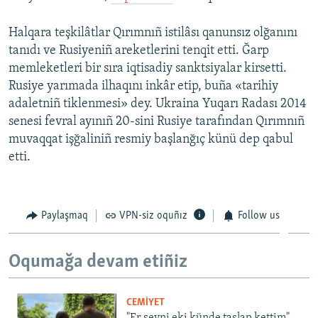
Halqara teşkilâtlar Qırımnıñ istilâsı qanunsız olğanını
tanıdı ve Rusiyeniñ areketlerini tenqit etti. Ğarp
memleketleri bir sıra iqtisadiy sanktsiyalar kirsetti.
Rusiye yarımada ilhaqını inkâr etip, buña «tarihiy
adaletniñ tiklenmesi» dey. Ukraina Yuqarı Radası 2014
senesi fevral ayınıñ 20-sini Rusiye tarafından Qırımnıñ
muvaqqat işğaliniñ resmiy başlanğıç künü dep qabul
etti.
Paylaşmaq
VPN-siz oquñız
Follow us
Oqumağa devam etiñiz
CEMİYET
"Er şeyni eki künde taşlap kettim".