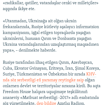
«radikallar, qatiller, vatandaşlar cenki ve milletçiler»
aqqında ikâye ete.
«Utanmadan, Ukrainağa ait olğan ukrain
frekanslarında, Rusiye kütleviy aşalayıcı informatsion
kampaniyasını, işğal etilgen topraqlarda yaşağan
ukrainlerni, hususan Qırım ve Donbassta yaşağan
Ukraina vatandaşlarından uzaqlaştırmaq maqsadınen
yapa», – denilmekte haberde.
Rusiye tarafından ilhaq etilgen Qırım, Azerbaycan,
Cuba, Ekvator Gvinayası, Eritreya, İran, Şimal Koreya,
Suriye, Türkmenistan ve Özbekstan bir sırada
KHV-
nda söz serbestligi eñ yaramay reytingke saip
olğan
onlarnen devlet ve territoriyalar sırasına kirdi. Bu aqta
Freedom House halqara uquqimaye teşkilâtınıñ
ananeviy «Matbuat serbestligi -2017» adlı esabatında
söz yürsetilmekte,
dep bildire
Azatlıq Radiosı.