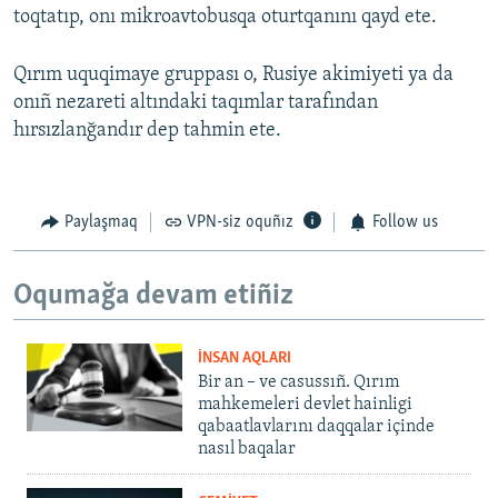
toqtatıp, onı mikroavtobusqa oturtqanını qayd ete.
Qırım uquqimaye gruppası o, Rusiye akimiyeti ya da
onıñ nezareti altındaki taqımlar tarafından
hırsızlanğandır dep tahmin ete.
Paylaşmaq
VPN-siz oquñız
Follow us
Oqumağa devam etiñiz
İNSAN AQLARI
Bir an – ve casussıñ. Qırım
mahkemeleri devlet hainligi
qabaatlavlarını daqqalar içinde
nasıl baqalar