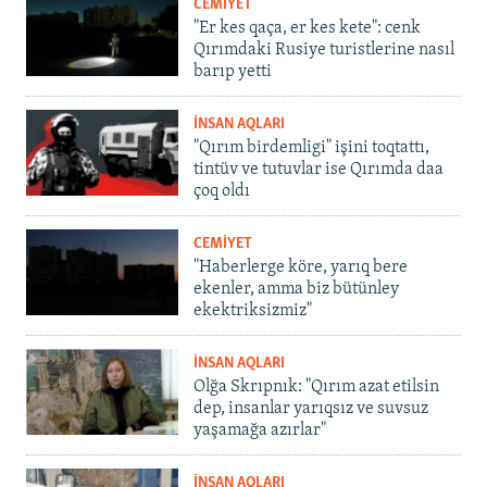
CEMİYET
"Er kes qaça, er kes kete": cenk
Qırımdaki Rusiye turistlerine nasıl
barıp yetti
İNSAN AQLARI
"Qırım birdemligi" işini toqtattı,
tintüv ve tutuvlar ise Qırımda daa
çoq oldı
CEMİYET
"Haberlerge köre, yarıq bere
ekenler, amma biz bütünley
ekektriksizmiz"
İNSAN AQLARI
Olğa Skrıpnık: "Qırım azat etilsin
dep, insanlar yarıqsız ve suvsuz
yaşamağa azırlar"
İNSAN AQLARI