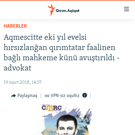
Link
açıqlığı
Esas
HABERLER
mündericege
HABERLER
Aqmescitte eki yıl evelsi
qaytmaq
SİYASET
Baş
hırsızlanğan qırımtatar faalinen
İQTİSADİYAT
navigatsiyağa
bağlı mahkeme künü avuştırıldı -
qaytmaq
CEMİYET
advokat
Qıdıruvğa
MEDENİYET
qaytmaq
19 mart 2018, 14:57
İNSAN AQLARI
Paylaşmaq
VPN-siz oquñız
VİDEO
SÜRET
BLOGLAR
FİKİR