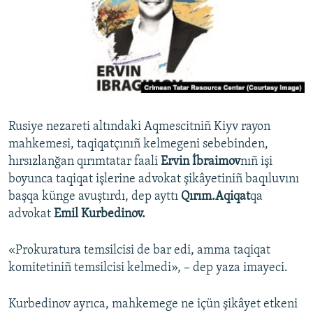
Русский
Українською
QOŞULIÑIZ!
Rusiye nezareti altındaki Aqmescitniñ Kiyv rayon
mahkemesi, taqiqatçınıñ kelmegeni sebebinden,
RFE/RS bütün saytları
hırsızlanğan qırımtatar faali
Ervin İbraimov
nıñ işi
boyunca taqiqat işlerine advokat şikâyetiniñ baqıluvını
başqa künge avuştırdı, dep ayttı
Qırım.Aqiqat
qa
advokat
Emil Kurbedinov.
«Prokuratura temsilcisi de bar edi, amma taqiqat
komitetiniñ temsilcisi kelmedi», – dep yaza imayeci.
Kurbedinov ayrıca, mahkemege ne içün şikâyet etkeni