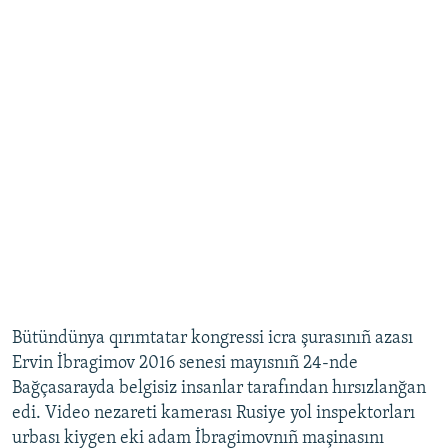
Bütündünya qırımtatar kongressi icra şurasınıñ azası
Ervin İbragimov 2016 senesi mayısnıñ 24-nde
Bağçasarayda belgisiz insanlar tarafından hırsızlanğan
edi. Video nezareti kamerası Rusiye yol inspektorları
urbası kiygen eki adam İbragimovnıñ maşinasını