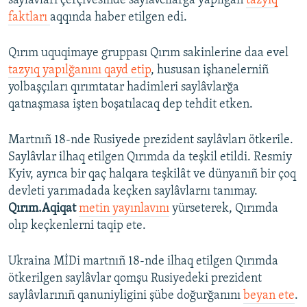
saylâvları çerçivesinde saylâvcılarğa yapılğan
tazyıq
faktları
aqqında haber etilgen edi.
Русский
Українською
Qırım uquqimaye gruppası Qırım sakinlerine daa evel
tazyıq yapılğanını qayd etip
, hususan işhanelerniñ
QOŞULIÑIZ!
yolbaşçıları qırımtatar hadimleri saylâvlarğa
qatnaşmasa işten boşatılacaq dep tehdit etken.
Martnıñ 18-nde Rusiyede prezident saylâvları ötkerile.
RFE/RS bütün saytları
Saylâvlar ilhaq etilgen Qırımda da teşkil etildi. Resmiy
Kyiv, ayrıca bir qaç halqara teşkilât ve dünyanıñ bir çoq
devleti yarımadada keçken saylâvlarnı tanımay.
Qırım.Aqiqat
metin yayınlavını
yürseterek, Qırımda
olıp keçkenlerni taqip ete.
Ukraina MİDi martnıñ 18-nde ilhaq etilgen Qırımda
ötkerilgen saylâvlar qomşu Rusiyedeki prezident
saylâvlarınıñ qanuniyligini şübe doğurğanını
beyan ete
.