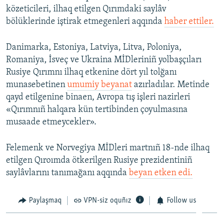
közeticileri, ilhaq etilgen Qırımdaki saylâv
bölüklerinde iştirak etmegenleri aqqında
haber ettiler.
Danimarka, Estoniya, Latviya, Litva, Poloniya,
Romaniya, İsveç ve Ukraina MİDleriniñ yolbaşçıları
Rusiye Qırımnı ilhaq etkenine dört yıl tolğanı
munasebetinen
umumiy beyanat
azırladılar. Metinde
qayd etilgenine binaen, Avropa tış işleri nazirleri
«Qırımnıñ halqara kün tertibinden çoyulmasına
musaade etmeycekler».
Felemenk ve Norvegiya MİDleri martnıñ 18-nde ilhaq
etilgen Qıroımda ötkerilgen Rusiye prezidentiniñ
saylâvlarını tanımağanı aqqında
beyan etken edi.
Paylaşmaq
VPN-siz oquñız
Follow us