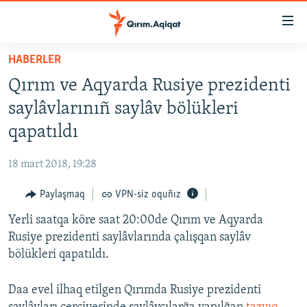
Link
açıqlığı
Esas
HABERLER
mündericege
HABERLER
Qırım ve Aqyarda Rusiye prezidenti
qaytmaq
SİYASET
Baş
saylâvlarınıñ saylâv bölükleri
İQTİSADİYAT
navigatsiyağa
qapatıldı
qaytmaq
CEMİYET
Qıdıruvğa
18 mart 2018, 19:28
MEDENİYET
qaytmaq
Paylaşmaq
VPN-siz oquñız
İNSAN AQLARI
Yerli saatqa köre saat 20:00de Qırım ve Aqyarda
VİDEO
Rusiye prezidenti saylâvlarında çalışqan saylâv
SÜRET
bölükleri qapatıldı.
BLOGLAR
Daa evel ilhaq etilgen Qırımda Rusiye prezidenti
FİKİR