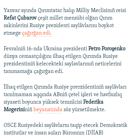
Yanvar ayında Qırımtatar halqı Milliy Meclisinıñ reisi
Refat Çubarov
çeşit millet mensübi olğan Qırım
sakinlerini Rusiye prezidenti saylâvlarını boykot
etmege
çağırğan edi.
Fevralniñ 16-nda Ukraina prezidenti
Petro Poroşenko
dünya cemaatçılığını ilhaq etilgen Qırımda Rusiye
prezidentiniñ kelecekteki saylavlarınıñ neticelerini
tanımamağa çağırğan edi.
İlhaq etilgen Qırımda Rusiye prerzidentiniñ saylâvları
tanılmaması aqqında ABniñ çetel işleri ve havfsızlıq
siyaseti boyunca yüksek temsilcisi
Federika
Mogerini
niñ
beyanatında
söz yürsetilmekte.
OSCE Rusiyedeki saylâvlarnı taqip etecek Demokratik
institutlar ve insan aqları Bürosının (DİİAB)