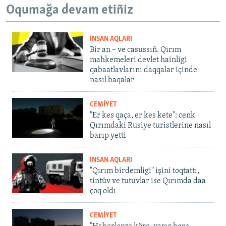
Oqumağa devam etiñiz
İNSAN AQLARI
Bir an – ve casussıñ. Qırım
mahkemeleri devlet hainligi
qabaatlavlarını daqqalar içinde
nasıl baqalar
CEMİYET
"Er kes qaça, er kes kete": cenk
Qırımdaki Rusiye turistlerine nasıl
barıp yetti
İNSAN AQLARI
"Qırım birdemligi" işini toqtattı,
tintüv ve tutuvlar ise Qırımda daa
çoq oldı
CEMİYET