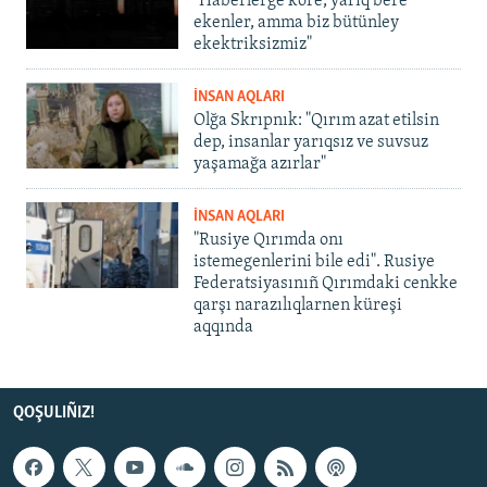
"Haberlerge köre, yarıq bere
ekenler, amma biz bütünley
ekektriksizmiz"
İNSAN AQLARI
Olğa Skrıpnık: "Qırım azat etilsin
dep, insanlar yarıqsız ve suvsuz
yaşamağa azırlar"
İNSAN AQLARI
"Rusiye Qırımda onı
istemegenlerini bile edi". Rusiye
Federatsiyasınıñ Qırımdaki cenkke
qarşı narazılıqlarnen küreşi
aqqında
QOŞULIÑIZ!