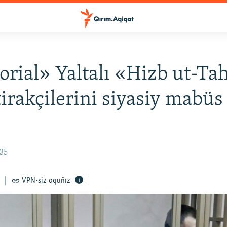
ial» Yaltalı «Hizb ut-Tah
ştirakçilerini siyasiy mabüs
:35
VPN-siz oquñız