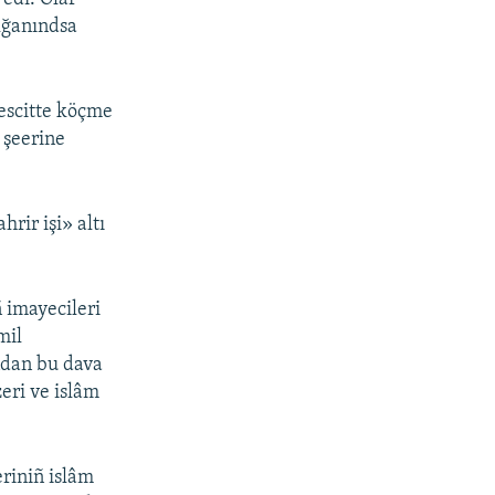
olğanındsa
escitte köçme
 şeerine
rir işi» altı
 imayecileri
mil
ndan bu dava
zeri ve islâm
eriniñ islâm