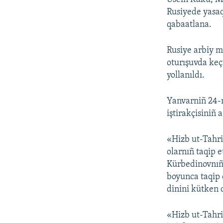
Rusiyede yasaq
qabaatlana.
Rusiye arbiy 
oturışuvda keç
yollanıldı.
Yanvarniñ 24-nd
iştirakçisiniñ 
«Hizb ut-Tahri
olarnıñ taqip 
Kürbedinovnıñ 
boyunca taqip e
dinini kütken d
«Hizb ut-Tahri