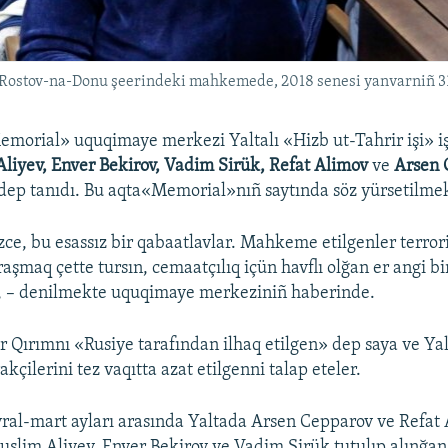
eri Rostov-na-Donu şeerindeki mahkemede, 2018 senesi yanvarniñ 3
morial» uquqimaye merkezi Yaltalı «Hizb ut-Tahrir işi» iş
liyev, Enver Bekirov, Vadim Sirük, Refat Alimov
ve
Arsen 
dep tanıdı. Bu aqta«Memorial»nıñ saytında söz yürsetilme
zce, bu esassız bir qabaatlavlar. Mahkeme etilgenler terrori
aşmaq çette tursın, cemaatçılıq içün havflı olğan er angi bi
 – denilmekte uquqimaye merkeziniñ haberinde.
 Qırımnı «Rusiye tarafından ilhaq etilgen» dep saya ve Yal
rakçilerini tez vaqıtta azat etilgenni talap eteler.
vral-mart ayları arasında Yaltada Arsen Cepparov ve Refat 
slim Aliyev, Enver Bekirov ve Vadim Sirük tutulıp alınğan 