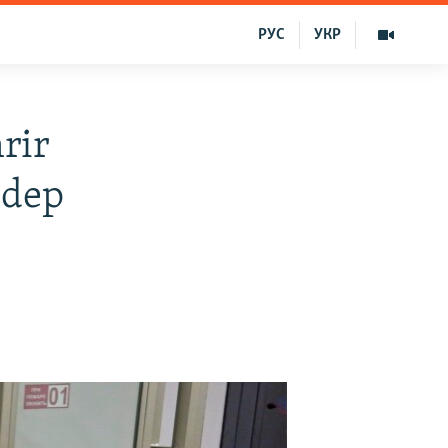
РУС
УКР
rir
 dep