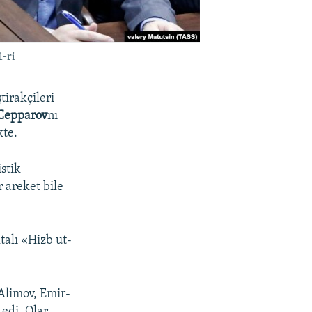
1-ri
tirakçileri
Cepparov
nı
kte.
stik
r areket bile
talı «Hizb ut-
Alimov, Emir-
edi. Olar