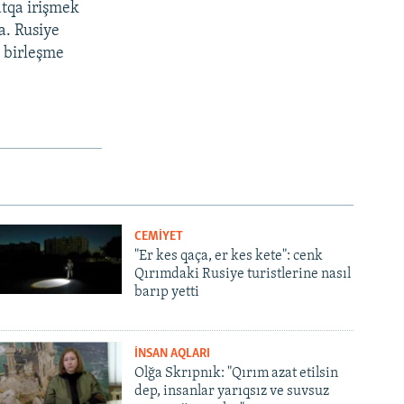
atqa irişmek
ta. Rusiye
» birleşme
CEMİYET
"Er kes qaça, er kes kete": cenk
Qırımdaki Rusiye turistlerine nasıl
barıp yetti
İNSAN AQLARI
Olğa Skrıpnık: "Qırım azat etilsin
dep, insanlar yarıqsız ve suvsuz