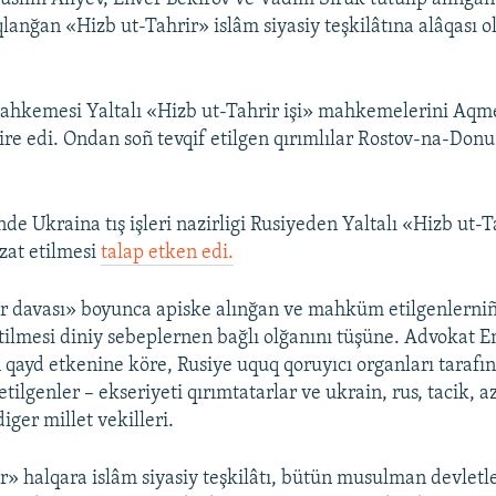
lanğan «Hizb ut-Tahrir» islâm siyasiy teşkilâtına alâqası 
mahkemesi Yaltalı «Hizb ut-Tahrir işi» mahkemelerini Aqm
ire edi. Ondan soñ tevqif etilgen qırımlılar Rostov-na-Donu
e Ukraina tış işleri nazirligi Rusiyeden Yaltalı «Hizb ut-Tah
azat etilmesi
talap etken edi.
r davası» boyunca apiske alınğan ve mahküm etilgenlerniñ
etilmesi diniy sebeplernen bağlı olğanını tüşüne. Advokat E
qayd etkenine köre, Rusiye uquq qoruyıcı organları tarafı
tilgenler – ekseriyeti qırımtatarlar ve ukrain, rus, tacik, a
iger millet vekilleri.
r» halqara islâm siyasiy teşkilâtı, bütün musulman devletl