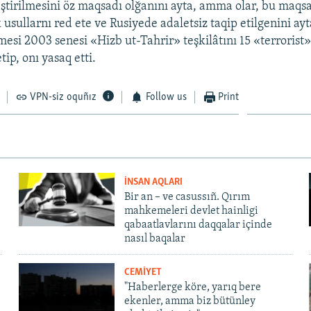
leştirilmesini öz maqsadı olğanını ayta, amma olar, bu maqs
k usullarnı red ete ve Rusiyede adaletsiz taqip etilgenini ay
si 2003 senesi «Hizb ut-Tahrir» teşkilâtını 15 «terrorist
tip, onı yasaq etti.
VPN-siz oquñız
Follow us
Print
İNSAN AQLARI
Bir an – ve casussıñ. Qırım
mahkemeleri devlet hainligi
qabaatlavlarını daqqalar içinde
nasıl baqalar
CEMİYET
"Haberlerge köre, yarıq bere
ekenler, amma biz bütünley