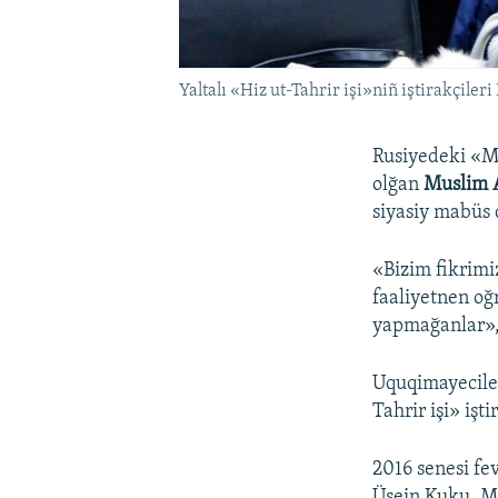
Yaltalı «Hiz ut-Tahrir işi»niñ iştirakçil
Rusiyedeki «Me
olğan
Muslim A
siyasiy mabüs 
«Bizim fikrimi
faaliyetnen oğr
yapmağanlar»,
Uquqimayeciler
Tahrir işi» işti
2016 senesi fe
Üsein Kuku, Mu