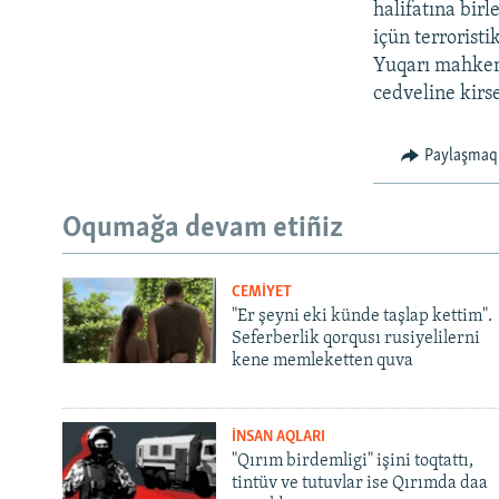
halifatına bir
içün terroristi
Yuqarı mahkeme
cedveline kirse
Paylaşmaq
Oqumağa devam etiñiz
CEMİYET
"Er şeyni eki künde taşlap kettim".
Seferberlik qorqusı rusiyelilerni
kene memleketten quva
İNSAN AQLARI
"Qırım birdemligi" işini toqtattı,
tintüv ve tutuvlar ise Qırımda daa