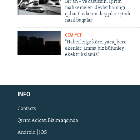
Bir an – ve casussıñ. Qırım
mahkemeleri devlet hainligi
qabaatlavlarını daqqalar içinde
nasıl baqalar
CEMİYET
"Haberlerge köre, yarıq bere
ekenler, amma biz bütünley
ekektriksizmiz"
Русский
INFO
Українською
Contacts
QOŞULIÑIZ!
Qırım.Aqiqat. Bizim aqqında
Android | iOS