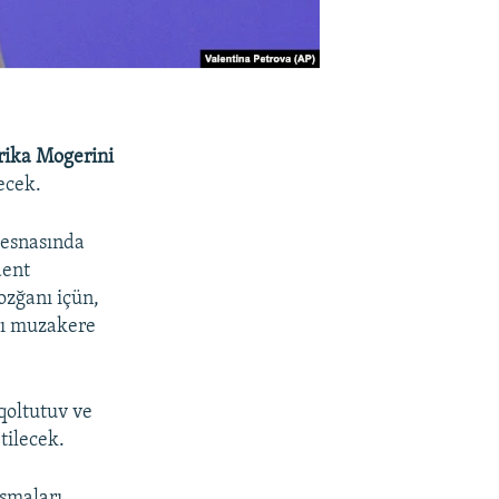
rika Mogerini
ecek.
 esnasında
dent
ozğanı içün,
arı muzakere
qoltutuv ve
tilecek.
aşmaları