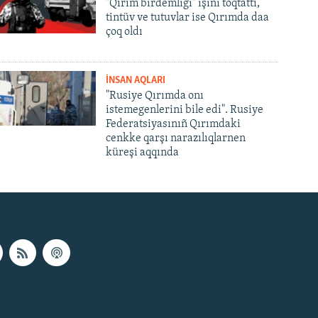
"Qırım birdemligi" işini toqtattı,
tintüv ve tutuvlar ise Qırımda daa
çoq oldı
İNSAN AQLARI
"Rusiye Qırımda onı
istemegenlerini bile edi". Rusiye
Federatsiyasınıñ Qırımdaki
cenkke qarşı narazılıqlarnen
küreşi aqqında