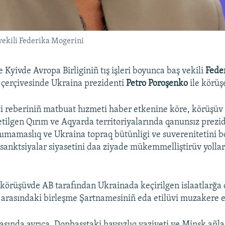
 vekili Federika Mogerini
 Kyivde Avropa Birliginiñ tış işleri boyunca baş vekili
Fede
i çerçivesinde Ukraina prezidenti
Petro Poroşenko
ile körüş
i reberiniñ matbuat hızmeti haber etkenine köre, körüşüv
 etilgen Qırım ve Aqyarda territoriyalarında qanunsız prezi
anımamaslıq ve Ukraina topraq bütünligi ve suverenitetini b
 sanktsiyalar siyasetini daa ziyade mükemmelliştirüv yoll
örüşüvde AB tarafından Ukrainada keçirilgen islaatlarğa 
 arasındaki birleşme Şartnamesiniñ eda etilüvi muzakere e
sında ayrıca, Donbasstaki havsızlıq vaziyeti ve Minsk añl