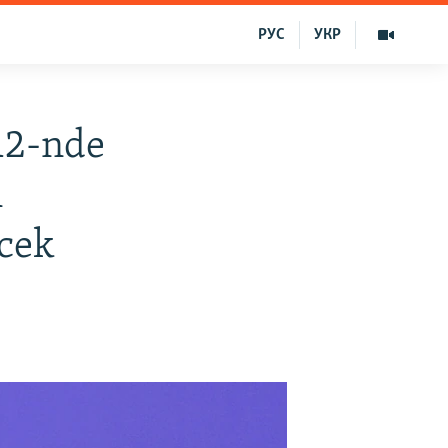
РУС
УКР
12-nde
i
ecek