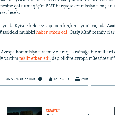
mesine qol tutmaq içün BMT barışıqsever missiyası başlanuv
rsetilecek.
 ayında Kyivde kelecegi aqqında keçken aynıñ başında
Azat
rüsseldeki muhbiri
haber etken edi
. Qatiy künü resmiy ola
Avropa kommisiyası resmiy olaraq Ukrainağa bir milliard 
iy yardım
teklif etken edi,
dep bildire avropa müessisesin
VPN-siz oquñız
Follow us
Print
CEMİYET