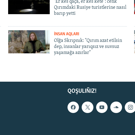
"Er kes qaça, er kes kete": cenk
Qırımdaki Rusiye turistlerine nasıl
barıp yetti
İNSAN AQLARI
Olğa Skrıpnık: "Qırım azat etilsin
dep, insanlar yarıqsız ve suvsuz
yaşamağa azırlar"
QOŞULIÑIZ!