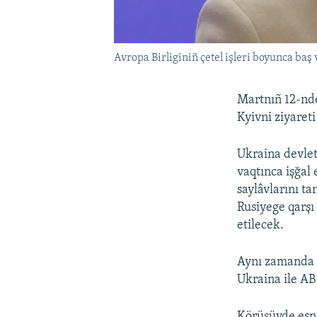
Avropa Birliginiñ çetel işleri boyunca baş
Martnıñ 12-nde
Kyivni ziyaret
Ukraina devlet
vaqtınca işğal
saylâvlarını t
Rusiyege qarşı
etilecek.
Aynı zamanda k
Ukraina ile AB
Körüşüvde esna