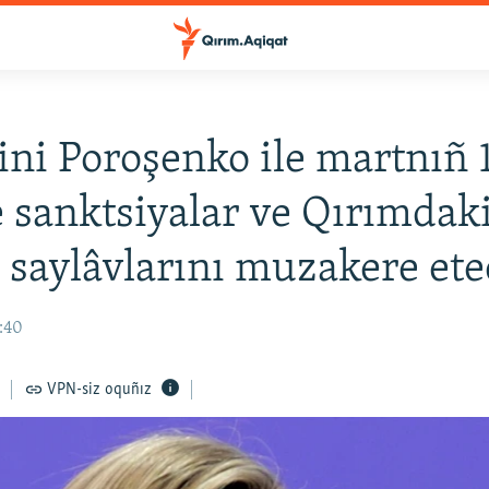
ni Poroşenko ile martnıñ 
 sanktsiyalar ve Qırımdak
 saylâvlarını muzakere et
:40
VPN-siz oquñız