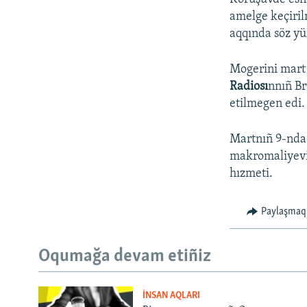
amelge keçiril
aqqında söz yü
Mogerini mart
Radiosı
nnıñ B
etilmegen edi.
Martnıñ 9-nda 
makromaliyev
hızmeti.
Paylaşmaq
Oqumağa devam etiñiz
İNSAN AQLARI