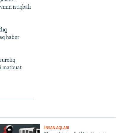
ınıñ istiqbali
lıq
raq haber
eurolıq
iñ matbuat
İNSAN AQLARI