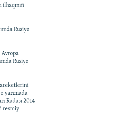
m ilhaqınıñ
ırımda Rusiye
, Avropa
ırımda Rusiye
 areketlerini
iye yarımada
arı Radası 2014
ñ resmiy