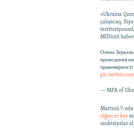
«Ukraina Qırım
çalışacaq. Siya
territoriyasın
MİDiniñ haber
Олена Зеркаль
проведення ви
правомірності
pic.twitter.c
— MFA of Ukr
Martnıñ 7-nde 
olğan er kes
sa
sanktsiyalar al