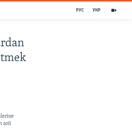
РУС
УКР
ardan
letmek
zlerine
n soñ