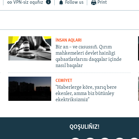
VPN-siz oquñız
Follow us
Print
İNSAN AQLARI
Bir an – ve casussıñ. Qırım
mahkemeleri devlet hainligi
qabaatlavlarını daqqalar içinde
nasıl baqalar
CEMİYET
"Haberlerge köre, yarıq bere
ekenler, amma biz bütünley
ekektriksizmiz"
QOŞULIÑIZ!