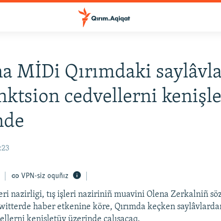
a MİDi Qırımdaki saylâvl
nktsion cedvellerni keniş
nde
:23
VPN-siz oquñız
eri nazirligi, tış işleri naziriniñ muavini Olena Zerkalniñ sö
witterde haber etkenine köre, Qırımda keçken saylâvlarda
ellerni kenişletüv üzerinde çalışacaq.