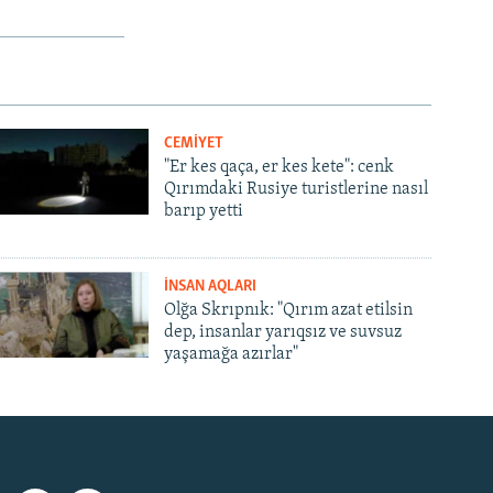
CEMİYET
"Er kes qaça, er kes kete": cenk
Qırımdaki Rusiye turistlerine nasıl
barıp yetti
İNSAN AQLARI
Olğa Skrıpnık: "Qırım azat etilsin
dep, insanlar yarıqsız ve suvsuz
yaşamağa azırlar"