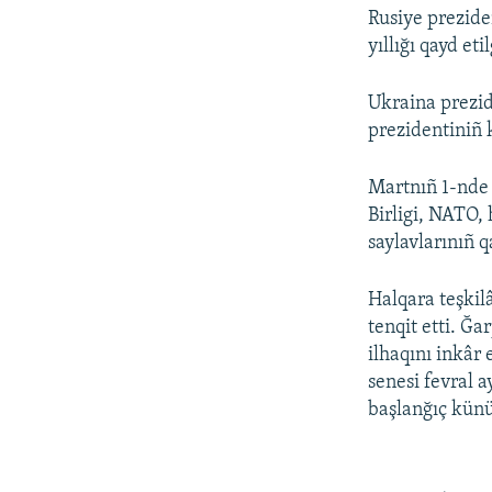
Rusiye prezide
yıllığı qayd eti
Ukraina prezi
prezidentiniñ 
Martnıñ 1-nd
Birligi, NATO,
saylavlarınıñ 
Halqara teşkilâ
tenqit etti. Ğa
ilhaqını inkâr
senesi fevral 
başlanğıç künü