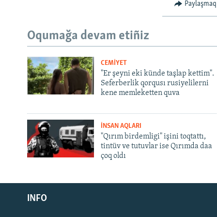
Paylaşmaq
Oqumağa devam etiñiz
CEMİYET
"Er şeyni eki künde taşlap kettim".
Seferberlik qorqusı rusiyelilerni
kene memleketten quva
İNSAN AQLARI
"Qırım birdemligi" işini toqtattı,
tintüv ve tutuvlar ise Qırımda daa
çoq oldı
Русский
Українською
INFO