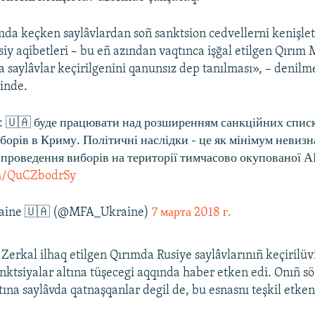
da keçken saylâvlardan soñ sanktsion cedvellerni kenişle
siy aqibetleri – bu eñ azından vaqtınca işğal etilgen Qırım
da saylâvlar keçirilgenini qanunsız dep tanılması», – denil
inde.
: 🇺🇦 буде працювати над розширенням санкційних списк
борів в Криму. Політичні наслідки - це як мінімум невиз
 проведення виборів на території тимчасово окупованої А
om/QuCZbodrSy
aine 🇺🇦 (@MFA_Ukraine)
7 марта 2018 г.
Zerkal ilhaq etilgen Qırımda Rusiye saylâvlarınıñ keçirilü
nktsiyalar altına tüşecegi aqqında haber etken edi. Onıñ sö
tına saylâvda qatnaşqanlar degil de, bu esnasnı teşkil etken