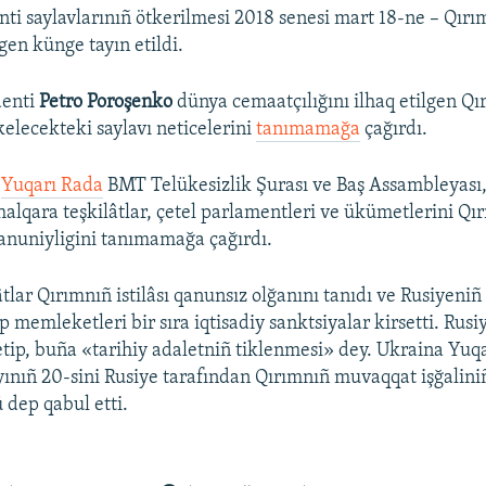
nti saylavlarınıñ ötkerilmesi 2018 senesi mart 18-ne – Qırı
lgen künge tayın etildi.
denti
Petro Poroşenko
dünya cemaatçılığını ilhaq etilgen Q
kelecekteki saylavı neticelerini
tanımamağa
çağırdı.
e
Yuqarı Rada
BMT Telükesizlik Şurası ve Baş Assambleyası
 halqara teşkilâtlar, çetel parlamentleri ve ükümetlerini Q
qanuniyligini tanımamağa çağırdı.
tlar Qırımnıñ istilâsı qanunsız olğanını tanıdı ve Rusiyeniñ
rp memleketleri bir sıra iqtisadiy sanktsiyalar kirsetti. Rus
 etip, buña «tarihiy adaletniñ tiklenmesi» dey. Ukraina Yuq
ayınıñ 20-sini Rusiye tarafından Qırımnıñ muvaqqat işğalini
 dep qabul etti.